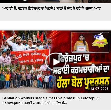
ਆਰ.ਟੀ.ਓ. ਦਫ਼ਤਰ ਫ਼ਿਰੋਜ਼ਪੁਰ ਚ ਪਿਛਲੇ 2 ਸਾਲਾਂ ਤੋੰ ਲੋਕ ਹੋ ਰਹੇ ਨੇ ਖੱਜਲ ਖੁਆਰ
13-07-2026
Sanitation workers stage a massive protest in Ferozepur :
Ferozepur'ਚ ਸਫਾਈ ਕਰਮਚਾਰੀਆਂ ਦਾ ਹੱਲਾ ਬੋਲ