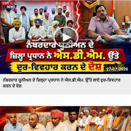
ਪਾਣੀ ਦੀ ਸੁਚੱਜੀ ਵਰਤੋਂ ਨੂੰ ਯਕੀਨੀ ਬਣਾਇਆ ਜਾਵੇਗਾ - ਬਰਿੰਦਰ ਕੁਮਾਰ
ਗੋਇਲ
27-07-2026
ਨੰਬਰਦਾਰ ਯੂਨੀਅਨ ਦੇ ਜ਼ਿਲ੍ਹਾ ਪ੍ਰਧਾਨ ਨੇ ਐਸ.ਡੀ.ਐਮ. ਉੱਤੇ ਲਾਏ ਦੁਰ-ਵਿਵਹਾਰ
ਕਰਨ ਦੇ ਦੋਸ਼