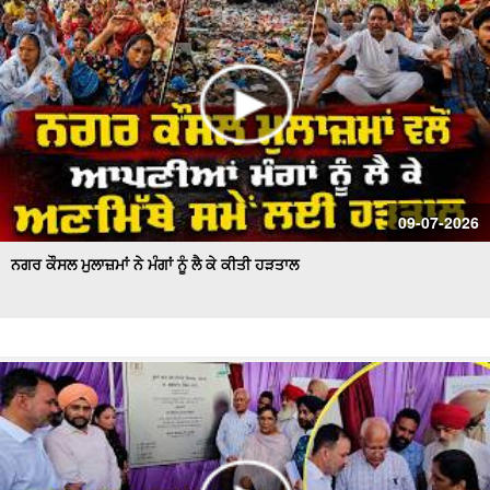
09-07-2026
ਨਗਰ ਕੌਸਲ ਮੁਲਾਜ਼ਮਾਂ ਨੇ ਮੰਗਾਂ ਨੂੰ ਲੈ ਕੇ ਕੀਤੀ ਹੜਤਾਲ