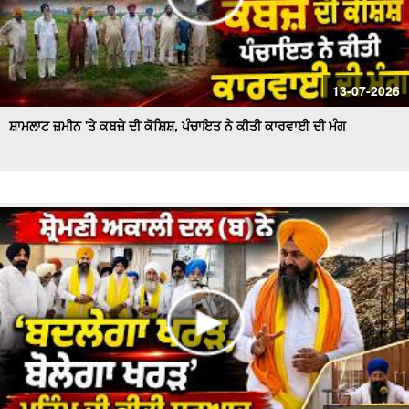
13-07-2026
ਸ਼ਾਮਲਾਟ ਜ਼ਮੀਨ 'ਤੇ ਕਬਜ਼ੇ ਦੀ ਕੋਸ਼ਿਸ਼, ਪੰਚਾਇਤ ਨੇ ਕੀਤੀ ਕਾਰਵਾਈ ਦੀ ਮੰਗ