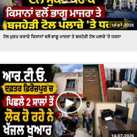
14-07-2026
ਟੋਲ ਮੁਕਤ ਕਰਾਕੇ ਕਿਸਾਨਾਂ ਵਲੋਂ ਭਾਗੂ ਮਾਜਰਾ ਤੇ ਬਜਹੇੜੀ ਟੋਲ ਪਲਾਜ਼ੇ 'ਤੇ ਧਰਨਾ
14-07-2026