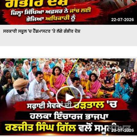
22-07-2026
ਸਰਕਾਰੀ ਸਕੂਲ 'ਚ ਹੈੱਡਮਾਸਟਰ 'ਤੇ ਲੱਗੇ ਗੰਭੀਰ ਦੋਸ਼
20-07-2026