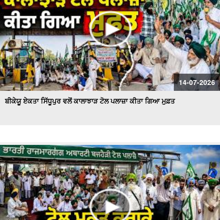
14-07-2026
ਬੀਕੇਯੂ ਏਕਤਾ ਸਿੱਧੂਪੁਰ ਵਲੋਂ ਕਾਲਾਝਾੜ ਟੋਲ ਪਲਾਜ਼ਾ ਕੀਤਾ ਗਿਆ ਮੁਫ਼ਤ