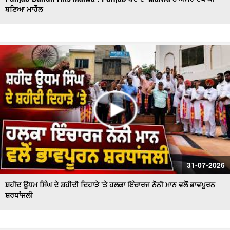
ਬਣਿਆ ਮਾਹੌਲ
Sanitation workers stage a massive protest in Ferozepur
: Ferozepur'ਚ ਸਫਾਈ ਕਰਮਚਾਰੀਆਂ ਦਾ ਹੱਲਾ ਬੋਲ
ਐਲ.ਏ.ਡੀ.ਸੀ. ਪ੍ਰਣਾਲੀ ਦੇ ਵਿਰੋਧ ਵਿਚ ਵਕੀਲ ਭਾਈਚਾਰੇ ਦਾ ਸੰਘਰਸ਼
ਹੋਰ ਤੇਜ਼
ਫ਼ਿਲਮ 'ਸਤਲੁਜ' 'ਤੇ ਪਾਬੰਦੀ ਦੇ ਵਿਰੋਧ ਵਿਚ ਐੱਸ.ਜੀ.ਪੀ.ਸੀ ਅਤੇ
ਸ਼੍ਰੋਮਣੀ ਅਕਾਲੀ ਦਲ (ਬ) ਵਲੋਂ ਵਿਸ਼ਾਲ ਰੋਸ ਮਾਰਚ
ਸ਼ਾਮਲਾਟ ਜ਼ਮੀਨ 'ਤੇ ਕਬਜ਼ੇ ਦੀ ਕੋਸ਼ਿਸ਼, ਪੰਚਾਇਤ ਨੇ ਕੀਤੀ ਕਾਰਵਾਈ ਦੀ
ਮੰਗ
ਸ਼੍ਰੋਮਣੀ ਅਕਾਲੀ ਦਲ (ਬ) ਵਲੋਂ 'ਬਦਲੇਗਾ ਖਰੜ, ਬੋਲੇਗਾ ਖਰੜ' ਮੁਹਿੰਮ
ਦੀ ਸ਼ੁਰੂਆਤ
ਸਫ਼ਾਈ ਸੇਵਕਾਂ ਦੀ ਸੂਬਾ ਪੱਧਰੀ ਹੜਤਾਲ ਦੁਬਾਰਾ ਸ਼ੁਰੂ
31-07-2026
ਸ਼ਹੀਦ ਊਧਮ ਸਿੰਘ ਦੇ ਸ਼ਹੀਦੀ ਦਿਹਾੜੇ 'ਤੇ ਹਲਕਾ ਇੰਚਾਰਜ ਨੋਨੀ ਮਾਨ ਵਲੋਂ ਭਾਵਪੂਰਨ
ਸ਼ਰਧਾਂਜਲੀ
ਚੋਰਾਂ ਨੇ ਐਨ.ਆਰ.ਆਈ ਪਰਿਵਾਰ ਦੇ ਘਰ ਨੂੰ ਬਣਾਇਆ ਨਿਸ਼ਾਨਾ
ਨਗਰ ਕੌਸਲ ਮੁਲਾਜ਼ਮਾਂ ਨੇ ਮੰਗਾਂ ਨੂੰ ਲੈ ਕੇ ਕੀਤੀ ਹੜਤਾਲ