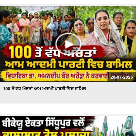
20-07-2026
100 ਤੋਂ ਵੱਧ ਔਰਤਾਂ ਆਮ ਆਦਮੀ ਪਾਰਟੀ ਵਿਚ ਸ਼ਾਮਿਲ