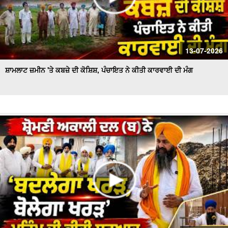
13-07-2026
ਸ਼ਾਮਲਾਟ ਜ਼ਮੀਨ 'ਤੇ ਕਬਜ਼ੇ ਦੀ ਕੋਸ਼ਿਸ਼, ਪੰਚਾਇਤ ਨੇ ਕੀਤੀ ਕਾਰਵਾਈ ਦੀ ਮੰਗ