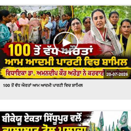
20-07-2026
100 ਤੋਂ ਵੱਧ ਔਰਤਾਂ ਆਮ ਆਦਮੀ ਪਾਰਟੀ ਵਿਚ ਸ਼ਾਮਿਲ