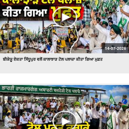
14-07-2026
ਬੀਕੇਯੂ ਏਕਤਾ ਸਿੱਧੂਪੁਰ ਵਲੋਂ ਕਾਲਾਝਾੜ ਟੋਲ ਪਲਾਜ਼ਾ ਕੀਤਾ ਗਿਆ ਮੁਫ਼ਤ