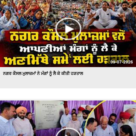
09-07-2026
ਨਗਰ ਕੌਸਲ ਮੁਲਾਜ਼ਮਾਂ ਨੇ ਮੰਗਾਂ ਨੂੰ ਲੈ ਕੇ ਕੀਤੀ ਹੜਤਾਲ