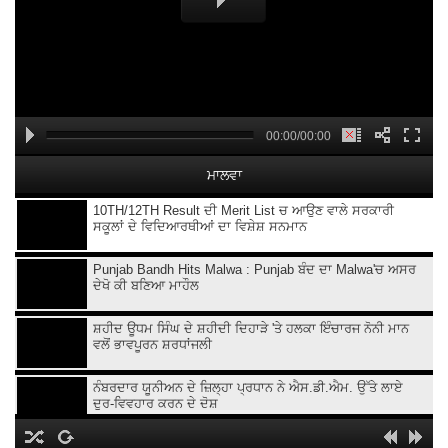
00:00/00:00
ਮਾਲਵਾ
10TH/12TH Result ਦੀ Merit List ਚ ਆਉਣ ਵਾਲੇ ਸਰਕਾਰੀ
ਸਕੂਲਾਂ ਦੇ ਵਿਦਿਆਰਥੀਆਂ ਦਾ ਵਿਸ਼ੇਸ਼ ਸਨਮਾਨ
Punjab Bandh Hits Malwa : Punjab ਬੰਦ ਦਾ Malwa'ਚ ਅਸਰ
ਦੇਖੋ ਕੀ ਬਣਿਆ ਮਾਹੌਲ
ਸ਼ਹੀਦ ਊਧਮ ਸਿੰਘ ਦੇ ਸ਼ਹੀਦੀ ਦਿਹਾੜੇ 'ਤੇ ਹਲਕਾ ਇੰਚਾਰਜ ਨੋਨੀ ਮਾਨ
ਵਲੋਂ ਭਾਵਪੂਰਨ ਸ਼ਰਧਾਂਜਲੀ
ਨੰਬਰਦਾਰ ਯੂਨੀਅਨ ਦੇ ਜ਼ਿਲ੍ਹਾ ਪ੍ਰਧਾਨ ਨੇ ਐਸ.ਡੀ.ਐਮ. ਉੱਤੇ ਲਾਏ
ਦੁਰ-ਵਿਵਹਾਰ ਕਰਨ ਦੇ ਦੋਸ਼
ਪੰਜਾਬ ਵਿਧਾਨ ਸਭਾ ਚੋਣਾਂ ਦੌਰਾਨ ਆਪਣੇ ਭਾਈਚਾਰੇ ਦੇ ਹਿੱਤਾਂ ਦੀ ਗੱਲ