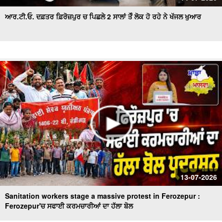
ਆਰ.ਟੀ.ਓ. ਦਫ਼ਤਰ ਫ਼ਿਰੋਜ਼ਪੁਰ ਚ ਪਿਛਲੇ 2 ਸਾਲਾਂ ਤੋੰ ਲੋਕ ਹੋ ਰਹੇ ਨੇ ਖੱਜਲ ਖੁਆਰ
13-07-2026
Sanitation workers stage a massive protest in Ferozepur :
Ferozepur'ਚ ਸਫਾਈ ਕਰਮਚਾਰੀਆਂ ਦਾ ਹੱਲਾ ਬੋਲ