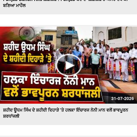
ਬਣਿਆ ਮਾਹੌਲ
Sanitation workers stage a massive protest in Ferozepur
: Ferozepur'ਚ ਸਫਾਈ ਕਰਮਚਾਰੀਆਂ ਦਾ ਹੱਲਾ ਬੋਲ
ਐਲ.ਏ.ਡੀ.ਸੀ. ਪ੍ਰਣਾਲੀ ਦੇ ਵਿਰੋਧ ਵਿਚ ਵਕੀਲ ਭਾਈਚਾਰੇ ਦਾ ਸੰਘਰਸ਼
ਹੋਰ ਤੇਜ਼
ਫ਼ਿਲਮ 'ਸਤਲੁਜ' 'ਤੇ ਪਾਬੰਦੀ ਦੇ ਵਿਰੋਧ ਵਿਚ ਐੱਸ.ਜੀ.ਪੀ.ਸੀ ਅਤੇ
ਸ਼੍ਰੋਮਣੀ ਅਕਾਲੀ ਦਲ (ਬ) ਵਲੋਂ ਵਿਸ਼ਾਲ ਰੋਸ ਮਾਰਚ
ਸ਼ਾਮਲਾਟ ਜ਼ਮੀਨ 'ਤੇ ਕਬਜ਼ੇ ਦੀ ਕੋਸ਼ਿਸ਼, ਪੰਚਾਇਤ ਨੇ ਕੀਤੀ ਕਾਰਵਾਈ ਦੀ
ਮੰਗ
ਸ਼੍ਰੋਮਣੀ ਅਕਾਲੀ ਦਲ (ਬ) ਵਲੋਂ 'ਬਦਲੇਗਾ ਖਰੜ, ਬੋਲੇਗਾ ਖਰੜ' ਮੁਹਿੰਮ
ਦੀ ਸ਼ੁਰੂਆਤ
ਸਫ਼ਾਈ ਸੇਵਕਾਂ ਦੀ ਸੂਬਾ ਪੱਧਰੀ ਹੜਤਾਲ ਦੁਬਾਰਾ ਸ਼ੁਰੂ
31-07-2026
ਸ਼ਹੀਦ ਊਧਮ ਸਿੰਘ ਦੇ ਸ਼ਹੀਦੀ ਦਿਹਾੜੇ 'ਤੇ ਹਲਕਾ ਇੰਚਾਰਜ ਨੋਨੀ ਮਾਨ ਵਲੋਂ ਭਾਵਪੂਰਨ
ਸ਼ਰਧਾਂਜਲੀ
ਚੋਰਾਂ ਨੇ ਐਨ.ਆਰ.ਆਈ ਪਰਿਵਾਰ ਦੇ ਘਰ ਨੂੰ ਬਣਾਇਆ ਨਿਸ਼ਾਨਾ
ਨਗਰ ਕੌਸਲ ਮੁਲਾਜ਼ਮਾਂ ਨੇ ਮੰਗਾਂ ਨੂੰ ਲੈ ਕੇ ਕੀਤੀ ਹੜਤਾਲ