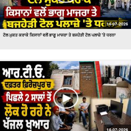
14-07-2026
ਟੋਲ ਮੁਕਤ ਕਰਾਕੇ ਕਿਸਾਨਾਂ ਵਲੋਂ ਭਾਗੂ ਮਾਜਰਾ ਤੇ ਬਜਹੇੜੀ ਟੋਲ ਪਲਾਜ਼ੇ 'ਤੇ ਧਰਨਾ
14-07-2026