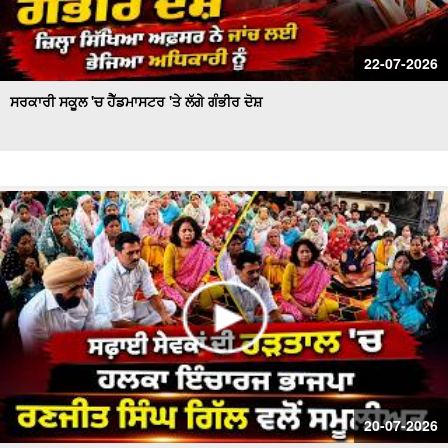
22-07-2026
ਸਰਕਾਰੀ ਸਕੂਲ 'ਚ ਹੈੱਡਮਾਸਟਰ 'ਤੇ ਲੱਗੇ ਗੰਭੀਰ ਦੋਸ਼
20-07-2026