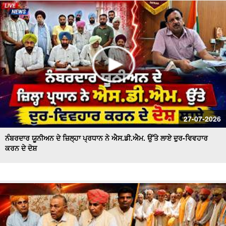
ਪਾਣੀ ਦੀ ਸੁਚੱਜੀ ਵਰਤੋਂ ਨੂੰ ਯਕੀਨੀ ਬਣਾਇਆ ਜਾਵੇਗਾ - ਬਰਿੰਦਰ ਕੁਮਾਰ
ਗੋਇਲ
27-07-2026
ਨੰਬਰਦਾਰ ਯੂਨੀਅਨ ਦੇ ਜ਼ਿਲ੍ਹਾ ਪ੍ਰਧਾਨ ਨੇ ਐਸ.ਡੀ.ਐਮ. ਉੱਤੇ ਲਾਏ ਦੁਰ-ਵਿਵਹਾਰ
ਕਰਨ ਦੇ ਦੋਸ਼