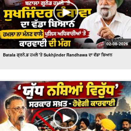
02-08-2026
Batala ਗ੍ਰਨੇ.ਡ ਹਮਲੇ 'ਤੇ Sukhjinder Randhawa ਦਾ ਵੱਡਾ ਬਿਆਨ