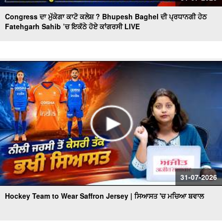
Congress ਦਾ ਮੁੱਕੇਗਾ ਕਾਟੋ ਕਲੇਸ਼ ? Bhupesh Baghel ਦੀ ਪ੍ਰਧਾਨਗੀ ਹੇਠ
Fatehgarh Sahib ’ਚ ਇਕੱਠੇ ਹੋਏ ਕਾਂਗਰਸੀ LIVE
31-07-2026
Hockey Team to Wear Saffron Jersey | ਸਿਆਸਤ 'ਚ ਮਚਿਆ ਬਵਾਲ