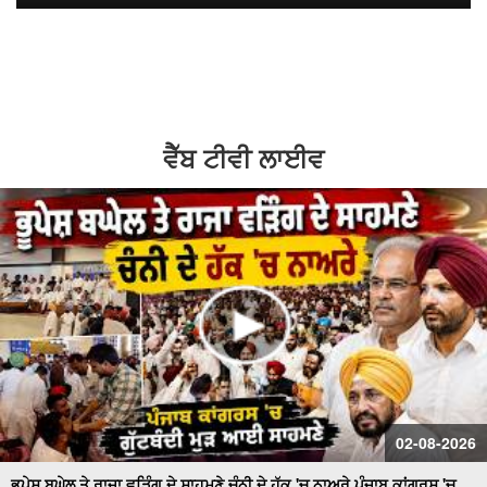
ਬਿਆਨ
hd2160
hd1440
hd1080
hd720
large
medium
small
tiny
no source
no source
no source
no source
no source
no source
no source
no source
no source
no source
2
1.5
' ਯੁੱਧ ਨਸ਼ਿਆਂ ਵਿਰੁੱਧ ' ਸਰਕਾਰ ਸਖ਼ਤ -ਹੋਵੇਗੀ ਕਾਰਵਾਈ
1.25
normal
ਬਿਜਲੀ ਠੀਕ ਕਰਦੇ ਨੌਜਵਾਨ ਦੀ ਕਰੰਟ ਲੱਗਣ ਨਾਲ ਮੌ.ਤ
0.5
ਵੈੱਬ ਟੀਵੀ ਲਾਈਵ
0.25
Schools of Eminence Inaugurated by CM | ਸਿੱਖਿਆ 'ਤੇ
ਫ਼ੋਕਸ
Heavy Firing Erupts at Midnight | ਪੁਲਿਸ ਤੇ ਬਦਮਾਸ਼ ਹੋਏ
ਆਹਮੋ-ਸਾਹਮਣੇ, ਦੇਖੋ ਮੌਕੇ 'ਤੇ ਕੀ ਬਣੇ ਹਾਲਾਤ
LIVE : Gurdwara Bangla Sahib Delhi ਤੋਂ Gurbani Kirtan ਦਾ
ਸਿੱਧਾ ਪ੍ਰਸਾਰਣ
Cabinet Minister Mohinder Bhagat Addresses Media |
ਅਹਿਮ ਮੁੱਦਿਆਂ ’ਤੇ ਪ੍ਰੈਸ ਕਾਨਫ਼ਰੰਸ
02-08-2026
Congress ਦਾ ਮੁੱਕੇਗਾ ਕਾਟੋ ਕਲੇਸ਼ ? Bhupesh Baghel ਦੀ
ਪ੍ਰਧਾਨਗੀ ਹੇਠ Fatehgarh Sahib ’ਚ ਇਕੱਠੇ ਹੋਏ ਕਾਂਗਰਸੀ LIVE
ਭੂਪੇਸ਼ ਬਘੇਲ ਤੇ ਰਾਜਾ ਵੜਿੰਗ ਦੇ ਸਾਹਮਣੇ ਚੰਨੀ ਦੇ ਹੱਕ 'ਚ ਨਾਅਰੇ ਪੰਜਾਬ ਕਾਂਗਰਸ 'ਚ