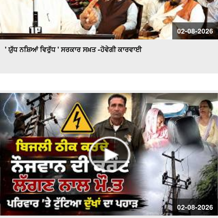
02-08-2026
' ਯੁੱਧ ਨਸ਼ਿਆਂ ਵਿਰੁੱਧ ' ਸਰਕਾਰ ਸਖ਼ਤ -ਹੋਵੇਗੀ ਕਾਰਵਾਈ
02-08-2026