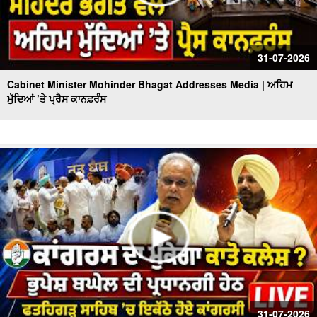
31-07-2026
Cabinet Minister Mohinder Bhagat Addresses Media | ਅਹਿਮ
ਮੁੱਦਿਆਂ ’ਤੇ ਪ੍ਰੈਸ ਕਾਨਫ਼ਰੰਸ
31-07-2026