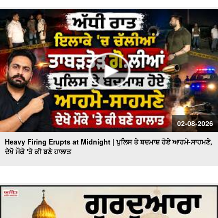
02-08-2026
Heavy Firing Erupts at Midnight | ਪੁਲਿਸ ਤੇ ਬਦਮਾਸ਼ ਹੋਏ ਆਹਮੋ-ਸਾਹਮਣੇ,
ਦੇਖੋ ਮੌਕੇ 'ਤੇ ਕੀ ਬਣੇ ਹਾਲਾਤ