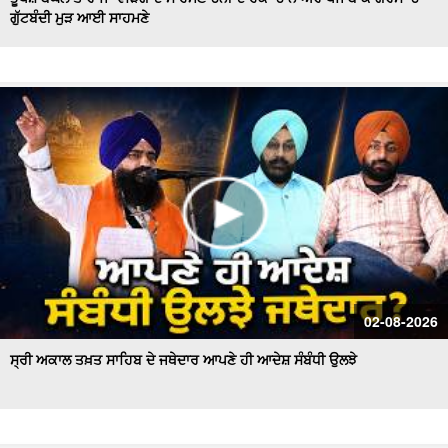
ਗੁੱਟਬੰਦੀ ਮੁੜ ਆਈ ਸਾਹਮਣੇ
Hockey Team to Wear Saffron Jersey | ਸਿਆਸਤ 'ਚ ਮਚਿਆ
ਬਵਾਲ
CM Mann LIVE | ਸੁਨਾਮ ਵਿਖੇ ਵਿਕਾਸ ਕਾਰਜਾਂ ਦਾ ਉਦਘਾਟਨ ਕਰਦੇ
ਸਮੇਂ
Uproar Erupts at Chandigarh House Meeting | ‘AAP’ ਤੇ
Congress Councilor ਆਹਮੋ ਸਾਹਮਣੇ
CM Bhagwant Mann Pays Tribute to Shaheed Udham
Singh, ਸੁਨਾਮ ਤੋਂ Live
SAD Delegation Meets Punjab Governor | Sukhbir Singh
Badal ਦੀ ਅਗਵਾਈ ਹੇਠ Akali Dal ਦਾ ਵਫ਼ਦ
ਖਾਲਸਾ ਮਾਰਚ ਦੌਰਾਨ LIVE ਹੋਏ ਜਥੇਦਾਰ Giani Kuldeep Singh
02-08-2026
Gadgaj
ਸ੍ਰੀ ਅਕਾਲ ਤਖ਼ਤ ਸਾਹਿਬ ਦੇ ਜਥੇਦਾਰ ਆਪਣੇ ਹੀ ਆਦੇਸ਼ ਸੰਬੰਧੀ ਉਲਝੇ
Pappu Yadav’s Unique Protest Outside Parliament |
Ayodhya ਰਾਮ ਮੰਦਰ ਚੋਰੀ ਮਾਮਲੇ
Day 10 of Monsoon Session, ਕਾਰਵਾਈ ਸ਼ੁਰੂ