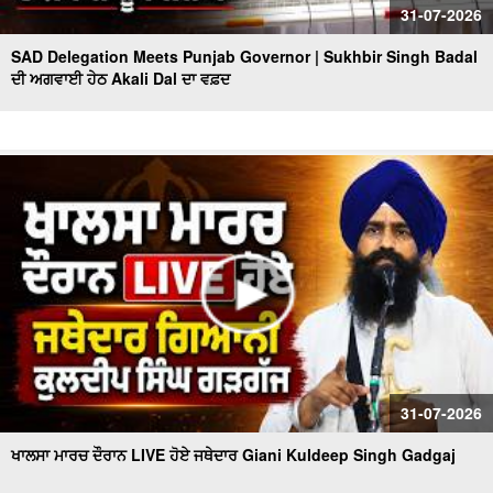
31-07-2026
SAD Delegation Meets Punjab Governor | Sukhbir Singh Badal
ਦੀ ਅਗਵਾਈ ਹੇਠ Akali Dal ਦਾ ਵਫ਼ਦ
31-07-2026
ਖਾਲਸਾ ਮਾਰਚ ਦੌਰਾਨ LIVE ਹੋਏ ਜਥੇਦਾਰ Giani Kuldeep Singh Gadgaj