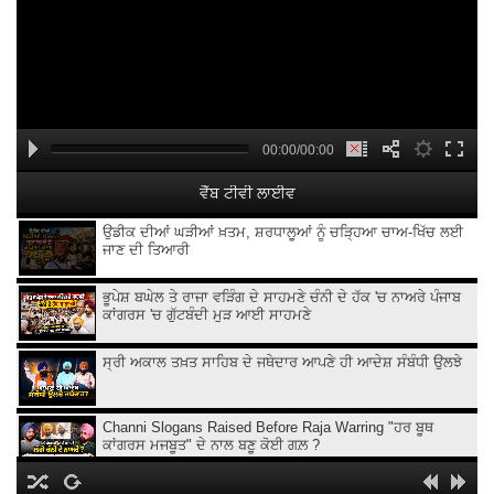
00:00/00:00
ਵੈੱਬ ਟੀਵੀ ਲਾਈਵ
ਉਡੀਕ ਦੀਆਂ ਘੜੀਆਂ ਖ਼ਤਮ, ਸ਼ਰਧਾਲੂਆਂ ਨੂੰ ਚੜ੍ਹਿਆ ਚਾਅ-ਖਿੱਚ ਲਈ
ਜਾਣ ਦੀ ਤਿਆਰੀ
ਭੂਪੇਸ਼ ਬਘੇਲ ਤੇ ਰਾਜਾ ਵੜਿੰਗ ਦੇ ਸਾਹਮਣੇ ਚੰਨੀ ਦੇ ਹੱਕ 'ਚ ਨਾਅਰੇ ਪੰਜਾਬ
ਕਾਂਗਰਸ 'ਚ ਗੁੱਟਬੰਦੀ ਮੁੜ ਆਈ ਸਾਹਮਣੇ
ਸ੍ਰੀ ਅਕਾਲ ਤਖ਼ਤ ਸਾਹਿਬ ਦੇ ਜਥੇਦਾਰ ਆਪਣੇ ਹੀ ਆਦੇਸ਼ ਸੰਬੰਧੀ ਉਲਝੇ
Channi Slogans Raised Before Raja Warring "ਹਰ ਬੂਥ
ਕਾਂਗਰਸ ਮਜਬੂਤ" ਦੇ ਨਾਲ ਬਣੂ ਕੋਈ ਗਲ਼ ?
Batala ਗ੍ਰਨੇ.ਡ ਹਮਲੇ 'ਤੇ Sukhjinder Randhawa ਦਾ ਵੱਡਾ