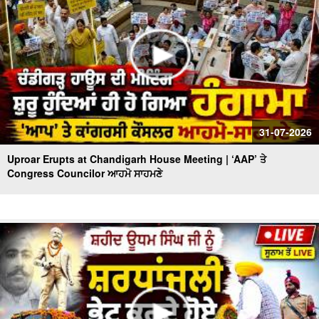
31-07-2026
Uproar Erupts at Chandigarh House Meeting | ‘AAP’ ਤੇ
Congress Councilor ਆਹਮੋ ਸਾਹਮਣੇ