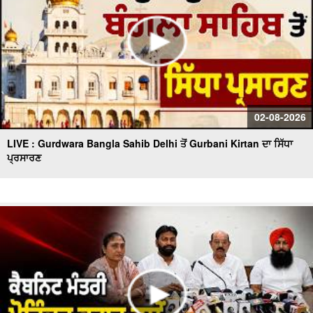
02-08-2026
LIVE : Gurdwara Bangla Sahib Delhi ਤੋਂ Gurbani Kirtan ਦਾ ਸਿੱਧਾ
ਪ੍ਰਸਾਰਣ