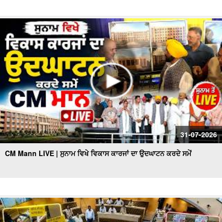
31-07-2026
CM Mann LIVE | ਸੁਨਾਮ ਵਿਖੇ ਵਿਕਾਸ ਕਾਰਜਾਂ ਦਾ ਉਦਘਾਟਨ ਕਰਦੇ ਸਮੇਂ