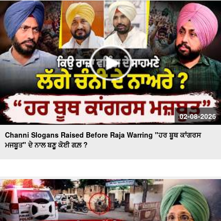
Massive Blast in Coal Mine | 32 ਮਜ਼ਦੂਰਾਂ ਦੀ ਮੌ.ਤ
02-08-2026
Channi Slogans Raised Before Raja Warring "ਹਰ ਬੂਥ ਕਾਂਗਰਸ
ਮਜਬੂਤ" ਦੇ ਨਾਲ ਬਣੂ ਕੋਈ ਗਲ਼ ?