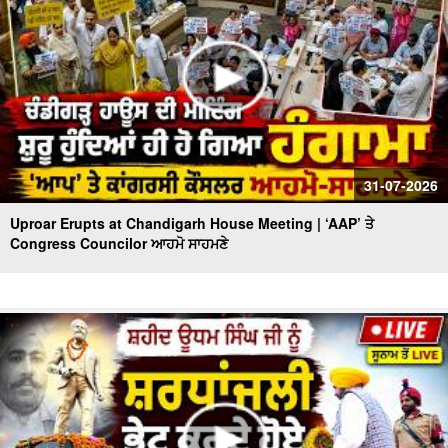
31-07-2026
Uproar Erupts at Chandigarh House Meeting | ‘AAP’ ਤੇ
Congress Councilor ਆਹਮੋ ਸਾਹਮਣੇ