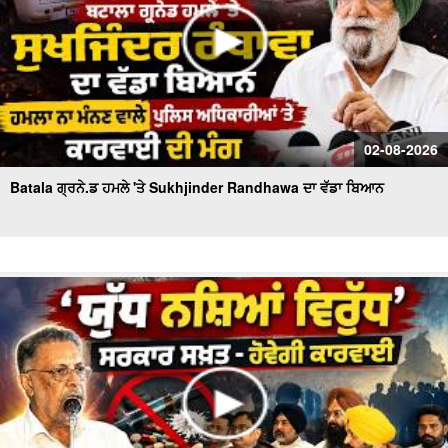
02-08-2026
Batala ਗ੍ਰਨੇ.ਡ ਹਮਲੇ 'ਤੇ Sukhjinder Randhawa ਦਾ ਵੱਡਾ ਬਿਆਨ