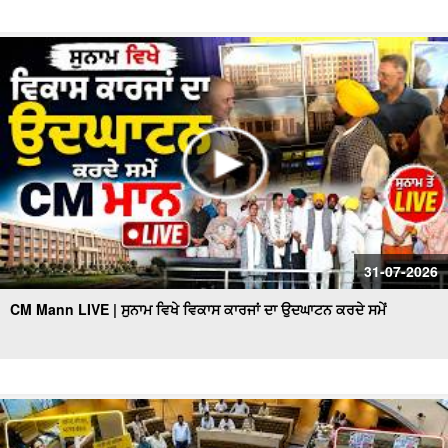
31-07-2026
CM Mann LIVE | ਸੁਨਾਮ ਵਿਖੇ ਵਿਕਾਸ ਕਾਰਜਾਂ ਦਾ ਉਦਘਾਟਨ ਕਰਦੇ ਸਮੇਂ