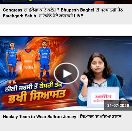
Congress ਦਾ ਮੁੱਕੇਗਾ ਕਾਟੋ ਕਲੇਸ਼ ? Bhupesh Baghel ਦੀ ਪ੍ਰਧਾਨਗੀ ਹੇਠ
Fatehgarh Sahib ’ਚ ਇਕੱਠੇ ਹੋਏ ਕਾਂਗਰਸੀ LIVE
31-07-2026
Hockey Team to Wear Saffron Jersey | ਸਿਆਸਤ 'ਚ ਮਚਿਆ ਬਵਾਲ