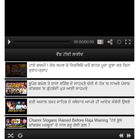
00:00/00:00
ਵੈੱਬ ਟੀਵੀ ਲਾਈਵ
ਹਾਏ ਗਰਮੀ ! ਸੋਚ ਸਮਝ ਕੇ ਨਿਕਲਿਓ ਘਰੋਂ ਬਾਹਰ ਪੂਰਾ ਸੂਬਾ ਕਰ ਰਿਹਾ
ਤ੍ਰਾਹ-ਤ੍ਰਾਹ
ਭੂਪੇਸ਼ ਬਘੇਲ ਤੇ ਰਾਜਾ ਵੜਿੰਗ ਦੇ ਸਾਹਮਣੇ ਚੰਨੀ ਦੇ ਹੱਕ 'ਚ ਨਾਅਰੇ ਪੰਜਾਬ
ਕਾਂਗਰਸ 'ਚ ਗੁੱਟਬੰਦੀ ਮੁੜ ਆਈ ਸਾਹਮਣੇ
ਸ੍ਰੀ ਅਕਾਲ ਤਖ਼ਤ ਸਾਹਿਬ ਦੇ ਜਥੇਦਾਰ ਆਪਣੇ ਹੀ ਆਦੇਸ਼ ਸੰਬੰਧੀ ਉਲਝੇ
Channi Slogans Raised Before Raja Warring "ਹਰ ਬੂਥ
ਕਾਂਗਰਸ ਮਜਬੂਤ" ਦੇ ਨਾਲ ਬਣੂ ਕੋਈ ਗਲ਼ ?
Batala ਗ੍ਰਨੇ.ਡ ਹਮਲੇ 'ਤੇ Sukhjinder Randhawa ਦਾ ਵੱਡਾ