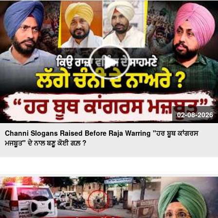
Massive Blast in Coal Mine | 32 ਮਜ਼ਦੂਰਾਂ ਦੀ ਮੌ.ਤ
02-08-2026
Channi Slogans Raised Before Raja Warring "ਹਰ ਬੂਥ ਕਾਂਗਰਸ
ਮਜਬੂਤ" ਦੇ ਨਾਲ ਬਣੂ ਕੋਈ ਗਲ਼ ?