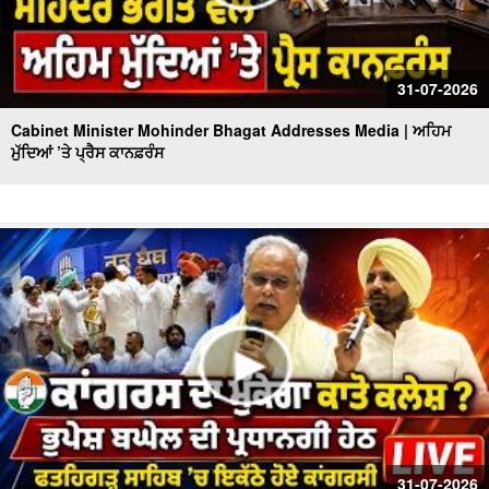
31-07-2026
Cabinet Minister Mohinder Bhagat Addresses Media | ਅਹਿਮ
ਮੁੱਦਿਆਂ ’ਤੇ ਪ੍ਰੈਸ ਕਾਨਫ਼ਰੰਸ
31-07-2026