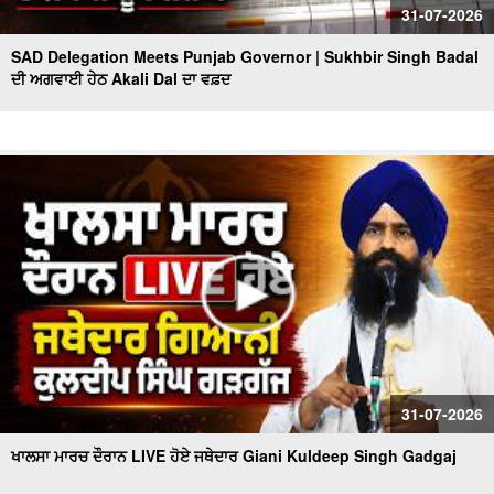
31-07-2026
SAD Delegation Meets Punjab Governor | Sukhbir Singh Badal
ਦੀ ਅਗਵਾਈ ਹੇਠ Akali Dal ਦਾ ਵਫ਼ਦ
31-07-2026
ਖਾਲਸਾ ਮਾਰਚ ਦੌਰਾਨ LIVE ਹੋਏ ਜਥੇਦਾਰ Giani Kuldeep Singh Gadgaj