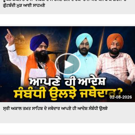
ਗੁੱਟਬੰਦੀ ਮੁੜ ਆਈ ਸਾਹਮਣੇ
Hockey Team to Wear Saffron Jersey | ਸਿਆਸਤ 'ਚ ਮਚਿਆ
ਬਵਾਲ
CM Mann LIVE | ਸੁਨਾਮ ਵਿਖੇ ਵਿਕਾਸ ਕਾਰਜਾਂ ਦਾ ਉਦਘਾਟਨ ਕਰਦੇ
ਸਮੇਂ
Uproar Erupts at Chandigarh House Meeting | ‘AAP’ ਤੇ
Congress Councilor ਆਹਮੋ ਸਾਹਮਣੇ
CM Bhagwant Mann Pays Tribute to Shaheed Udham
Singh, ਸੁਨਾਮ ਤੋਂ Live
SAD Delegation Meets Punjab Governor | Sukhbir Singh
Badal ਦੀ ਅਗਵਾਈ ਹੇਠ Akali Dal ਦਾ ਵਫ਼ਦ
ਖਾਲਸਾ ਮਾਰਚ ਦੌਰਾਨ LIVE ਹੋਏ ਜਥੇਦਾਰ Giani Kuldeep Singh
02-08-2026
Gadgaj
ਸ੍ਰੀ ਅਕਾਲ ਤਖ਼ਤ ਸਾਹਿਬ ਦੇ ਜਥੇਦਾਰ ਆਪਣੇ ਹੀ ਆਦੇਸ਼ ਸੰਬੰਧੀ ਉਲਝੇ
Pappu Yadav’s Unique Protest Outside Parliament |
Ayodhya ਰਾਮ ਮੰਦਰ ਚੋਰੀ ਮਾਮਲੇ
Day 10 of Monsoon Session, ਕਾਰਵਾਈ ਸ਼ੁਰੂ