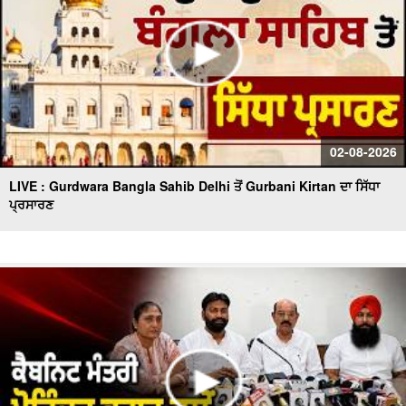
02-08-2026
LIVE : Gurdwara Bangla Sahib Delhi ਤੋਂ Gurbani Kirtan ਦਾ ਸਿੱਧਾ
ਪ੍ਰਸਾਰਣ