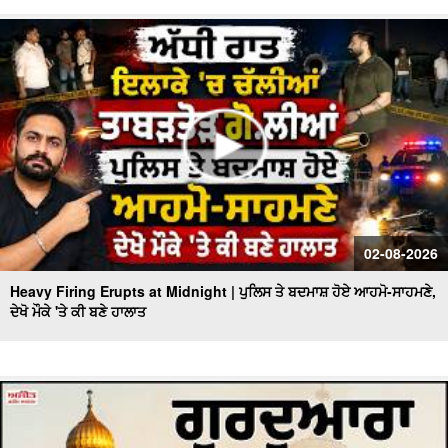
02-08-2026
Heavy Firing Erupts at Midnight | ਪੁਲਿਸ ਤੇ ਬਦਮਾਸ਼ ਹੋਏ ਆਹਮੋ-ਸਾਹਮਣੇ,
ਦੇਖੋ ਮੌਕੇ 'ਤੇ ਕੀ ਬਣੇ ਹਾਲਾਤ