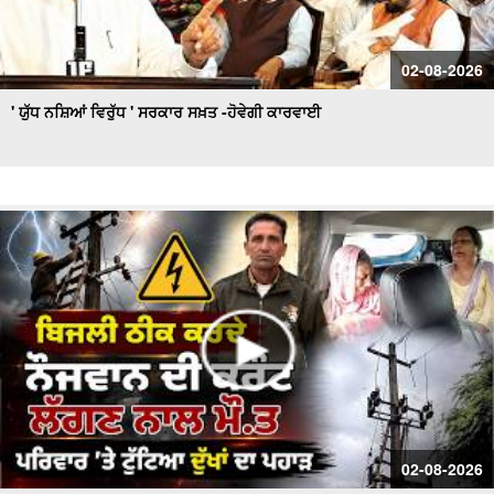
02-08-2026
' ਯੁੱਧ ਨਸ਼ਿਆਂ ਵਿਰੁੱਧ ' ਸਰਕਾਰ ਸਖ਼ਤ -ਹੋਵੇਗੀ ਕਾਰਵਾਈ
02-08-2026