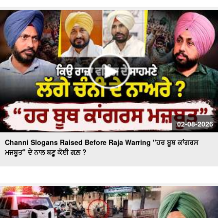
Day 10 of Monsoon Session, ਕਾਰਵਾਈ ਸ਼ੁਰੂ
Massive Blast in Coal Mine | 32 ਮਜ਼ਦੂਰਾਂ ਦੀ ਮੌ.ਤ
02-08-2026
Channi Slogans Raised Before Raja Warring "ਹਰ ਬੂਥ ਕਾਂਗਰਸ
ਮਜਬੂਤ" ਦੇ ਨਾਲ ਬਣੂ ਕੋਈ ਗਲ਼ ?