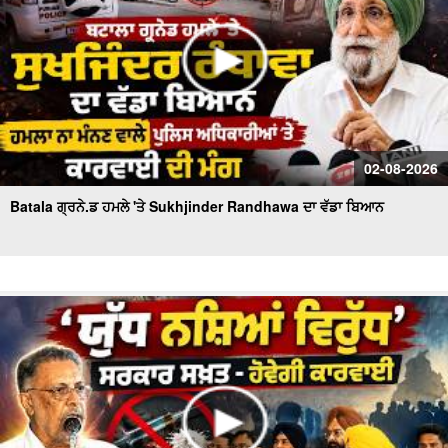
02-08-2026
Batala ਗ੍ਰਨੇ.ਡ ਹਮਲੇ 'ਤੇ Sukhjinder Randhawa ਦਾ ਵੱਡਾ ਬਿਆਨ