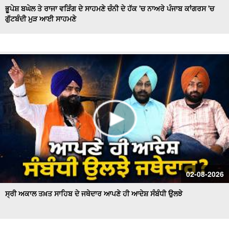
ਭੂਪੇਸ਼ ਬਘੇਲ ਤੇ ਰਾਜਾ ਵੜਿੰਗ ਦੇ ਸਾਹਮਣੇ ਚੰਨੀ ਦੇ ਹੱਕ 'ਚ ਨਾਅਰੇ ਪੰਜਾਬ ਕਾਂਗਰਸ 'ਚ
ਗੁੱਟਬੰਦੀ ਮੁੜ ਆਈ ਸਾਹਮਣੇ
Hockey Team to Wear Saffron Jersey | ਸਿਆਸਤ 'ਚ ਮਚਿਆ
ਬਵਾਲ
CM Mann LIVE | ਸੁਨਾਮ ਵਿਖੇ ਵਿਕਾਸ ਕਾਰਜਾਂ ਦਾ ਉਦਘਾਟਨ ਕਰਦੇ
ਸਮੇਂ
Uproar Erupts at Chandigarh House Meeting | ‘AAP’ ਤੇ
Congress Councilor ਆਹਮੋ ਸਾਹਮਣੇ
CM Bhagwant Mann Pays Tribute to Shaheed Udham
Singh, ਸੁਨਾਮ ਤੋਂ Live
SAD Delegation Meets Punjab Governor | Sukhbir Singh
Badal ਦੀ ਅਗਵਾਈ ਹੇਠ Akali Dal ਦਾ ਵਫ਼ਦ
ਖਾਲਸਾ ਮਾਰਚ ਦੌਰਾਨ LIVE ਹੋਏ ਜਥੇਦਾਰ Giani Kuldeep Singh
02-08-2026
Gadgaj
ਸ੍ਰੀ ਅਕਾਲ ਤਖ਼ਤ ਸਾਹਿਬ ਦੇ ਜਥੇਦਾਰ ਆਪਣੇ ਹੀ ਆਦੇਸ਼ ਸੰਬੰਧੀ ਉਲਝੇ
Pappu Yadav’s Unique Protest Outside Parliament |
Ayodhya ਰਾਮ ਮੰਦਰ ਚੋਰੀ ਮਾਮਲੇ