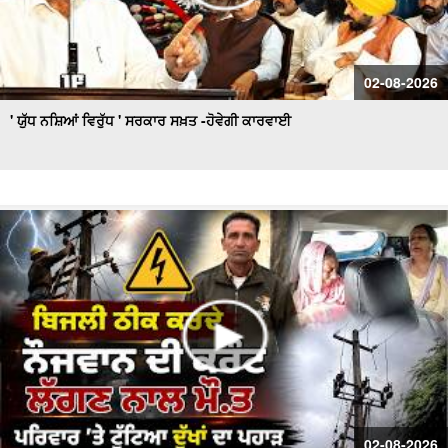
02-08-2026
' ਯੁੱਧ ਨਸ਼ਿਆਂ ਵਿਰੁੱਧ ' ਸਰਕਾਰ ਸਖ਼ਤ -ਹੋਵੇਗੀ ਕਾਰਵਾਈ
02-08-2026