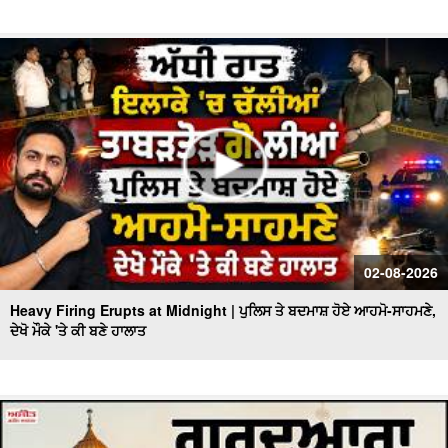
02-08-2026
Heavy Firing Erupts at Midnight | ਪੁਲਿਸ ਤੇ ਬਦਮਾਸ਼ ਹੋਏ ਆਹਮੋ-ਸਾਹਮਣੇ,
ਦੇਖੋ ਮੌਕੇ 'ਤੇ ਕੀ ਬਣੇ ਹਾਲਾਤ