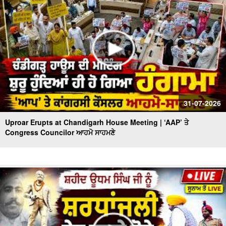
31-07-2026
Uproar Erupts at Chandigarh House Meeting | ‘AAP’ ਤੇ
Congress Councilor ਆਹਮੋ ਸਾਹਮਣੇ