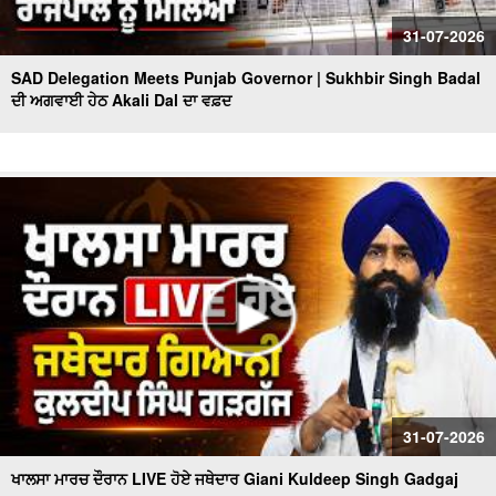
31-07-2026
SAD Delegation Meets Punjab Governor | Sukhbir Singh Badal
ਦੀ ਅਗਵਾਈ ਹੇਠ Akali Dal ਦਾ ਵਫ਼ਦ
31-07-2026
ਖਾਲਸਾ ਮਾਰਚ ਦੌਰਾਨ LIVE ਹੋਏ ਜਥੇਦਾਰ Giani Kuldeep Singh Gadgaj