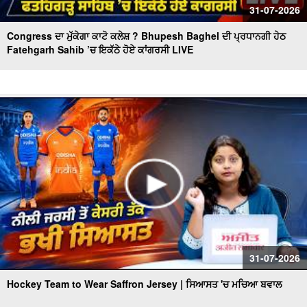
31-07-2026
Congress ਦਾ ਮੁੱਕੇਗਾ ਕਾਟੋ ਕਲੇਸ਼ ? Bhupesh Baghel ਦੀ ਪ੍ਰਧਾਨਗੀ ਹੇਠ
Fatehgarh Sahib ’ਚ ਇਕੱਠੇ ਹੋਏ ਕਾਂਗਰਸੀ LIVE
31-07-2026
Hockey Team to Wear Saffron Jersey | ਸਿਆਸਤ 'ਚ ਮਚਿਆ ਬਵਾਲ