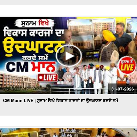
31-07-2026
CM Mann LIVE | ਸੁਨਾਮ ਵਿਖੇ ਵਿਕਾਸ ਕਾਰਜਾਂ ਦਾ ਉਦਘਾਟਨ ਕਰਦੇ ਸਮੇਂ