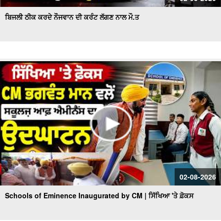
ਬਿਜਲੀ ਠੀਕ ਕਰਦੇ ਨੌਜਵਾਨ ਦੀ ਕਰੰਟ ਲੱਗਣ ਨਾਲ ਮੌ.ਤ
02-08-2026
Schools of Eminence Inaugurated by CM | ਸਿੱਖਿਆ 'ਤੇ ਫ਼ੋਕਸ