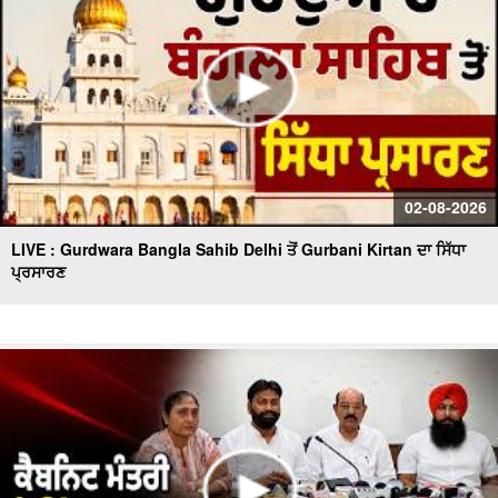
02-08-2026
LIVE : Gurdwara Bangla Sahib Delhi ਤੋਂ Gurbani Kirtan ਦਾ ਸਿੱਧਾ
ਪ੍ਰਸਾਰਣ