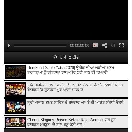
00:00/00:00
ਵੈੱਬ ਟੀਵੀ ਲਾਈਵ
Hemkund Sahib Yatra 2026| ਉਡੀਕ ਦੀਆਂ ਘੜੀਆਂ ਖ਼ਤਮ,
ਸ਼ਰਧਾਲੂਆਂ ਨੂੰ ਚੜ੍ਹਿਆ ਚਾਅ-ਖਿੱਚ ਲਈ ਜਾਣ ਦੀ ਤਿਆਰੀ
ਭੂਪੇਸ਼ ਬਘੇਲ ਤੇ ਰਾਜਾ ਵੜਿੰਗ ਦੇ ਸਾਹਮਣੇ ਚੰਨੀ ਦੇ ਹੱਕ 'ਚ ਨਾਅਰੇ ਪੰਜਾਬ
ਕਾਂਗਰਸ 'ਚ ਗੁੱਟਬੰਦੀ ਮੁੜ ਆਈ ਸਾਹਮਣੇ
ਸ੍ਰੀ ਅਕਾਲ ਤਖ਼ਤ ਸਾਹਿਬ ਦੇ ਜਥੇਦਾਰ ਆਪਣੇ ਹੀ ਆਦੇਸ਼ ਸੰਬੰਧੀ ਉਲਝੇ
Channi Slogans Raised Before Raja Warring "ਹਰ ਬੂਥ
ਕਾਂਗਰਸ ਮਜਬੂਤ" ਦੇ ਨਾਲ ਬਣੂ ਕੋਈ ਗਲ਼ ?