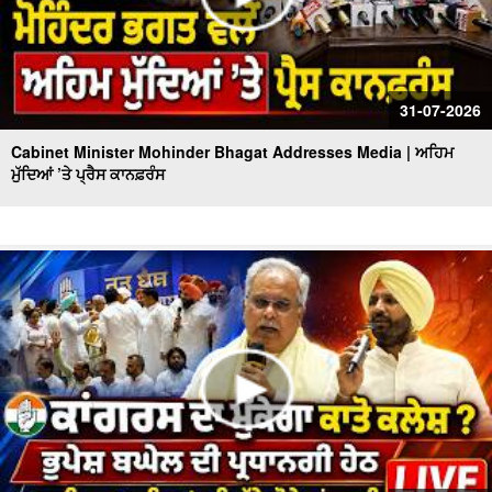
31-07-2026
Cabinet Minister Mohinder Bhagat Addresses Media | ਅਹਿਮ
ਮੁੱਦਿਆਂ ’ਤੇ ਪ੍ਰੈਸ ਕਾਨਫ਼ਰੰਸ