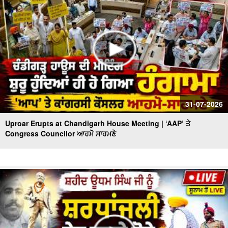
31-07-2026
Uproar Erupts at Chandigarh House Meeting | ‘AAP’ ਤੇ
Congress Councilor ਆਹਮੋ ਸਾਹਮਣੇ