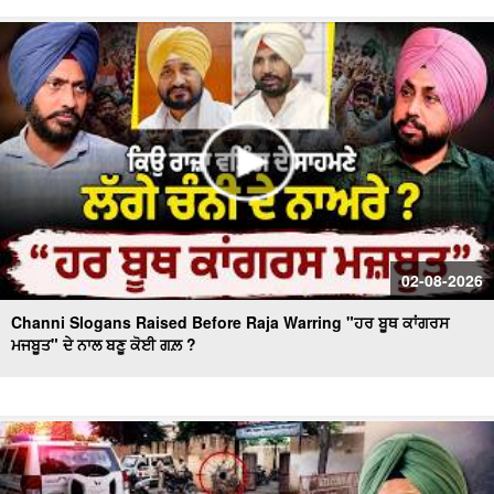
Day 10 of Monsoon Session, ਕਾਰਵਾਈ ਸ਼ੁਰੂ
Massive Blast in Coal Mine | 32 ਮਜ਼ਦੂਰਾਂ ਦੀ ਮੌ.ਤ
02-08-2026
Channi Slogans Raised Before Raja Warring "ਹਰ ਬੂਥ ਕਾਂਗਰਸ
ਮਜਬੂਤ" ਦੇ ਨਾਲ ਬਣੂ ਕੋਈ ਗਲ਼ ?