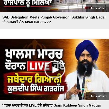
31-07-2026
SAD Delegation Meets Punjab Governor | Sukhbir Singh Badal
ਦੀ ਅਗਵਾਈ ਹੇਠ Akali Dal ਦਾ ਵਫ਼ਦ
31-07-2026
ਖਾਲਸਾ ਮਾਰਚ ਦੌਰਾਨ LIVE ਹੋਏ ਜਥੇਦਾਰ Giani Kuldeep Singh Gadgaj