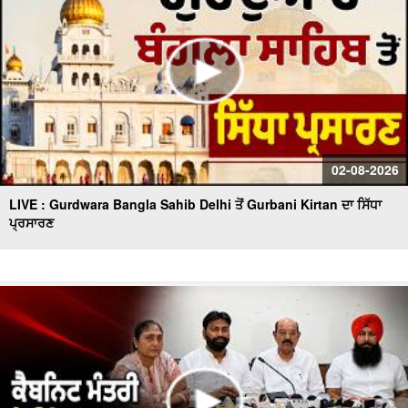
02-08-2026
LIVE : Gurdwara Bangla Sahib Delhi ਤੋਂ Gurbani Kirtan ਦਾ ਸਿੱਧਾ
ਪ੍ਰਸਾਰਣ