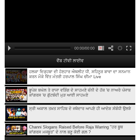
00:00/00:00
ਵੈੱਬ ਟੀਵੀ ਲਾਈਵ
ਹਲਕਾ ਦਿੜ੍ਹਬਾ ਦੀ ਹੋਣਹਾਰ ਐਥਲੀਟ ਧੀ, ਸਹਿਨੂਰ ਬਾਵਾ ਦਾ ਸਨਮਾਨ
ਕਰਨ ਮੌਕੇ ਵਿੱਤ ਮੰਤਰੀ ਹਰਪਾਲ ਸਿੰਘ ਚੀਮਾ Live
ਭੂਪੇਸ਼ ਬਘੇਲ ਤੇ ਰਾਜਾ ਵੜਿੰਗ ਦੇ ਸਾਹਮਣੇ ਚੰਨੀ ਦੇ ਹੱਕ 'ਚ ਨਾਅਰੇ ਪੰਜਾਬ
ਕਾਂਗਰਸ 'ਚ ਗੁੱਟਬੰਦੀ ਮੁੜ ਆਈ ਸਾਹਮਣੇ
ਸ੍ਰੀ ਅਕਾਲ ਤਖ਼ਤ ਸਾਹਿਬ ਦੇ ਜਥੇਦਾਰ ਆਪਣੇ ਹੀ ਆਦੇਸ਼ ਸੰਬੰਧੀ ਉਲਝੇ
Channi Slogans Raised Before Raja Warring "ਹਰ ਬੂਥ
ਕਾਂਗਰਸ ਮਜਬੂਤ" ਦੇ ਨਾਲ ਬਣੂ ਕੋਈ ਗਲ਼ ?