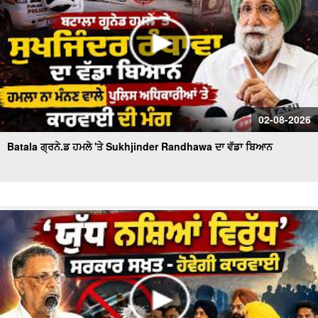
02-08-2026
Batala ਗ੍ਰਨੇ.ਡ ਹਮਲੇ 'ਤੇ Sukhjinder Randhawa ਦਾ ਵੱਡਾ ਬਿਆਨ