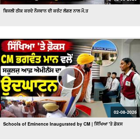
ਬਿਜਲੀ ਠੀਕ ਕਰਦੇ ਨੌਜਵਾਨ ਦੀ ਕਰੰਟ ਲੱਗਣ ਨਾਲ ਮੌ.ਤ
02-08-2026
Schools of Eminence Inaugurated by CM | ਸਿੱਖਿਆ 'ਤੇ ਫ਼ੋਕਸ