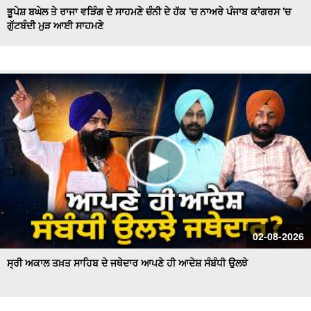
ਭੂਪੇਸ਼ ਬਘੇਲ ਤੇ ਰਾਜਾ ਵੜਿੰਗ ਦੇ ਸਾਹਮਣੇ ਚੰਨੀ ਦੇ ਹੱਕ 'ਚ ਨਾਅਰੇ ਪੰਜਾਬ ਕਾਂਗਰਸ 'ਚ
ਗੁੱਟਬੰਦੀ ਮੁੜ ਆਈ ਸਾਹਮਣੇ
Hockey Team to Wear Saffron Jersey | ਸਿਆਸਤ 'ਚ ਮਚਿਆ
ਬਵਾਲ
CM Mann LIVE | ਸੁਨਾਮ ਵਿਖੇ ਵਿਕਾਸ ਕਾਰਜਾਂ ਦਾ ਉਦਘਾਟਨ ਕਰਦੇ
ਸਮੇਂ
Uproar Erupts at Chandigarh House Meeting | ‘AAP’ ਤੇ
Congress Councilor ਆਹਮੋ ਸਾਹਮਣੇ
CM Bhagwant Mann Pays Tribute to Shaheed Udham
Singh, ਸੁਨਾਮ ਤੋਂ Live
SAD Delegation Meets Punjab Governor | Sukhbir Singh
Badal ਦੀ ਅਗਵਾਈ ਹੇਠ Akali Dal ਦਾ ਵਫ਼ਦ
ਖਾਲਸਾ ਮਾਰਚ ਦੌਰਾਨ LIVE ਹੋਏ ਜਥੇਦਾਰ Giani Kuldeep Singh
02-08-2026
Gadgaj
ਸ੍ਰੀ ਅਕਾਲ ਤਖ਼ਤ ਸਾਹਿਬ ਦੇ ਜਥੇਦਾਰ ਆਪਣੇ ਹੀ ਆਦੇਸ਼ ਸੰਬੰਧੀ ਉਲਝੇ
Pappu Yadav’s Unique Protest Outside Parliament |
Ayodhya ਰਾਮ ਮੰਦਰ ਚੋਰੀ ਮਾਮਲੇ