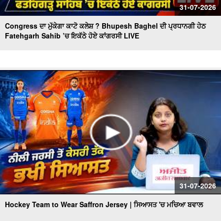
31-07-2026
Congress ਦਾ ਮੁੱਕੇਗਾ ਕਾਟੋ ਕਲੇਸ਼ ? Bhupesh Baghel ਦੀ ਪ੍ਰਧਾਨਗੀ ਹੇਠ
Fatehgarh Sahib ’ਚ ਇਕੱਠੇ ਹੋਏ ਕਾਂਗਰਸੀ LIVE
31-07-2026
Hockey Team to Wear Saffron Jersey | ਸਿਆਸਤ 'ਚ ਮਚਿਆ ਬਵਾਲ