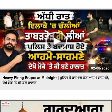
02-08-2026
Heavy Firing Erupts at Midnight | ਪੁਲਿਸ ਤੇ ਬਦਮਾਸ਼ ਹੋਏ ਆਹਮੋ-ਸਾਹਮਣੇ,
ਦੇਖੋ ਮੌਕੇ 'ਤੇ ਕੀ ਬਣੇ ਹਾਲਾਤ