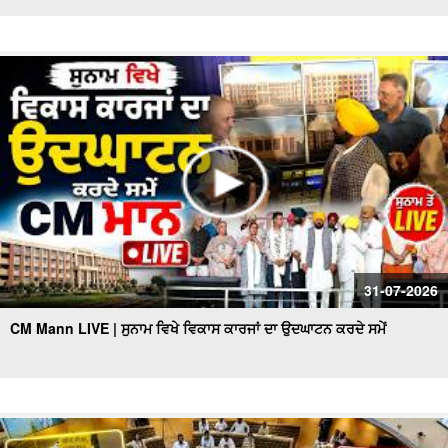
31-07-2026
CM Mann LIVE | ਸੁਨਾਮ ਵਿਖੇ ਵਿਕਾਸ ਕਾਰਜਾਂ ਦਾ ਉਦਘਾਟਨ ਕਰਦੇ ਸਮੇਂ