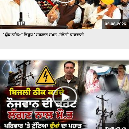
02-08-2026
' ਯੁੱਧ ਨਸ਼ਿਆਂ ਵਿਰੁੱਧ ' ਸਰਕਾਰ ਸਖ਼ਤ -ਹੋਵੇਗੀ ਕਾਰਵਾਈ
02-08-2026