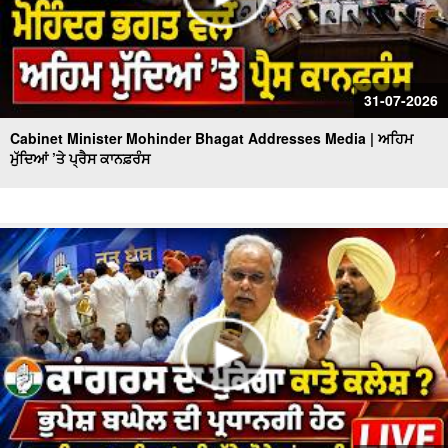
31-07-2026
Cabinet Minister Mohinder Bhagat Addresses Media | ਅਹਿਮ
ਮੁੱਦਿਆਂ ’ਤੇ ਪ੍ਰੈਸ ਕਾਨਫ਼ਰੰਸ