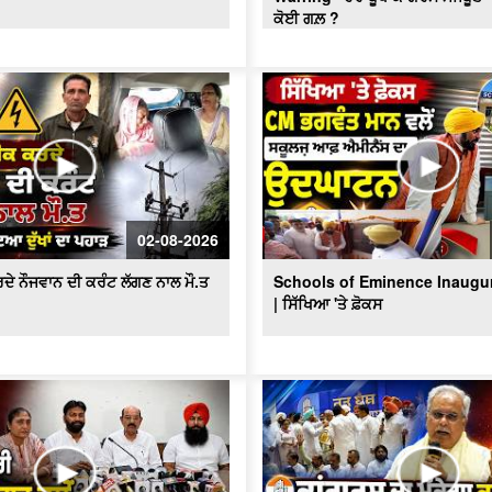
ਕੋਈ ਗਲ਼ ?
02-08-2026
ਦੇ ਨੌਜਵਾਨ ਦੀ ਕਰੰਟ ਲੱਗਣ ਨਾਲ ਮੌ.ਤ
Schools of Eminence Inaugu
| ਸਿੱਖਿਆ 'ਤੇ ਫ਼ੋਕਸ