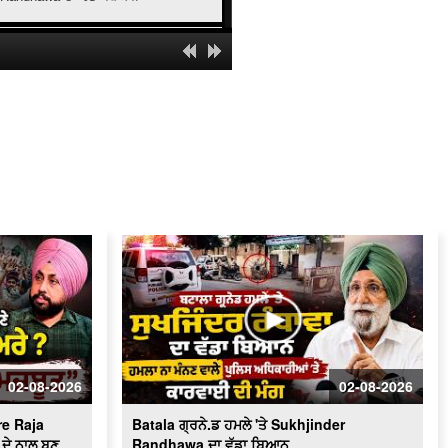
' ਯੁੱਧ ਨਸ਼ਿਆਂ ਵਿਰੁੱਧ ' ਸਰਕਾਰ ਸਖ਼ਤ -ਹੋਵੇਗੀ
ਕਾਰਵਾਈ
ਬਿਜਲੀ ਠੀਕ ਕਰਦੇ ਨੌਜਵਾਨ ਦੀ ਕਰੰਟ ਲੱਗਣ
ਨਾਲ ਮੌ.ਤ
Schools of Eminence Inaugurated by
CM | ਸਿੱਖਿਆ 'ਤੇ ਫ਼ੋਕਸ
Heavy Firing Erupts at Midnight |
ਪੁਲਿਸ ਤੇ ਬਦਮਾਸ਼ ਹੋਏ ਆਹਮੋ-ਸਾਹਮਣੇ, ਦੇਖੋ
ਮੌਕੇ 'ਤੇ ਕੀ ਬਣੇ ਹਾਲਾਤ
LIVE : Gurdwara Bangla Sahib Delhi
ਤੋਂ Gurbani Kirtan ਦਾ ਸਿੱਧਾ ਪ੍ਰਸਾਰਣ
Cabinet Minister Mohinder Bhagat
Addresses Media | ਅਹਿਮ ਮੁੱਦਿਆਂ ’ਤੇ
ਪ੍ਰੈਸ ਕਾਨਫ਼ਰੰਸ
02-08-2026
02-08-2026
Congress ਦਾ ਮੁੱਕੇਗਾ ਕਾਟੋ ਕਲੇਸ਼ ?
Bhupesh Baghel ਦੀ ਪ੍ਰਧਾਨਗੀ ਹੇਠ
e Raja
Batala ਗ੍ਰਨੇ.ਡ ਹਮਲੇ 'ਤੇ Sukhjinder
Fatehgarh Sahib ’ਚ ਇਕੱਠੇ ਹੋਏ ਕਾਂਗਰਸੀ
LIVE
ਦੇ ਨਾਲ ਬਣੂ
Randhawa ਦਾ ਵੱਡਾ ਬਿਆਨ