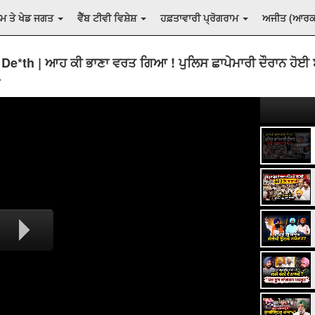
ਲਮ ਤੇ ਖੇਡ ਜਗਤ
ਵੈੱਬ ਟੀਵੀ ਵਿਸ਼ੇਸ਼
ਹਫ਼ਤਾਵਾਰੀ ਪ੍ਰੋਗਰਾਮ
ਅਜੀਤ (ਆਰ
De*th | ਆਹ ਕੀ ਭਾਣਾ ਵਰਤ ਗਿਆ ! ਪੁਲਿਸ ਛਾਪੇਮਾਰੀ ਦੌਰਾਨ ਹੋਈ 
.