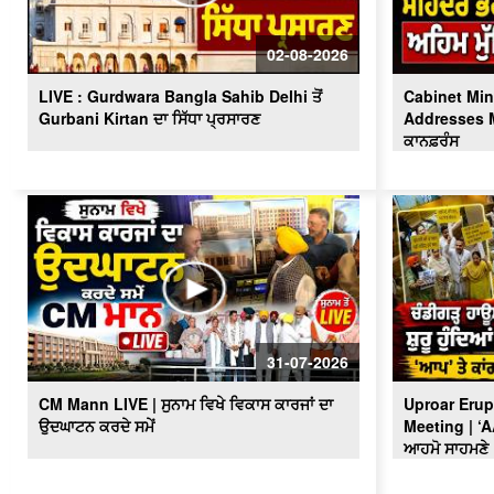
02-08-2026
LIVE : Gurdwara Bangla Sahib Delhi ਤੋਂ
Cabinet Min
Gurbani Kirtan ਦਾ ਸਿੱਧਾ ਪ੍ਰਸਾਰਣ
Addresses Me
ਕਾਨਫ਼ਰੰਸ
31-07-2026
CM Mann LIVE | ਸੁਨਾਮ ਵਿਖੇ ਵਿਕਾਸ ਕਾਰਜਾਂ ਦਾ
Uproar Erup
ਉਦਘਾਟਨ ਕਰਦੇ ਸਮੇਂ
Meeting | ‘
ਆਹਮੋ ਸਾਹਮਣੇ