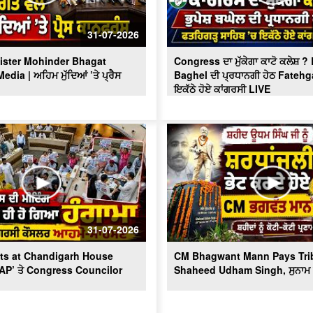
31-07-2026
ister Mohinder Bhagat
Congress ਦਾ ਮੁੱਕੇਗਾ ਕਾਟੋ ਕਲੇਸ਼ 
dia | ਅਹਿਮ ਮੁੱਦਿਆਂ ’ਤੇ ਪ੍ਰੈਸ
Baghel ਦੀ ਪ੍ਰਧਾਨਗੀ ਹੇਠ Fatehg
ਇਕੱਠੇ ਹੋਏ ਕਾਂਗਰਸੀ LIVE
31-07-2026
ts at Chandigarh House
CM Bhagwant Mann Pays Trib
AAP’ ਤੇ Congress Councilor
Shaheed Udham Singh, ਸੁਨਾਮ ਤ