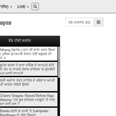
ਕਾਈਵ)
LIVE
ਬਜ਼ੁਰਗ
ਵੈੱਬ ਟੀਵੀ ਲਾਈਵ
Nihang De*th | ਆਹ ਕੀ ਭਾਣਾ ਵਰਤ ਗਿਆ
! ਪੁਲਿਸ ਛਾਪੇਮਾਰੀ ਦੌਰਾਨ ਹੋਈ ਬਜ਼ੁਰਗ ਦੀ
ਮੌ.ਤ...
ਭੂਪੇਸ਼ ਬਘੇਲ ਤੇ ਰਾਜਾ ਵੜਿੰਗ ਦੇ ਸਾਹਮਣੇ ਚੰਨੀ
ਦੇ ਹੱਕ 'ਚ ਨਾਅਰੇ ਪੰਜਾਬ ਕਾਂਗਰਸ 'ਚ ਗੁੱਟਬੰਦੀ
ਮੁੜ ਆਈ ਸਾਹਮਣੇ
ਸ੍ਰੀ ਅਕਾਲ ਤਖ਼ਤ ਸਾਹਿਬ ਦੇ ਜਥੇਦਾਰ ਆਪਣੇ
ਹੀ ਆਦੇਸ਼ ਸੰਬੰਧੀ ਉਲਝੇ
Channi Slogans Raised Before Raja
Warring "ਹਰ ਬੂਥ ਕਾਂਗਰਸ ਮਜਬੂਤ" ਦੇ ਨਾਲ
ਬਣੂ ਕੋਈ ਗਲ਼ ?
Batala ਗ੍ਰਨੇ.ਡ ਹਮਲੇ 'ਤੇ Sukhjinder
Randhawa ਦਾ ਵੱਡਾ ਬਿਆਨ