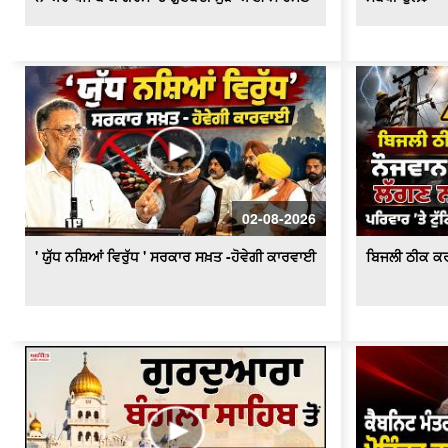
02-08-2026
' ਯੁੱਧ ਨਸ਼ਿਆਂ ਵਿਰੁੱਧ ' ਸਰਕਾਰ ਸਖ਼ਤ -ਹੋਵੇਗੀ ਕਾਰਵਾਈ
ਬਿਜਲੀ ਠੀਕ ਕਰ