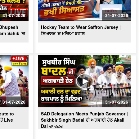
Massive Blast in Coal Mine | 32
ਮਜ਼ਦੂਰਾਂ ਦੀ ਮੌ.ਤ
31-07-2026
31-07-2026
? Bhupesh
Hockey Team to Wear Saffron Jersey |
arh Sahib ’ਚ
ਸਿਆਸਤ 'ਚ ਮਚਿਆ ਬਵਾਲ
31-07-2026
31-07-2026
ute to
SAD Delegation Meets Punjab Governor |
ੋਂ Live
Sukhbir Singh Badal ਦੀ ਅਗਵਾਈ ਹੇਠ Akali
Dal ਦਾ ਵਫ਼ਦ