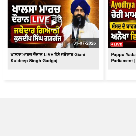
31-07-2026
ਖਾਲਸਾ ਮਾਰਚ ਦੌਰਾਨ LIVE ਹੋਏ ਜਥੇਦਾਰ Giani
Pappu Yadav
Kuldeep Singh Gadgaj
Parliament |