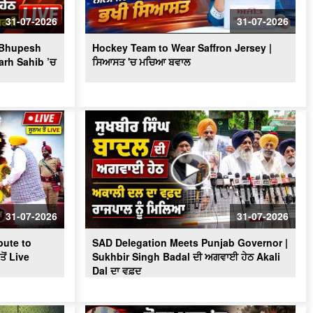
Massive Blast in Coal Mine | 32
ਮਜ਼ਦੂਰਾਂ ਦੀ ਮੌ.ਤ
31-07-2026
31-07-2026
? Bhupesh
Hockey Team to Wear Saffron Jersey |
arh Sahib ’ਚ
ਸਿਆਸਤ 'ਚ ਮਚਿਆ ਬਵਾਲ
31-07-2026
31-07-2026
ute to
SAD Delegation Meets Punjab Governor |
ੋਂ Live
Sukhbir Singh Badal ਦੀ ਅਗਵਾਈ ਹੇਠ Akali
Dal ਦਾ ਵਫ਼ਦ