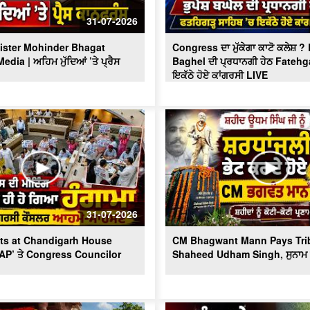
31-07-2026
ister Mohinder Bhagat
Congress ਦਾ ਮੁੱਕੇਗਾ ਕਾਟੋ ਕਲੇਸ਼ 
dia | ਅਹਿਮ ਮੁੱਦਿਆਂ ’ਤੇ ਪ੍ਰੈਸ
Baghel ਦੀ ਪ੍ਰਧਾਨਗੀ ਹੇਠ Fatehg
ਇਕੱਠੇ ਹੋਏ ਕਾਂਗਰਸੀ LIVE
31-07-2026
ts at Chandigarh House
CM Bhagwant Mann Pays Trib
AAP’ ਤੇ Congress Councilor
Shaheed Udham Singh, ਸੁਨਾਮ ਤ