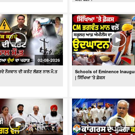
02-08-2026
ਦੇ ਨੌਜਵਾਨ ਦੀ ਕਰੰਟ ਲੱਗਣ ਨਾਲ ਮੌ.ਤ
Schools of Eminence Inaugu
| ਸਿੱਖਿਆ 'ਤੇ ਫ਼ੋਕਸ