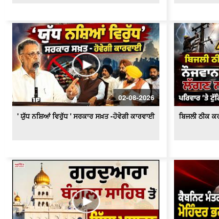
02-08-2026
' ਯੁੱਧ ਨਸ਼ਿਆਂ ਵਿਰੁੱਧ ' ਸਰਕਾਰ ਸਖ਼ਤ -ਹੋਵੇਗੀ ਕਾਰਵਾਈ
ਬਿਜਲੀ ਠੀਕ ਕਰ