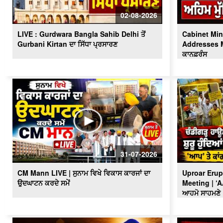
02-08-2026
LIVE : Gurdwara Bangla Sahib Delhi ਤੋਂ
Cabinet Min
Gurbani Kirtan ਦਾ ਸਿੱਧਾ ਪ੍ਰਸਾਰਣ
Addresses Me
ਕਾਨਫ਼ਰੰਸ
31-07-2026
CM Mann LIVE | ਸੁਨਾਮ ਵਿਖੇ ਵਿਕਾਸ ਕਾਰਜਾਂ ਦਾ
Uproar Erup
ਉਦਘਾਟਨ ਕਰਦੇ ਸਮੇਂ
Meeting | ‘
ਆਹਮੋ ਸਾਹਮਣੇ