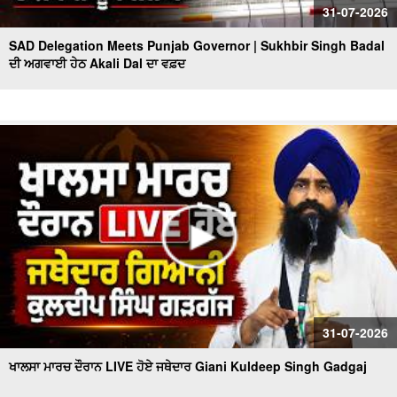
31-07-2026
SAD Delegation Meets Punjab Governor | Sukhbir Singh Badal
ਦੀ ਅਗਵਾਈ ਹੇਠ Akali Dal ਦਾ ਵਫ਼ਦ
31-07-2026
ਖਾਲਸਾ ਮਾਰਚ ਦੌਰਾਨ LIVE ਹੋਏ ਜਥੇਦਾਰ Giani Kuldeep Singh Gadgaj