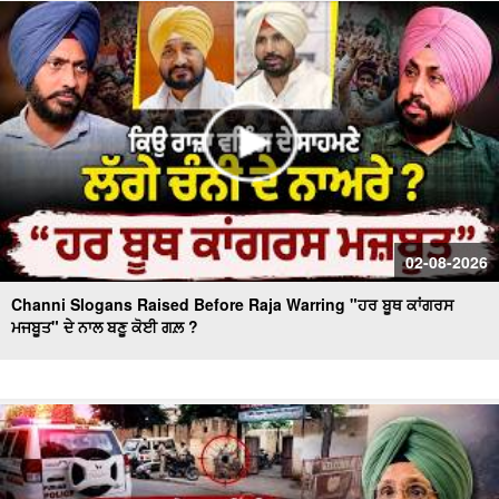
Massive Blast in Coal Mine | 32 ਮਜ਼ਦੂਰਾਂ ਦੀ ਮੌ.ਤ
02-08-2026
Channi Slogans Raised Before Raja Warring "ਹਰ ਬੂਥ ਕਾਂਗਰਸ
ਮਜਬੂਤ" ਦੇ ਨਾਲ ਬਣੂ ਕੋਈ ਗਲ਼ ?