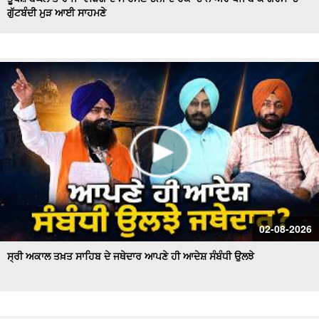
ਗੁੱਟਬੰਦੀ ਮੁੜ ਆਈ ਸਾਹਮਣੇ
Hockey Team to Wear Saffron Jersey | ਸਿਆਸਤ 'ਚ ਮਚਿਆ
ਬਵਾਲ
CM Mann LIVE | ਸੁਨਾਮ ਵਿਖੇ ਵਿਕਾਸ ਕਾਰਜਾਂ ਦਾ ਉਦਘਾਟਨ ਕਰਦੇ
ਸਮੇਂ
Uproar Erupts at Chandigarh House Meeting | ‘AAP’ ਤੇ
Congress Councilor ਆਹਮੋ ਸਾਹਮਣੇ
CM Bhagwant Mann Pays Tribute to Shaheed Udham
Singh, ਸੁਨਾਮ ਤੋਂ Live
SAD Delegation Meets Punjab Governor | Sukhbir Singh
Badal ਦੀ ਅਗਵਾਈ ਹੇਠ Akali Dal ਦਾ ਵਫ਼ਦ
ਖਾਲਸਾ ਮਾਰਚ ਦੌਰਾਨ LIVE ਹੋਏ ਜਥੇਦਾਰ Giani Kuldeep Singh
02-08-2026
Gadgaj
ਸ੍ਰੀ ਅਕਾਲ ਤਖ਼ਤ ਸਾਹਿਬ ਦੇ ਜਥੇਦਾਰ ਆਪਣੇ ਹੀ ਆਦੇਸ਼ ਸੰਬੰਧੀ ਉਲਝੇ
Pappu Yadav’s Unique Protest Outside Parliament |
Ayodhya ਰਾਮ ਮੰਦਰ ਚੋਰੀ ਮਾਮਲੇ
Day 10 of Monsoon Session, ਕਾਰਵਾਈ ਸ਼ੁਰੂ