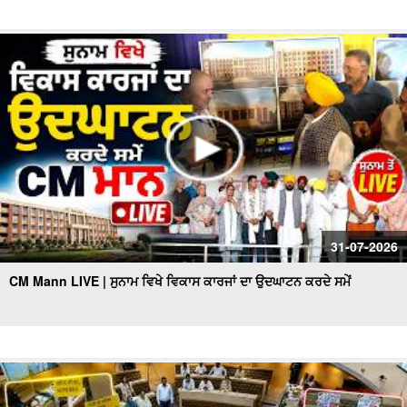
31-07-2026
CM Mann LIVE | ਸੁਨਾਮ ਵਿਖੇ ਵਿਕਾਸ ਕਾਰਜਾਂ ਦਾ ਉਦਘਾਟਨ ਕਰਦੇ ਸਮੇਂ