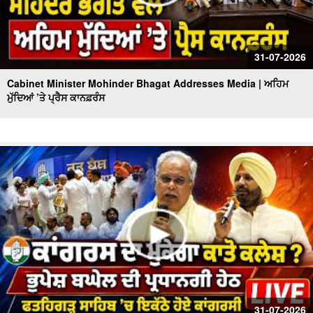
31-07-2026
Cabinet Minister Mohinder Bhagat Addresses Media | ਅਹਿਮ
ਮੁੱਦਿਆਂ ’ਤੇ ਪ੍ਰੈਸ ਕਾਨਫ਼ਰੰਸ
31-07-2026