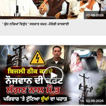
02-08-2026
' ਯੁੱਧ ਨਸ਼ਿਆਂ ਵਿਰੁੱਧ ' ਸਰਕਾਰ ਸਖ਼ਤ -ਹੋਵੇਗੀ ਕਾਰਵਾਈ
02-08-2026