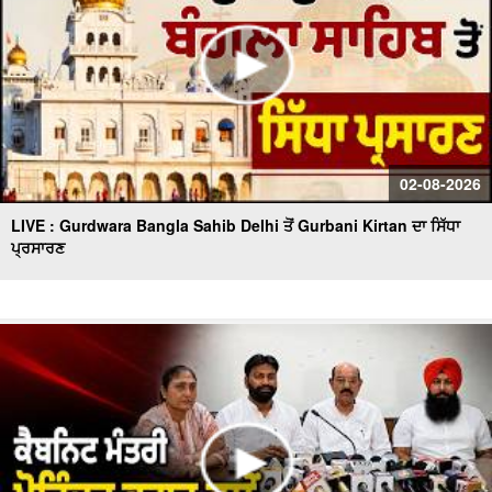
02-08-2026
LIVE : Gurdwara Bangla Sahib Delhi ਤੋਂ Gurbani Kirtan ਦਾ ਸਿੱਧਾ
ਪ੍ਰਸਾਰਣ