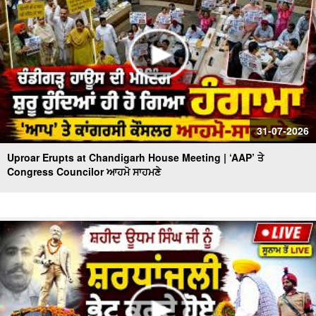
31-07-2026
Uproar Erupts at Chandigarh House Meeting | ‘AAP’ ਤੇ
Congress Councilor ਆਹਮੋ ਸਾਹਮਣੇ