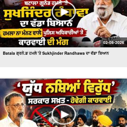
02-08-2026
Batala ਗ੍ਰਨੇ.ਡ ਹਮਲੇ 'ਤੇ Sukhjinder Randhawa ਦਾ ਵੱਡਾ ਬਿਆਨ