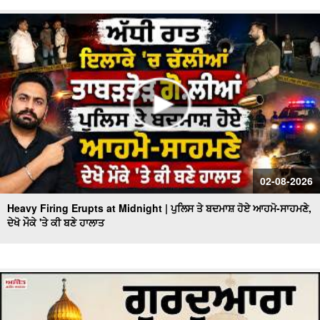
02-08-2026
Heavy Firing Erupts at Midnight | ਪੁਲਿਸ ਤੇ ਬਦਮਾਸ਼ ਹੋਏ ਆਹਮੋ-ਸਾਹਮਣੇ,
ਦੇਖੋ ਮੌਕੇ 'ਤੇ ਕੀ ਬਣੇ ਹਾਲਾਤ