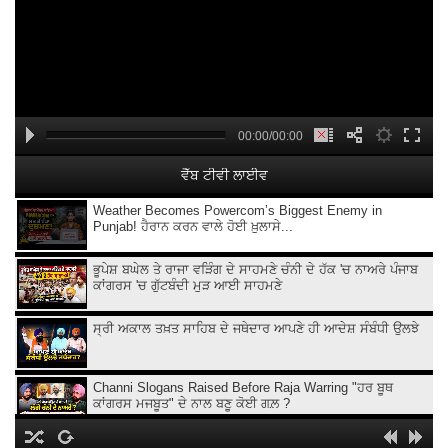
00:00/00:00
ਵੈੱਬ ਟੀਵੀ ਲਾਈਵ
Weather Becomes Powercom’s Biggest Enemy in
Punjab! ਹੈਰਾਨ ਕਰਨ ਵਾਲੇ ਹੋਈ ਖ਼ੁਲਾਸੇ...
ਭੂਪੇਸ਼ ਬਘੇਲ ਤੇ ਰਾਜਾ ਵੜਿੰਗ ਦੇ ਸਾਹਮਣੇ ਚੰਨੀ ਦੇ ਹੱਕ 'ਚ ਨਾਅਰੇ ਪੰਜਾਬ
ਕਾਂਗਰਸ 'ਚ ਗੁੱਟਬੰਦੀ ਮੁੜ ਆਈ ਸਾਹਮਣੇ
ਸ੍ਰੀ ਅਕਾਲ ਤਖ਼ਤ ਸਾਹਿਬ ਦੇ ਜਥੇਦਾਰ ਆਪਣੇ ਹੀ ਆਦੇਸ਼ ਸੰਬੰਧੀ ਉਲਝੇ
Channi Slogans Raised Before Raja Warring "ਹਰ ਬੂਥ
ਕਾਂਗਰਸ ਮਜਬੂਤ" ਦੇ ਨਾਲ ਬਣੂ ਕੋਈ ਗਲ਼ ?
Batala ਗ੍ਰਨੇ.ਡ ਹਮਲੇ 'ਤੇ Sukhjinder Randhawa ਦਾ ਵੱਡਾ