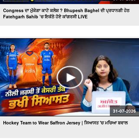
Congress ਦਾ ਮੁੱਕੇਗਾ ਕਾਟੋ ਕਲੇਸ਼ ? Bhupesh Baghel ਦੀ ਪ੍ਰਧਾਨਗੀ ਹੇਠ
Fatehgarh Sahib ’ਚ ਇਕੱਠੇ ਹੋਏ ਕਾਂਗਰਸੀ LIVE
31-07-2026
Hockey Team to Wear Saffron Jersey | ਸਿਆਸਤ 'ਚ ਮਚਿਆ ਬਵਾਲ