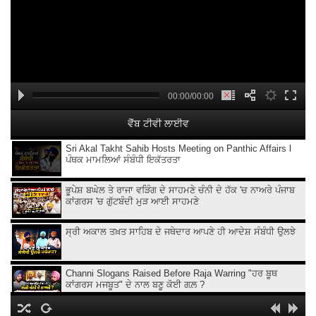
00:00/00:00
ਵੈੱਬ ਟੀਵੀ ਲਾਈਵ
Sri Akal Takht Sahib Hosts Meeting on Panthic Affairs l
ਪੰਥਕ ਮਾਮਲਿਆਂ ਸੰਬੰਧੀ ਇਕੱਤਰਤਾ
ਭੂਪੇਸ਼ ਬਘੇਲ ਤੇ ਰਾਜਾ ਵੜਿੰਗ ਦੇ ਸਾਹਮਣੇ ਚੰਨੀ ਦੇ ਹੱਕ 'ਚ ਨਾਅਰੇ ਪੰਜਾਬ
ਕਾਂਗਰਸ 'ਚ ਗੁੱਟਬੰਦੀ ਮੁੜ ਆਈ ਸਾਹਮਣੇ
ਸ੍ਰੀ ਅਕਾਲ ਤਖ਼ਤ ਸਾਹਿਬ ਦੇ ਜਥੇਦਾਰ ਆਪਣੇ ਹੀ ਆਦੇਸ਼ ਸੰਬੰਧੀ ਉਲਝੇ
Channi Slogans Raised Before Raja Warring "ਹਰ ਬੂਥ
ਕਾਂਗਰਸ ਮਜਬੂਤ" ਦੇ ਨਾਲ ਬਣੂ ਕੋਈ ਗਲ਼ ?
Batala ਗ੍ਰਨੇ.ਡ ਹਮਲੇ 'ਤੇ Sukhjinder Randhawa ਦਾ ਵੱਡਾ