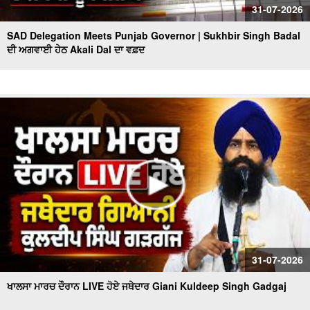
31-07-2026
SAD Delegation Meets Punjab Governor | Sukhbir Singh Badal
ਦੀ ਅਗਵਾਈ ਹੇਠ Akali Dal ਦਾ ਵਫ਼ਦ
31-07-2026
ਖਾਲਸਾ ਮਾਰਚ ਦੌਰਾਨ LIVE ਹੋਏ ਜਥੇਦਾਰ Giani Kuldeep Singh Gadgaj