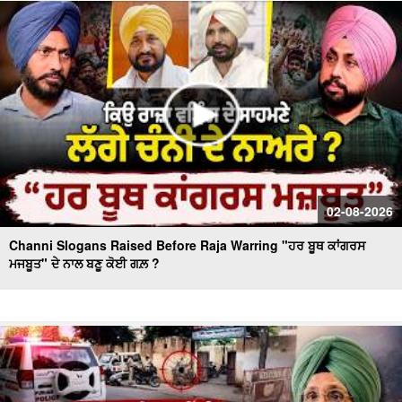
Massive Blast in Coal Mine | 32 ਮਜ਼ਦੂਰਾਂ ਦੀ ਮੌ.ਤ
02-08-2026
Channi Slogans Raised Before Raja Warring "ਹਰ ਬੂਥ ਕਾਂਗਰਸ
ਮਜਬੂਤ" ਦੇ ਨਾਲ ਬਣੂ ਕੋਈ ਗਲ਼ ?