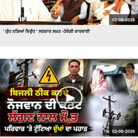
02-08-2026
' ਯੁੱਧ ਨਸ਼ਿਆਂ ਵਿਰੁੱਧ ' ਸਰਕਾਰ ਸਖ਼ਤ -ਹੋਵੇਗੀ ਕਾਰਵਾਈ
02-08-2026