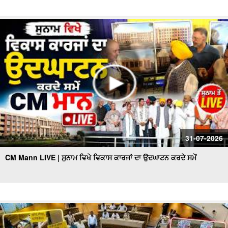
31-07-2026
CM Mann LIVE | ਸੁਨਾਮ ਵਿਖੇ ਵਿਕਾਸ ਕਾਰਜਾਂ ਦਾ ਉਦਘਾਟਨ ਕਰਦੇ ਸਮੇਂ