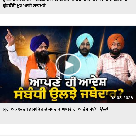
ਗੁੱਟਬੰਦੀ ਮੁੜ ਆਈ ਸਾਹਮਣੇ
Hockey Team to Wear Saffron Jersey | ਸਿਆਸਤ 'ਚ ਮਚਿਆ
ਬਵਾਲ
CM Mann LIVE | ਸੁਨਾਮ ਵਿਖੇ ਵਿਕਾਸ ਕਾਰਜਾਂ ਦਾ ਉਦਘਾਟਨ ਕਰਦੇ
ਸਮੇਂ
Uproar Erupts at Chandigarh House Meeting | ‘AAP’ ਤੇ
Congress Councilor ਆਹਮੋ ਸਾਹਮਣੇ
CM Bhagwant Mann Pays Tribute to Shaheed Udham
Singh, ਸੁਨਾਮ ਤੋਂ Live
SAD Delegation Meets Punjab Governor | Sukhbir Singh
Badal ਦੀ ਅਗਵਾਈ ਹੇਠ Akali Dal ਦਾ ਵਫ਼ਦ
ਖਾਲਸਾ ਮਾਰਚ ਦੌਰਾਨ LIVE ਹੋਏ ਜਥੇਦਾਰ Giani Kuldeep Singh
02-08-2026
Gadgaj
ਸ੍ਰੀ ਅਕਾਲ ਤਖ਼ਤ ਸਾਹਿਬ ਦੇ ਜਥੇਦਾਰ ਆਪਣੇ ਹੀ ਆਦੇਸ਼ ਸੰਬੰਧੀ ਉਲਝੇ
Pappu Yadav’s Unique Protest Outside Parliament |
Ayodhya ਰਾਮ ਮੰਦਰ ਚੋਰੀ ਮਾਮਲੇ
Day 10 of Monsoon Session, ਕਾਰਵਾਈ ਸ਼ੁਰੂ