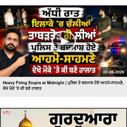
02-08-2026
Heavy Firing Erupts at Midnight | ਪੁਲਿਸ ਤੇ ਬਦਮਾਸ਼ ਹੋਏ ਆਹਮੋ-ਸਾਹਮਣੇ,
ਦੇਖੋ ਮੌਕੇ 'ਤੇ ਕੀ ਬਣੇ ਹਾਲਾਤ