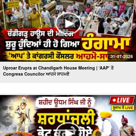
31-07-2026
Uproar Erupts at Chandigarh House Meeting | ‘AAP’ ਤੇ
Congress Councilor ਆਹਮੋ ਸਾਹਮਣੇ