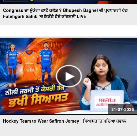
Congress ਦਾ ਮੁੱਕੇਗਾ ਕਾਟੋ ਕਲੇਸ਼ ? Bhupesh Baghel ਦੀ ਪ੍ਰਧਾਨਗੀ ਹੇਠ
Fatehgarh Sahib ’ਚ ਇਕੱਠੇ ਹੋਏ ਕਾਂਗਰਸੀ LIVE
31-07-2026
Hockey Team to Wear Saffron Jersey | ਸਿਆਸਤ 'ਚ ਮਚਿਆ ਬਵਾਲ