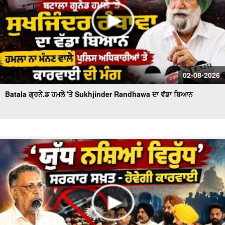
02-08-2026
Batala ਗ੍ਰਨੇ.ਡ ਹਮਲੇ 'ਤੇ Sukhjinder Randhawa ਦਾ ਵੱਡਾ ਬਿਆਨ