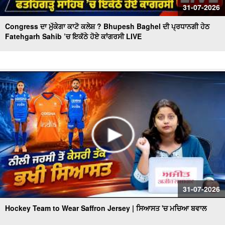
31-07-2026
Congress ਦਾ ਮੁੱਕੇਗਾ ਕਾਟੋ ਕਲੇਸ਼ ? Bhupesh Baghel ਦੀ ਪ੍ਰਧਾਨਗੀ ਹੇਠ
Fatehgarh Sahib ’ਚ ਇਕੱਠੇ ਹੋਏ ਕਾਂਗਰਸੀ LIVE
31-07-2026
Hockey Team to Wear Saffron Jersey | ਸਿਆਸਤ 'ਚ ਮਚਿਆ ਬਵਾਲ