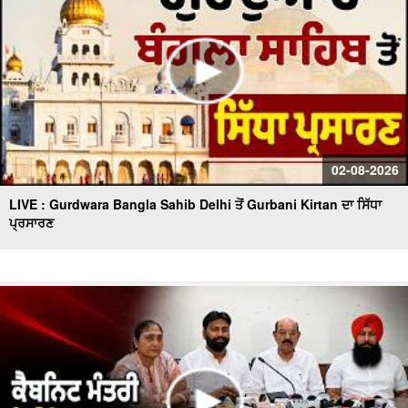
02-08-2026
LIVE : Gurdwara Bangla Sahib Delhi ਤੋਂ Gurbani Kirtan ਦਾ ਸਿੱਧਾ
ਪ੍ਰਸਾਰਣ