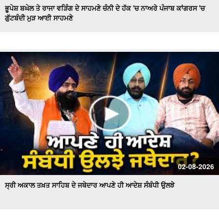
ਭੂਪੇਸ਼ ਬਘੇਲ ਤੇ ਰਾਜਾ ਵੜਿੰਗ ਦੇ ਸਾਹਮਣੇ ਚੰਨੀ ਦੇ ਹੱਕ 'ਚ ਨਾਅਰੇ ਪੰਜਾਬ ਕਾਂਗਰਸ 'ਚ
ਗੁੱਟਬੰਦੀ ਮੁੜ ਆਈ ਸਾਹਮਣੇ
Hockey Team to Wear Saffron Jersey | ਸਿਆਸਤ 'ਚ ਮਚਿਆ
ਬਵਾਲ
CM Mann LIVE | ਸੁਨਾਮ ਵਿਖੇ ਵਿਕਾਸ ਕਾਰਜਾਂ ਦਾ ਉਦਘਾਟਨ ਕਰਦੇ
ਸਮੇਂ
Uproar Erupts at Chandigarh House Meeting | ‘AAP’ ਤੇ
Congress Councilor ਆਹਮੋ ਸਾਹਮਣੇ
CM Bhagwant Mann Pays Tribute to Shaheed Udham
Singh, ਸੁਨਾਮ ਤੋਂ Live
SAD Delegation Meets Punjab Governor | Sukhbir Singh
Badal ਦੀ ਅਗਵਾਈ ਹੇਠ Akali Dal ਦਾ ਵਫ਼ਦ
ਖਾਲਸਾ ਮਾਰਚ ਦੌਰਾਨ LIVE ਹੋਏ ਜਥੇਦਾਰ Giani Kuldeep Singh
02-08-2026
Gadgaj
ਸ੍ਰੀ ਅਕਾਲ ਤਖ਼ਤ ਸਾਹਿਬ ਦੇ ਜਥੇਦਾਰ ਆਪਣੇ ਹੀ ਆਦੇਸ਼ ਸੰਬੰਧੀ ਉਲਝੇ
Pappu Yadav’s Unique Protest Outside Parliament |
Ayodhya ਰਾਮ ਮੰਦਰ ਚੋਰੀ ਮਾਮਲੇ