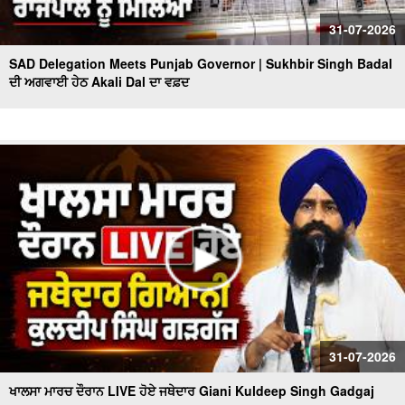
31-07-2026
SAD Delegation Meets Punjab Governor | Sukhbir Singh Badal
ਦੀ ਅਗਵਾਈ ਹੇਠ Akali Dal ਦਾ ਵਫ਼ਦ
31-07-2026
ਖਾਲਸਾ ਮਾਰਚ ਦੌਰਾਨ LIVE ਹੋਏ ਜਥੇਦਾਰ Giani Kuldeep Singh Gadgaj