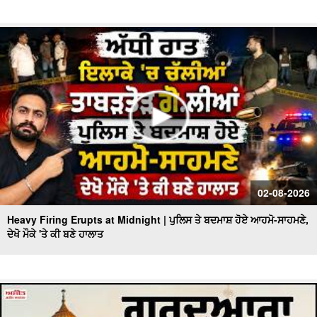
02-08-2026
Heavy Firing Erupts at Midnight | ਪੁਲਿਸ ਤੇ ਬਦਮਾਸ਼ ਹੋਏ ਆਹਮੋ-ਸਾਹਮਣੇ,
ਦੇਖੋ ਮੌਕੇ 'ਤੇ ਕੀ ਬਣੇ ਹਾਲਾਤ