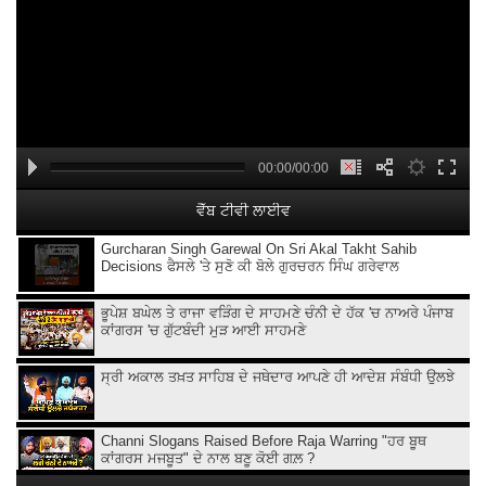
00:00/00:00
ਵੈੱਬ ਟੀਵੀ ਲਾਈਵ
Gurcharan Singh Garewal On Sri Akal Takht Sahib
Decisions ਫੈਸਲੇ 'ਤੇ ਸੁਣੋ ਕੀ ਬੋਲੇ ਗੁਰਚਰਨ ਸਿੰਘ ਗਰੇਵਾਲ
ਭੂਪੇਸ਼ ਬਘੇਲ ਤੇ ਰਾਜਾ ਵੜਿੰਗ ਦੇ ਸਾਹਮਣੇ ਚੰਨੀ ਦੇ ਹੱਕ 'ਚ ਨਾਅਰੇ ਪੰਜਾਬ
ਕਾਂਗਰਸ 'ਚ ਗੁੱਟਬੰਦੀ ਮੁੜ ਆਈ ਸਾਹਮਣੇ
ਸ੍ਰੀ ਅਕਾਲ ਤਖ਼ਤ ਸਾਹਿਬ ਦੇ ਜਥੇਦਾਰ ਆਪਣੇ ਹੀ ਆਦੇਸ਼ ਸੰਬੰਧੀ ਉਲਝੇ
Channi Slogans Raised Before Raja Warring "ਹਰ ਬੂਥ
ਕਾਂਗਰਸ ਮਜਬੂਤ" ਦੇ ਨਾਲ ਬਣੂ ਕੋਈ ਗਲ਼ ?