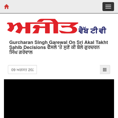
Toggl
navig
Gurcharan Singh Garewal On Sri Akal Takht
Sahib Decisions ਫੈਸਲੇ 'ਤੇ ਸੁਣੋ ਕੀ ਬੋਲੇ ਗੁਰਚਰਨ
ਸਿੰਘ ਗਰੇਵਾਲ