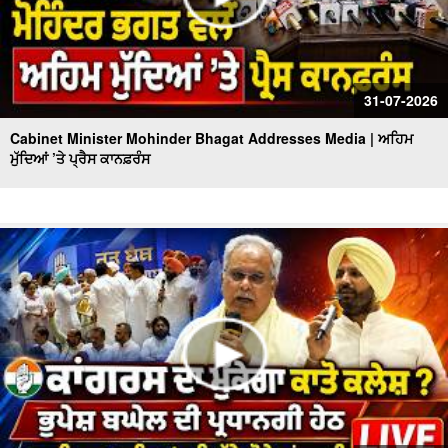
31-07-2026
Cabinet Minister Mohinder Bhagat Addresses Media | ਅਹਿਮ
ਮੁੱਦਿਆਂ ’ਤੇ ਪ੍ਰੈਸ ਕਾਨਫ਼ਰੰਸ