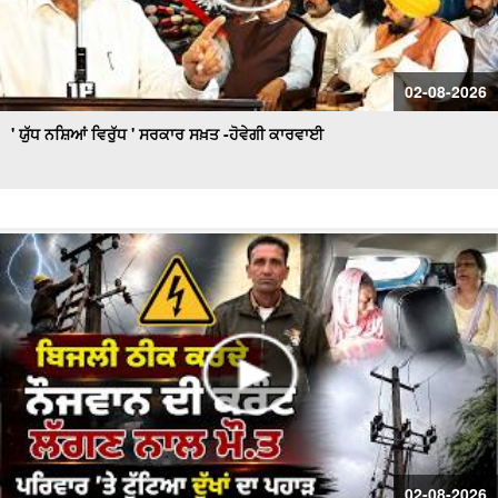
02-08-2026
' ਯੁੱਧ ਨਸ਼ਿਆਂ ਵਿਰੁੱਧ ' ਸਰਕਾਰ ਸਖ਼ਤ -ਹੋਵੇਗੀ ਕਾਰਵਾਈ
02-08-2026