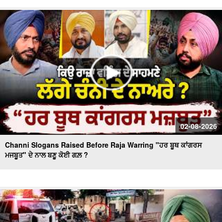
Day 10 of Monsoon Session, ਕਾਰਵਾਈ ਸ਼ੁਰੂ
Massive Blast in Coal Mine | 32 ਮਜ਼ਦੂਰਾਂ ਦੀ ਮੌ.ਤ
02-08-2026
Channi Slogans Raised Before Raja Warring "ਹਰ ਬੂਥ ਕਾਂਗਰਸ
ਮਜਬੂਤ" ਦੇ ਨਾਲ ਬਣੂ ਕੋਈ ਗਲ਼ ?