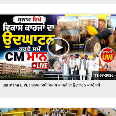
31-07-2026
CM Mann LIVE | ਸੁਨਾਮ ਵਿਖੇ ਵਿਕਾਸ ਕਾਰਜਾਂ ਦਾ ਉਦਘਾਟਨ ਕਰਦੇ ਸਮੇਂ