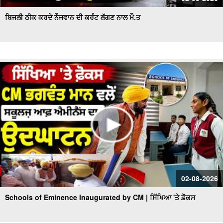
ਬਿਜਲੀ ਠੀਕ ਕਰਦੇ ਨੌਜਵਾਨ ਦੀ ਕਰੰਟ ਲੱਗਣ ਨਾਲ ਮੌ.ਤ
02-08-2026
Schools of Eminence Inaugurated by CM | ਸਿੱਖਿਆ 'ਤੇ ਫ਼ੋਕਸ