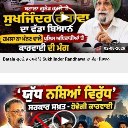
02-08-2026
Batala ਗ੍ਰਨੇ.ਡ ਹਮਲੇ 'ਤੇ Sukhjinder Randhawa ਦਾ ਵੱਡਾ ਬਿਆਨ