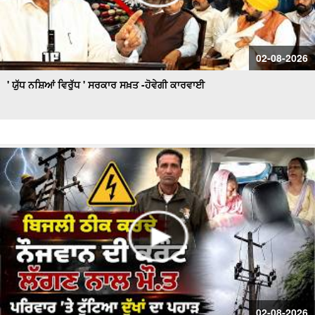
02-08-2026
' ਯੁੱਧ ਨਸ਼ਿਆਂ ਵਿਰੁੱਧ ' ਸਰਕਾਰ ਸਖ਼ਤ -ਹੋਵੇਗੀ ਕਾਰਵਾਈ
02-08-2026