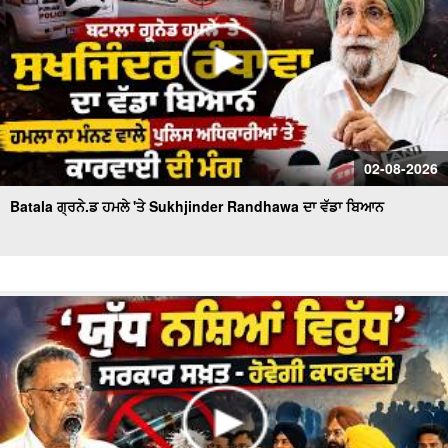
02-08-2026
Batala ਗ੍ਰਨੇ.ਡ ਹਮਲੇ 'ਤੇ Sukhjinder Randhawa ਦਾ ਵੱਡਾ ਬਿਆਨ