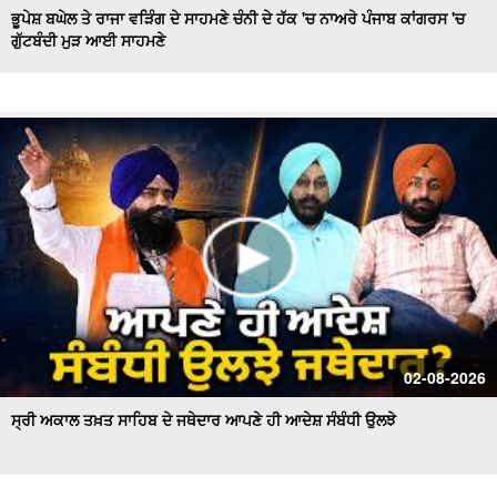
ਭੂਪੇਸ਼ ਬਘੇਲ ਤੇ ਰਾਜਾ ਵੜਿੰਗ ਦੇ ਸਾਹਮਣੇ ਚੰਨੀ ਦੇ ਹੱਕ 'ਚ ਨਾਅਰੇ ਪੰਜਾਬ ਕਾਂਗਰਸ 'ਚ
ਗੁੱਟਬੰਦੀ ਮੁੜ ਆਈ ਸਾਹਮਣੇ
Hockey Team to Wear Saffron Jersey | ਸਿਆਸਤ 'ਚ ਮਚਿਆ
ਬਵਾਲ
CM Mann LIVE | ਸੁਨਾਮ ਵਿਖੇ ਵਿਕਾਸ ਕਾਰਜਾਂ ਦਾ ਉਦਘਾਟਨ ਕਰਦੇ
ਸਮੇਂ
Uproar Erupts at Chandigarh House Meeting | ‘AAP’ ਤੇ
Congress Councilor ਆਹਮੋ ਸਾਹਮਣੇ
CM Bhagwant Mann Pays Tribute to Shaheed Udham
Singh, ਸੁਨਾਮ ਤੋਂ Live
SAD Delegation Meets Punjab Governor | Sukhbir Singh
Badal ਦੀ ਅਗਵਾਈ ਹੇਠ Akali Dal ਦਾ ਵਫ਼ਦ
ਖਾਲਸਾ ਮਾਰਚ ਦੌਰਾਨ LIVE ਹੋਏ ਜਥੇਦਾਰ Giani Kuldeep Singh
02-08-2026
Gadgaj
ਸ੍ਰੀ ਅਕਾਲ ਤਖ਼ਤ ਸਾਹਿਬ ਦੇ ਜਥੇਦਾਰ ਆਪਣੇ ਹੀ ਆਦੇਸ਼ ਸੰਬੰਧੀ ਉਲਝੇ
Pappu Yadav’s Unique Protest Outside Parliament |
Ayodhya ਰਾਮ ਮੰਦਰ ਚੋਰੀ ਮਾਮਲੇ