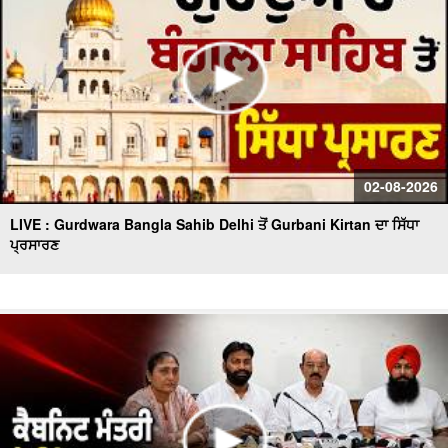
02-08-2026
LIVE : Gurdwara Bangla Sahib Delhi ਤੋਂ Gurbani Kirtan ਦਾ ਸਿੱਧਾ
ਪ੍ਰਸਾਰਣ