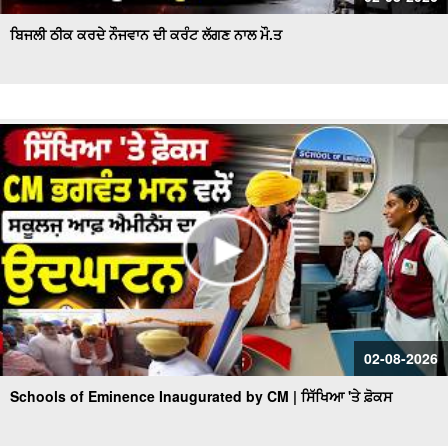
ਬਿਜਲੀ ਠੀਕ ਕਰਦੇ ਨੌਜਵਾਨ ਦੀ ਕਰੰਟ ਲੱਗਣ ਨਾਲ ਮੌ.ਤ
02-08-2026
Schools of Eminence Inaugurated by CM | ਸਿੱਖਿਆ 'ਤੇ ਫ਼ੋਕਸ