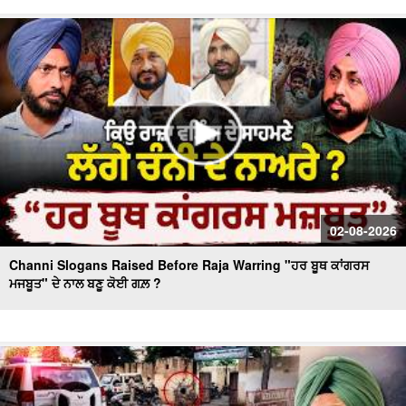
Day 10 of Monsoon Session, ਕਾਰਵਾਈ ਸ਼ੁਰੂ
Massive Blast in Coal Mine | 32 ਮਜ਼ਦੂਰਾਂ ਦੀ ਮੌ.ਤ
02-08-2026
Channi Slogans Raised Before Raja Warring "ਹਰ ਬੂਥ ਕਾਂਗਰਸ
ਮਜਬੂਤ" ਦੇ ਨਾਲ ਬਣੂ ਕੋਈ ਗਲ਼ ?