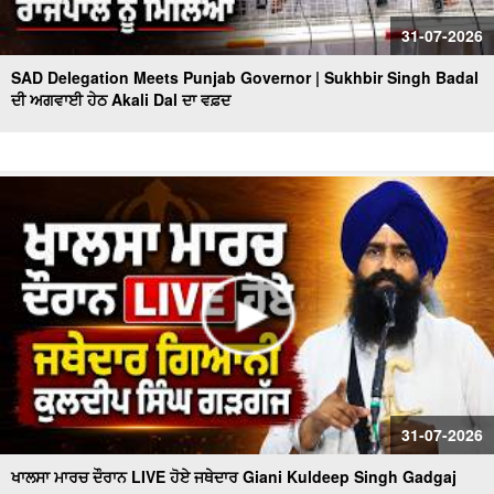
31-07-2026
SAD Delegation Meets Punjab Governor | Sukhbir Singh Badal
ਦੀ ਅਗਵਾਈ ਹੇਠ Akali Dal ਦਾ ਵਫ਼ਦ
31-07-2026
ਖਾਲਸਾ ਮਾਰਚ ਦੌਰਾਨ LIVE ਹੋਏ ਜਥੇਦਾਰ Giani Kuldeep Singh Gadgaj