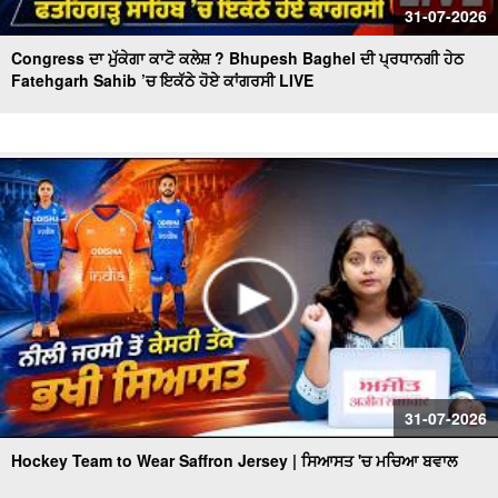
31-07-2026
Congress ਦਾ ਮੁੱਕੇਗਾ ਕਾਟੋ ਕਲੇਸ਼ ? Bhupesh Baghel ਦੀ ਪ੍ਰਧਾਨਗੀ ਹੇਠ
Fatehgarh Sahib ’ਚ ਇਕੱਠੇ ਹੋਏ ਕਾਂਗਰਸੀ LIVE
31-07-2026
Hockey Team to Wear Saffron Jersey | ਸਿਆਸਤ 'ਚ ਮਚਿਆ ਬਵਾਲ