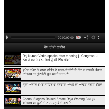
00:00/00:00
ਵੈੱਬ ਟੀਵੀ ਲਾਈਵ
Raj Kumar Verka speaks after meeting | ‘‘Congress ਦੇ
ਲੋਕ ਹੋ ਰਹੇ ਇਕੱਠੇ, ਕਿਸੇ ਨੂੰ ਕੀ ਢਿੱਡ ਪੀੜ’’
ਭੂਪੇਸ਼ ਬਘੇਲ ਤੇ ਰਾਜਾ ਵੜਿੰਗ ਦੇ ਸਾਹਮਣੇ ਚੰਨੀ ਦੇ ਹੱਕ 'ਚ ਨਾਅਰੇ ਪੰਜਾਬ
ਕਾਂਗਰਸ 'ਚ ਗੁੱਟਬੰਦੀ ਮੁੜ ਆਈ ਸਾਹਮਣੇ
ਸ੍ਰੀ ਅਕਾਲ ਤਖ਼ਤ ਸਾਹਿਬ ਦੇ ਜਥੇਦਾਰ ਆਪਣੇ ਹੀ ਆਦੇਸ਼ ਸੰਬੰਧੀ ਉਲਝੇ
Channi Slogans Raised Before Raja Warring "ਹਰ ਬੂਥ
ਕਾਂਗਰਸ ਮਜਬੂਤ" ਦੇ ਨਾਲ ਬਣੂ ਕੋਈ ਗਲ਼ ?