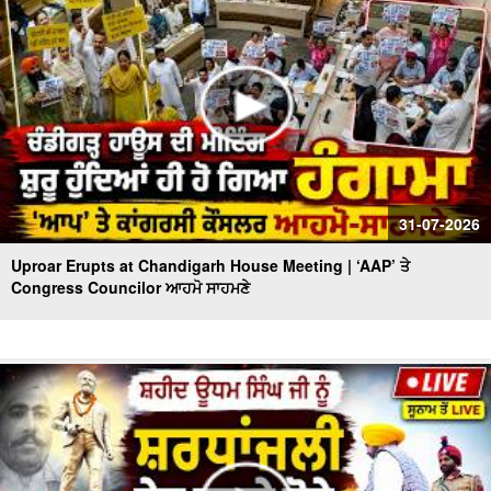
31-07-2026
Uproar Erupts at Chandigarh House Meeting | ‘AAP’ ਤੇ
Congress Councilor ਆਹਮੋ ਸਾਹਮਣੇ