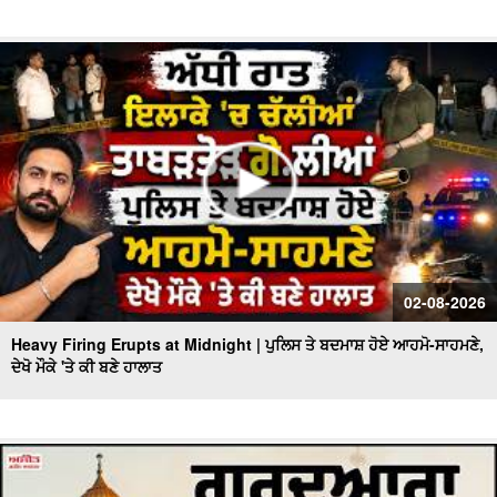
02-08-2026
Heavy Firing Erupts at Midnight | ਪੁਲਿਸ ਤੇ ਬਦਮਾਸ਼ ਹੋਏ ਆਹਮੋ-ਸਾਹਮਣੇ,
ਦੇਖੋ ਮੌਕੇ 'ਤੇ ਕੀ ਬਣੇ ਹਾਲਾਤ