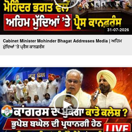
31-07-2026
Cabinet Minister Mohinder Bhagat Addresses Media | ਅਹਿਮ
ਮੁੱਦਿਆਂ ’ਤੇ ਪ੍ਰੈਸ ਕਾਨਫ਼ਰੰਸ