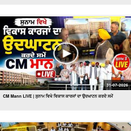
31-07-2026
CM Mann LIVE | ਸੁਨਾਮ ਵਿਖੇ ਵਿਕਾਸ ਕਾਰਜਾਂ ਦਾ ਉਦਘਾਟਨ ਕਰਦੇ ਸਮੇਂ