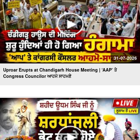
31-07-2026
Uproar Erupts at Chandigarh House Meeting | ‘AAP’ ਤੇ
Congress Councilor ਆਹਮੋ ਸਾਹਮਣੇ