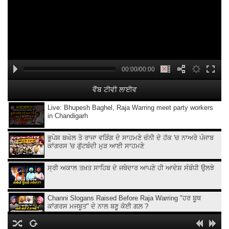
00:00/00:00
ਵੈੱਬ ਟੀਵੀ ਲਾਈਵ
Live: Bhupesh Baghel, Raja Warring meet party workers
in Chandigarh
ਭੂਪੇਸ਼ ਬਘੇਲ ਤੇ ਰਾਜਾ ਵੜਿੰਗ ਦੇ ਸਾਹਮਣੇ ਚੰਨੀ ਦੇ ਹੱਕ 'ਚ ਨਾਅਰੇ ਪੰਜਾਬ
ਕਾਂਗਰਸ 'ਚ ਗੁੱਟਬੰਦੀ ਮੁੜ ਆਈ ਸਾਹਮਣੇ
ਸ੍ਰੀ ਅਕਾਲ ਤਖ਼ਤ ਸਾਹਿਬ ਦੇ ਜਥੇਦਾਰ ਆਪਣੇ ਹੀ ਆਦੇਸ਼ ਸੰਬੰਧੀ ਉਲਝੇ
Channi Slogans Raised Before Raja Warring "ਹਰ ਬੂਥ
ਕਾਂਗਰਸ ਮਜਬੂਤ" ਦੇ ਨਾਲ ਬਣੂ ਕੋਈ ਗਲ਼ ?
Batala ਗ੍ਰਨੇ.ਡ ਹਮਲੇ 'ਤੇ Sukhjinder Randhawa ਦਾ ਵੱਡਾ