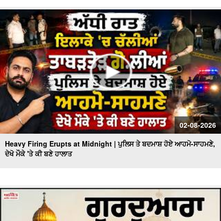
02-08-2026
Heavy Firing Erupts at Midnight | ਪੁਲਿਸ ਤੇ ਬਦਮਾਸ਼ ਹੋਏ ਆਹਮੋ-ਸਾਹਮਣੇ,
ਦੇਖੋ ਮੌਕੇ 'ਤੇ ਕੀ ਬਣੇ ਹਾਲਾਤ