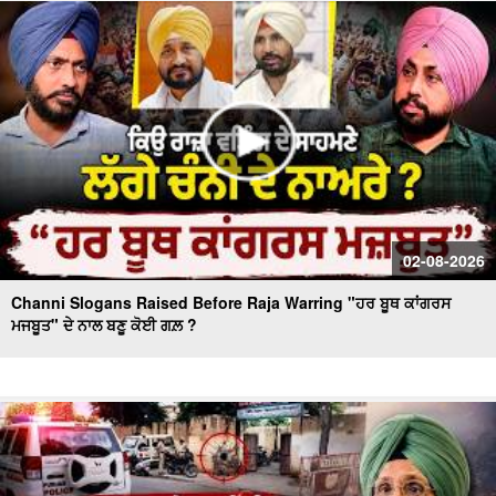
Massive Blast in Coal Mine | 32 ਮਜ਼ਦੂਰਾਂ ਦੀ ਮੌ.ਤ
02-08-2026
Channi Slogans Raised Before Raja Warring "ਹਰ ਬੂਥ ਕਾਂਗਰਸ
ਮਜਬੂਤ" ਦੇ ਨਾਲ ਬਣੂ ਕੋਈ ਗਲ਼ ?