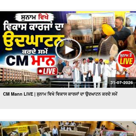
31-07-2026
CM Mann LIVE | ਸੁਨਾਮ ਵਿਖੇ ਵਿਕਾਸ ਕਾਰਜਾਂ ਦਾ ਉਦਘਾਟਨ ਕਰਦੇ ਸਮੇਂ