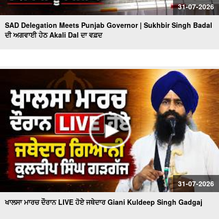
31-07-2026
SAD Delegation Meets Punjab Governor | Sukhbir Singh Badal
ਦੀ ਅਗਵਾਈ ਹੇਠ Akali Dal ਦਾ ਵਫ਼ਦ
31-07-2026
ਖਾਲਸਾ ਮਾਰਚ ਦੌਰਾਨ LIVE ਹੋਏ ਜਥੇਦਾਰ Giani Kuldeep Singh Gadgaj