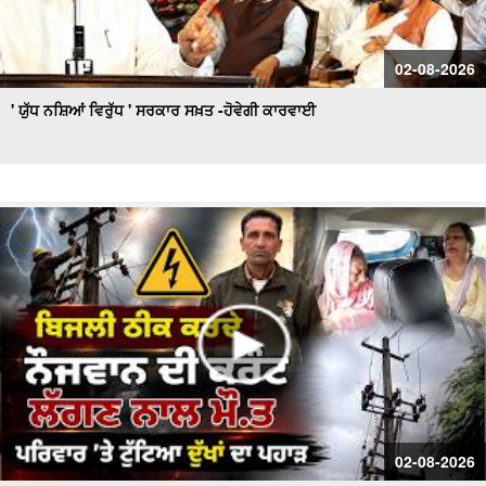
02-08-2026
' ਯੁੱਧ ਨਸ਼ਿਆਂ ਵਿਰੁੱਧ ' ਸਰਕਾਰ ਸਖ਼ਤ -ਹੋਵੇਗੀ ਕਾਰਵਾਈ
02-08-2026