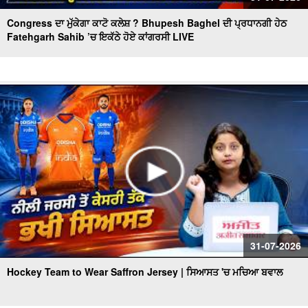
Congress ਦਾ ਮੁੱਕੇਗਾ ਕਾਟੋ ਕਲੇਸ਼ ? Bhupesh Baghel ਦੀ ਪ੍ਰਧਾਨਗੀ ਹੇਠ
Fatehgarh Sahib ’ਚ ਇਕੱਠੇ ਹੋਏ ਕਾਂਗਰਸੀ LIVE
31-07-2026
Hockey Team to Wear Saffron Jersey | ਸਿਆਸਤ 'ਚ ਮਚਿਆ ਬਵਾਲ