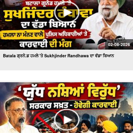
02-08-2026
Batala ਗ੍ਰਨੇ.ਡ ਹਮਲੇ 'ਤੇ Sukhjinder Randhawa ਦਾ ਵੱਡਾ ਬਿਆਨ