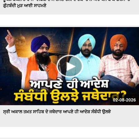
ਗੁੱਟਬੰਦੀ ਮੁੜ ਆਈ ਸਾਹਮਣੇ
Hockey Team to Wear Saffron Jersey | ਸਿਆਸਤ 'ਚ ਮਚਿਆ
ਬਵਾਲ
CM Mann LIVE | ਸੁਨਾਮ ਵਿਖੇ ਵਿਕਾਸ ਕਾਰਜਾਂ ਦਾ ਉਦਘਾਟਨ ਕਰਦੇ
ਸਮੇਂ
Uproar Erupts at Chandigarh House Meeting | ‘AAP’ ਤੇ
Congress Councilor ਆਹਮੋ ਸਾਹਮਣੇ
CM Bhagwant Mann Pays Tribute to Shaheed Udham
Singh, ਸੁਨਾਮ ਤੋਂ Live
SAD Delegation Meets Punjab Governor | Sukhbir Singh
Badal ਦੀ ਅਗਵਾਈ ਹੇਠ Akali Dal ਦਾ ਵਫ਼ਦ
ਖਾਲਸਾ ਮਾਰਚ ਦੌਰਾਨ LIVE ਹੋਏ ਜਥੇਦਾਰ Giani Kuldeep Singh
02-08-2026
Gadgaj
ਸ੍ਰੀ ਅਕਾਲ ਤਖ਼ਤ ਸਾਹਿਬ ਦੇ ਜਥੇਦਾਰ ਆਪਣੇ ਹੀ ਆਦੇਸ਼ ਸੰਬੰਧੀ ਉਲਝੇ
Pappu Yadav’s Unique Protest Outside Parliament |
Ayodhya ਰਾਮ ਮੰਦਰ ਚੋਰੀ ਮਾਮਲੇ
Day 10 of Monsoon Session, ਕਾਰਵਾਈ ਸ਼ੁਰੂ