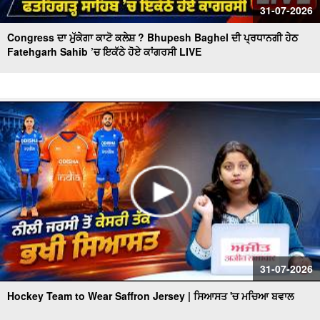
31-07-2026
Congress ਦਾ ਮੁੱਕੇਗਾ ਕਾਟੋ ਕਲੇਸ਼ ? Bhupesh Baghel ਦੀ ਪ੍ਰਧਾਨਗੀ ਹੇਠ
Fatehgarh Sahib ’ਚ ਇਕੱਠੇ ਹੋਏ ਕਾਂਗਰਸੀ LIVE
31-07-2026
Hockey Team to Wear Saffron Jersey | ਸਿਆਸਤ 'ਚ ਮਚਿਆ ਬਵਾਲ