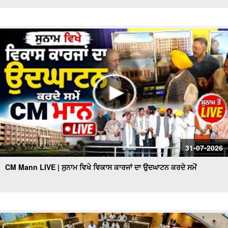
31-07-2026
CM Mann LIVE | ਸੁਨਾਮ ਵਿਖੇ ਵਿਕਾਸ ਕਾਰਜਾਂ ਦਾ ਉਦਘਾਟਨ ਕਰਦੇ ਸਮੇਂ