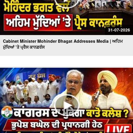
31-07-2026
Cabinet Minister Mohinder Bhagat Addresses Media | ਅਹਿਮ
ਮੁੱਦਿਆਂ ’ਤੇ ਪ੍ਰੈਸ ਕਾਨਫ਼ਰੰਸ