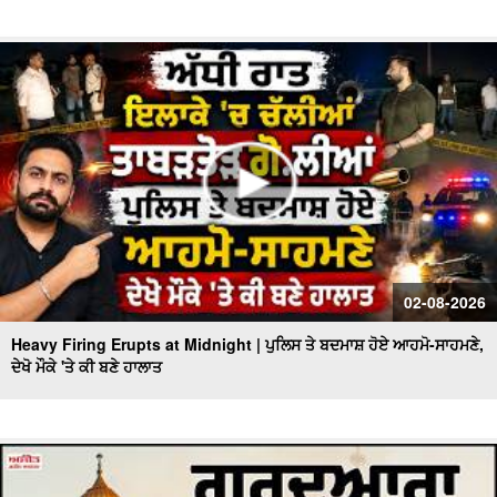
02-08-2026
Heavy Firing Erupts at Midnight | ਪੁਲਿਸ ਤੇ ਬਦਮਾਸ਼ ਹੋਏ ਆਹਮੋ-ਸਾਹਮਣੇ,
ਦੇਖੋ ਮੌਕੇ 'ਤੇ ਕੀ ਬਣੇ ਹਾਲਾਤ