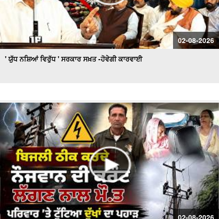
02-08-2026
' ਯੁੱਧ ਨਸ਼ਿਆਂ ਵਿਰੁੱਧ ' ਸਰਕਾਰ ਸਖ਼ਤ -ਹੋਵੇਗੀ ਕਾਰਵਾਈ
02-08-2026