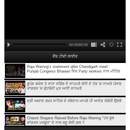
00:00/00:00
ਵੈੱਬ ਟੀਵੀ ਲਾਈਵ
Raja Warring’s statement after Chandigarh meet :
Punjab Congress Bhawan ਵਿਚ Party workers ਨਾਲ ਮੀਟਿੰਗ
ਭੂਪੇਸ਼ ਬਘੇਲ ਤੇ ਰਾਜਾ ਵੜਿੰਗ ਦੇ ਸਾਹਮਣੇ ਚੰਨੀ ਦੇ ਹੱਕ 'ਚ ਨਾਅਰੇ ਪੰਜਾਬ
ਕਾਂਗਰਸ 'ਚ ਗੁੱਟਬੰਦੀ ਮੁੜ ਆਈ ਸਾਹਮਣੇ
ਸ੍ਰੀ ਅਕਾਲ ਤਖ਼ਤ ਸਾਹਿਬ ਦੇ ਜਥੇਦਾਰ ਆਪਣੇ ਹੀ ਆਦੇਸ਼ ਸੰਬੰਧੀ ਉਲਝੇ
Channi Slogans Raised Before Raja Warring "ਹਰ ਬੂਥ
ਕਾਂਗਰਸ ਮਜਬੂਤ" ਦੇ ਨਾਲ ਬਣੂ ਕੋਈ ਗਲ਼ ?