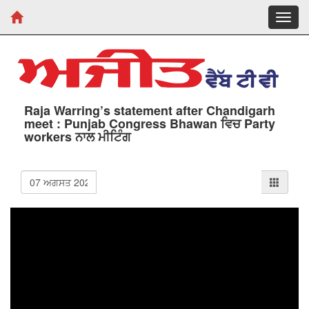
Toggl
navig
Raja Warring’s statement after Chandigarh
meet : Punjab Congress Bhawan ਵਿਚ Party
workers ਨਾਲ ਮੀਟਿੰਗ