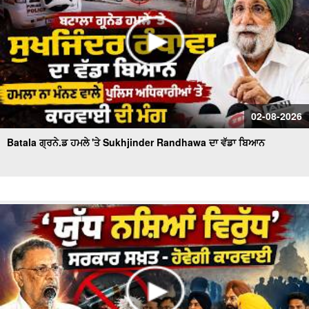
02-08-2026
Batala ਗ੍ਰਨੇ.ਡ ਹਮਲੇ 'ਤੇ Sukhjinder Randhawa ਦਾ ਵੱਡਾ ਬਿਆਨ