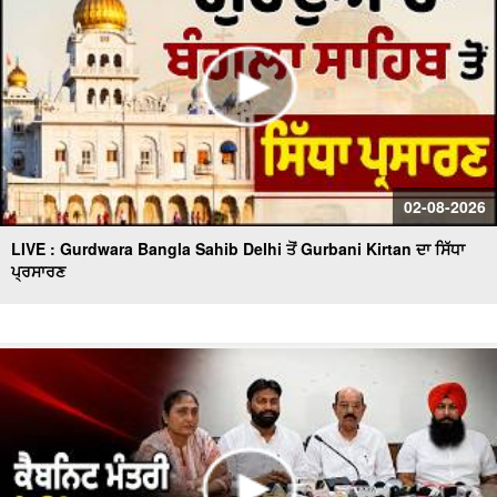
02-08-2026
LIVE : Gurdwara Bangla Sahib Delhi ਤੋਂ Gurbani Kirtan ਦਾ ਸਿੱਧਾ
ਪ੍ਰਸਾਰਣ