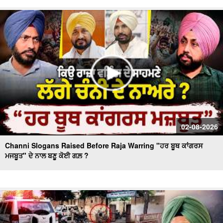
Day 10 of Monsoon Session, ਕਾਰਵਾਈ ਸ਼ੁਰੂ
Massive Blast in Coal Mine | 32 ਮਜ਼ਦੂਰਾਂ ਦੀ ਮੌ.ਤ
02-08-2026
Channi Slogans Raised Before Raja Warring "ਹਰ ਬੂਥ ਕਾਂਗਰਸ
ਮਜਬੂਤ" ਦੇ ਨਾਲ ਬਣੂ ਕੋਈ ਗਲ਼ ?