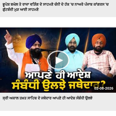
ਭੂਪੇਸ਼ ਬਘੇਲ ਤੇ ਰਾਜਾ ਵੜਿੰਗ ਦੇ ਸਾਹਮਣੇ ਚੰਨੀ ਦੇ ਹੱਕ 'ਚ ਨਾਅਰੇ ਪੰਜਾਬ ਕਾਂਗਰਸ 'ਚ
ਗੁੱਟਬੰਦੀ ਮੁੜ ਆਈ ਸਾਹਮਣੇ
Hockey Team to Wear Saffron Jersey | ਸਿਆਸਤ 'ਚ ਮਚਿਆ
ਬਵਾਲ
CM Mann LIVE | ਸੁਨਾਮ ਵਿਖੇ ਵਿਕਾਸ ਕਾਰਜਾਂ ਦਾ ਉਦਘਾਟਨ ਕਰਦੇ
ਸਮੇਂ
Uproar Erupts at Chandigarh House Meeting | ‘AAP’ ਤੇ
Congress Councilor ਆਹਮੋ ਸਾਹਮਣੇ
CM Bhagwant Mann Pays Tribute to Shaheed Udham
Singh, ਸੁਨਾਮ ਤੋਂ Live
SAD Delegation Meets Punjab Governor | Sukhbir Singh
Badal ਦੀ ਅਗਵਾਈ ਹੇਠ Akali Dal ਦਾ ਵਫ਼ਦ
ਖਾਲਸਾ ਮਾਰਚ ਦੌਰਾਨ LIVE ਹੋਏ ਜਥੇਦਾਰ Giani Kuldeep Singh
02-08-2026
Gadgaj
ਸ੍ਰੀ ਅਕਾਲ ਤਖ਼ਤ ਸਾਹਿਬ ਦੇ ਜਥੇਦਾਰ ਆਪਣੇ ਹੀ ਆਦੇਸ਼ ਸੰਬੰਧੀ ਉਲਝੇ
Pappu Yadav’s Unique Protest Outside Parliament |
Ayodhya ਰਾਮ ਮੰਦਰ ਚੋਰੀ ਮਾਮਲੇ