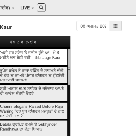
ਕਾਈਵ)
LIVE
r Kaur
ਵੈੱਬ ਟੀਵੀ ਲਾਈਵ
'ਅਸੀ ਹਰ ਸਟੇਜ 'ਤੇ ਜਲੀਲ ਹੁੰਦੇ ਆਂ...ਮੈਂ 8
ਮਹੀਨੇ ਘਰ ਬੈਠੀ ਰਹੀ' - Bibi Jagir Kaur
ਭੂਪੇਸ਼ ਬਘੇਲ ਤੇ ਰਾਜਾ ਵੜਿੰਗ ਦੇ ਸਾਹਮਣੇ ਚੰਨੀ
ਦੇ ਹੱਕ 'ਚ ਨਾਅਰੇ ਪੰਜਾਬ ਕਾਂਗਰਸ 'ਚ ਗੁੱਟਬੰਦੀ
ਮੁੜ ਆਈ ਸਾਹਮਣੇ
ਸ੍ਰੀ ਅਕਾਲ ਤਖ਼ਤ ਸਾਹਿਬ ਦੇ ਜਥੇਦਾਰ ਆਪਣੇ
ਹੀ ਆਦੇਸ਼ ਸੰਬੰਧੀ ਉਲਝੇ
Channi Slogans Raised Before Raja
Warring "ਹਰ ਬੂਥ ਕਾਂਗਰਸ ਮਜਬੂਤ" ਦੇ ਨਾਲ
ਬਣੂ ਕੋਈ ਗਲ਼ ?
Batala ਗ੍ਰਨੇ.ਡ ਹਮਲੇ 'ਤੇ Sukhjinder
Randhawa ਦਾ ਵੱਡਾ ਬਿਆਨ