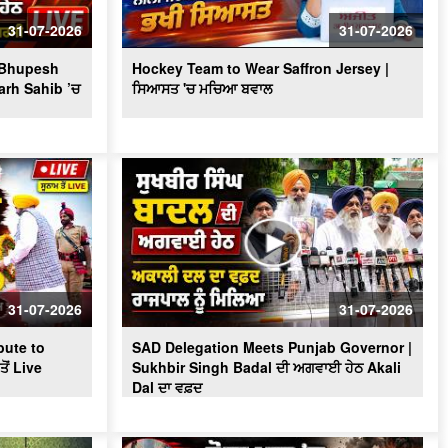
Massive Blast in Coal Mine | 32
ਮਜ਼ਦੂਰਾਂ ਦੀ ਮੌ.ਤ
31-07-2026
31-07-2026
? Bhupesh
Hockey Team to Wear Saffron Jersey |
arh Sahib ’ਚ
ਸਿਆਸਤ 'ਚ ਮਚਿਆ ਬਵਾਲ
31-07-2026
31-07-2026
ute to
SAD Delegation Meets Punjab Governor |
ੋਂ Live
Sukhbir Singh Badal ਦੀ ਅਗਵਾਈ ਹੇਠ Akali
Dal ਦਾ ਵਫ਼ਦ