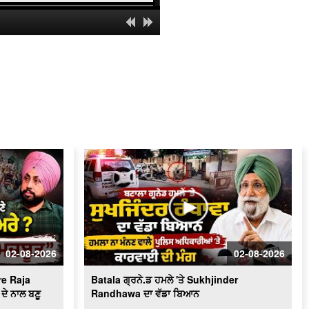
' ਯੁੱਧ ਨਸ਼ਿਆਂ ਵਿਰੁੱਧ ' ਸਰਕਾਰ ਸਖ਼ਤ -ਹੋਵੇਗੀ
ਕਾਰਵਾਈ
ਬਿਜਲੀ ਠੀਕ ਕਰਦੇ ਨੌਜਵਾਨ ਦੀ ਕਰੰਟ ਲੱਗਣ
ਨਾਲ ਮੌ.ਤ
Schools of Eminence Inaugurated by
CM | ਸਿੱਖਿਆ 'ਤੇ ਫ਼ੋਕਸ
Heavy Firing Erupts at Midnight |
ਪੁਲਿਸ ਤੇ ਬਦਮਾਸ਼ ਹੋਏ ਆਹਮੋ-ਸਾਹਮਣੇ, ਦੇਖੋ
ਮੌਕੇ 'ਤੇ ਕੀ ਬਣੇ ਹਾਲਾਤ
LIVE : Gurdwara Bangla Sahib Delhi
ਤੋਂ Gurbani Kirtan ਦਾ ਸਿੱਧਾ ਪ੍ਰਸਾਰਣ
Cabinet Minister Mohinder Bhagat
Addresses Media | ਅਹਿਮ ਮੁੱਦਿਆਂ ’ਤੇ
ਪ੍ਰੈਸ ਕਾਨਫ਼ਰੰਸ
02-08-2026
02-08-2026
Congress ਦਾ ਮੁੱਕੇਗਾ ਕਾਟੋ ਕਲੇਸ਼ ?
Bhupesh Baghel ਦੀ ਪ੍ਰਧਾਨਗੀ ਹੇਠ
e Raja
Batala ਗ੍ਰਨੇ.ਡ ਹਮਲੇ 'ਤੇ Sukhjinder
Fatehgarh Sahib ’ਚ ਇਕੱਠੇ ਹੋਏ ਕਾਂਗਰਸੀ
LIVE
ਦੇ ਨਾਲ ਬਣੂ
Randhawa ਦਾ ਵੱਡਾ ਬਿਆਨ
Hockey Team to Wear Saffron Jersey