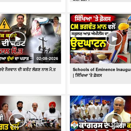
02-08-2026
ਦੇ ਨੌਜਵਾਨ ਦੀ ਕਰੰਟ ਲੱਗਣ ਨਾਲ ਮੌ.ਤ
Schools of Eminence Inaugu
| ਸਿੱਖਿਆ 'ਤੇ ਫ਼ੋਕਸ