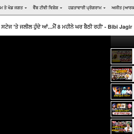
ਲਮ ਤੇ ਖੇਡ ਜਗਤ
ਵੈੱਬ ਟੀਵੀ ਵਿਸ਼ੇਸ਼
ਹਫ਼ਤਾਵਾਰੀ ਪ੍ਰੋਗਰਾਮ
ਅਜੀਤ (ਆਰ
ਸਟੇਜ 'ਤੇ ਜਲੀਲ ਹੁੰਦੇ ਆਂ...ਮੈਂ 8 ਮਹੀਨੇ ਘਰ ਬੈਠੀ ਰਹੀ' - Bibi Jagi