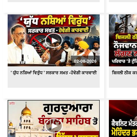
02-08-2026
' ਯੁੱਧ ਨਸ਼ਿਆਂ ਵਿਰੁੱਧ ' ਸਰਕਾਰ ਸਖ਼ਤ -ਹੋਵੇਗੀ ਕਾਰਵਾਈ
ਬਿਜਲੀ ਠੀਕ ਕਰ