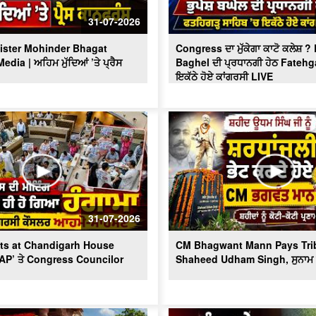
31-07-2026
ister Mohinder Bhagat
Congress ਦਾ ਮੁੱਕੇਗਾ ਕਾਟੋ ਕਲੇਸ਼ 
dia | ਅਹਿਮ ਮੁੱਦਿਆਂ ’ਤੇ ਪ੍ਰੈਸ
Baghel ਦੀ ਪ੍ਰਧਾਨਗੀ ਹੇਠ Fatehg
ਇਕੱਠੇ ਹੋਏ ਕਾਂਗਰਸੀ LIVE
31-07-2026
ts at Chandigarh House
CM Bhagwant Mann Pays Trib
AAP’ ਤੇ Congress Councilor
Shaheed Udham Singh, ਸੁਨਾਮ ਤ