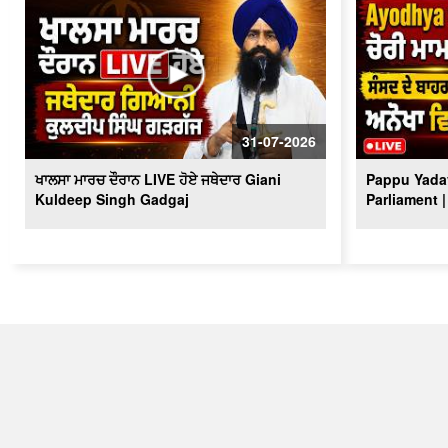
31-07-2026
ਖਾਲਸਾ ਮਾਰਚ ਦੌਰਾਨ LIVE ਹੋਏ ਜਥੇਦਾਰ Giani
Pappu Yadav
Kuldeep Singh Gadgaj
Parliament |