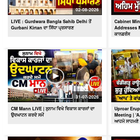
02-08-2026
LIVE : Gurdwara Bangla Sahib Delhi ਤੋਂ
Cabinet Min
Gurbani Kirtan ਦਾ ਸਿੱਧਾ ਪ੍ਰਸਾਰਣ
Addresses Me
ਕਾਨਫ਼ਰੰਸ
31-07-2026
CM Mann LIVE | ਸੁਨਾਮ ਵਿਖੇ ਵਿਕਾਸ ਕਾਰਜਾਂ ਦਾ
Uproar Erup
ਉਦਘਾਟਨ ਕਰਦੇ ਸਮੇਂ
Meeting | ‘
ਆਹਮੋ ਸਾਹਮਣੇ