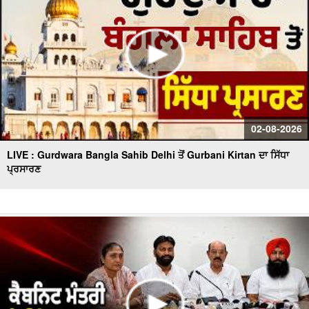
02-08-2026
LIVE : Gurdwara Bangla Sahib Delhi ਤੋਂ Gurbani Kirtan ਦਾ ਸਿੱਧਾ
ਪ੍ਰਸਾਰਣ