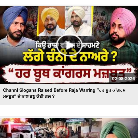
Day 10 of Monsoon Session, ਕਾਰਵਾਈ ਸ਼ੁਰੂ
Massive Blast in Coal Mine | 32 ਮਜ਼ਦੂਰਾਂ ਦੀ ਮੌ.ਤ
02-08-2026
Channi Slogans Raised Before Raja Warring "ਹਰ ਬੂਥ ਕਾਂਗਰਸ
ਮਜਬੂਤ" ਦੇ ਨਾਲ ਬਣੂ ਕੋਈ ਗਲ਼ ?