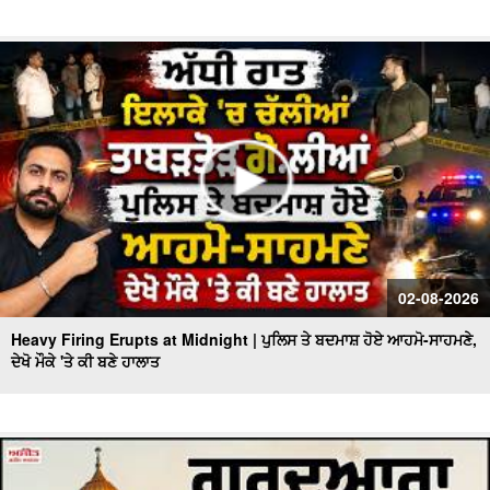
02-08-2026
Heavy Firing Erupts at Midnight | ਪੁਲਿਸ ਤੇ ਬਦਮਾਸ਼ ਹੋਏ ਆਹਮੋ-ਸਾਹਮਣੇ,
ਦੇਖੋ ਮੌਕੇ 'ਤੇ ਕੀ ਬਣੇ ਹਾਲਾਤ