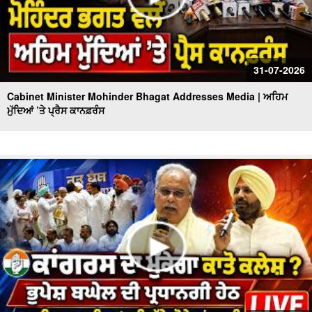
31-07-2026
Cabinet Minister Mohinder Bhagat Addresses Media | ਅਹਿਮ
ਮੁੱਦਿਆਂ ’ਤੇ ਪ੍ਰੈਸ ਕਾਨਫ਼ਰੰਸ