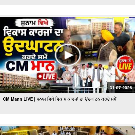
31-07-2026
CM Mann LIVE | ਸੁਨਾਮ ਵਿਖੇ ਵਿਕਾਸ ਕਾਰਜਾਂ ਦਾ ਉਦਘਾਟਨ ਕਰਦੇ ਸਮੇਂ