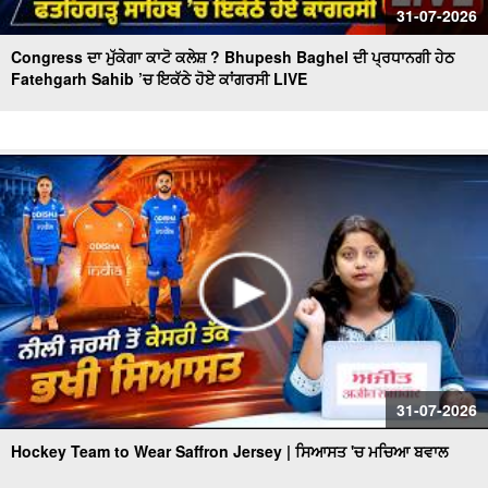
31-07-2026
Congress ਦਾ ਮੁੱਕੇਗਾ ਕਾਟੋ ਕਲੇਸ਼ ? Bhupesh Baghel ਦੀ ਪ੍ਰਧਾਨਗੀ ਹੇਠ
Fatehgarh Sahib ’ਚ ਇਕੱਠੇ ਹੋਏ ਕਾਂਗਰਸੀ LIVE
31-07-2026
Hockey Team to Wear Saffron Jersey | ਸਿਆਸਤ 'ਚ ਮਚਿਆ ਬਵਾਲ