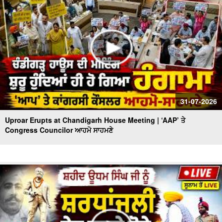
31-07-2026
Uproar Erupts at Chandigarh House Meeting | ‘AAP’ ਤੇ
Congress Councilor ਆਹਮੋ ਸਾਹਮਣੇ