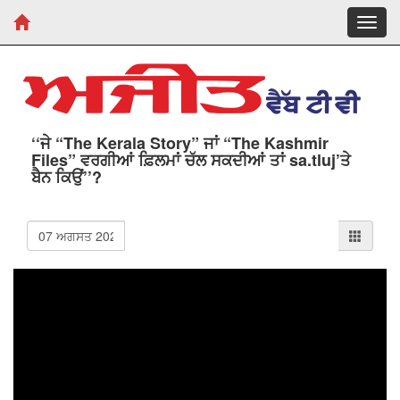
Toggl
navig
‘‘ਜੇ “The Kerala Story” ਜਾਂ “The Kashmir
Files” ਵਰਗੀਆਂ ਫ਼ਿਲਮਾਂ ਚੱਲ ਸਕਦੀਆਂ ਤਾਂ sa.tluj’ਤੇ
ਬੈਨ ਕਿਉਂ’’?