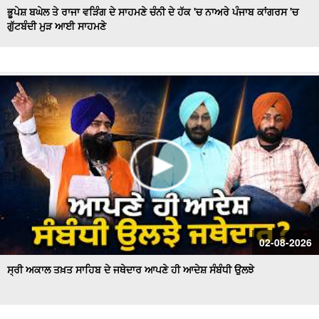
ਭੂਪੇਸ਼ ਬਘੇਲ ਤੇ ਰਾਜਾ ਵੜਿੰਗ ਦੇ ਸਾਹਮਣੇ ਚੰਨੀ ਦੇ ਹੱਕ 'ਚ ਨਾਅਰੇ ਪੰਜਾਬ ਕਾਂਗਰਸ 'ਚ
ਗੁੱਟਬੰਦੀ ਮੁੜ ਆਈ ਸਾਹਮਣੇ
Hockey Team to Wear Saffron Jersey | ਸਿਆਸਤ 'ਚ ਮਚਿਆ
ਬਵਾਲ
CM Mann LIVE | ਸੁਨਾਮ ਵਿਖੇ ਵਿਕਾਸ ਕਾਰਜਾਂ ਦਾ ਉਦਘਾਟਨ ਕਰਦੇ
ਸਮੇਂ
Uproar Erupts at Chandigarh House Meeting | ‘AAP’ ਤੇ
Congress Councilor ਆਹਮੋ ਸਾਹਮਣੇ
CM Bhagwant Mann Pays Tribute to Shaheed Udham
Singh, ਸੁਨਾਮ ਤੋਂ Live
SAD Delegation Meets Punjab Governor | Sukhbir Singh
Badal ਦੀ ਅਗਵਾਈ ਹੇਠ Akali Dal ਦਾ ਵਫ਼ਦ
ਖਾਲਸਾ ਮਾਰਚ ਦੌਰਾਨ LIVE ਹੋਏ ਜਥੇਦਾਰ Giani Kuldeep Singh
02-08-2026
Gadgaj
ਸ੍ਰੀ ਅਕਾਲ ਤਖ਼ਤ ਸਾਹਿਬ ਦੇ ਜਥੇਦਾਰ ਆਪਣੇ ਹੀ ਆਦੇਸ਼ ਸੰਬੰਧੀ ਉਲਝੇ
Pappu Yadav’s Unique Protest Outside Parliament |
Ayodhya ਰਾਮ ਮੰਦਰ ਚੋਰੀ ਮਾਮਲੇ