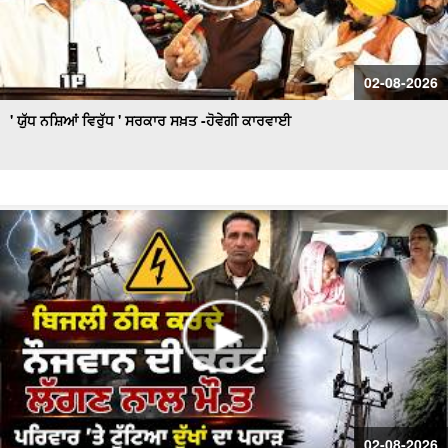
02-08-2026
' ਯੁੱਧ ਨਸ਼ਿਆਂ ਵਿਰੁੱਧ ' ਸਰਕਾਰ ਸਖ਼ਤ -ਹੋਵੇਗੀ ਕਾਰਵਾਈ
02-08-2026