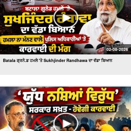
02-08-2026
Batala ਗ੍ਰਨੇ.ਡ ਹਮਲੇ 'ਤੇ Sukhjinder Randhawa ਦਾ ਵੱਡਾ ਬਿਆਨ