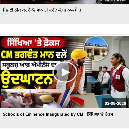
ਬਿਜਲੀ ਠੀਕ ਕਰਦੇ ਨੌਜਵਾਨ ਦੀ ਕਰੰਟ ਲੱਗਣ ਨਾਲ ਮੌ.ਤ
02-08-2026
Schools of Eminence Inaugurated by CM | ਸਿੱਖਿਆ 'ਤੇ ਫ਼ੋਕਸ