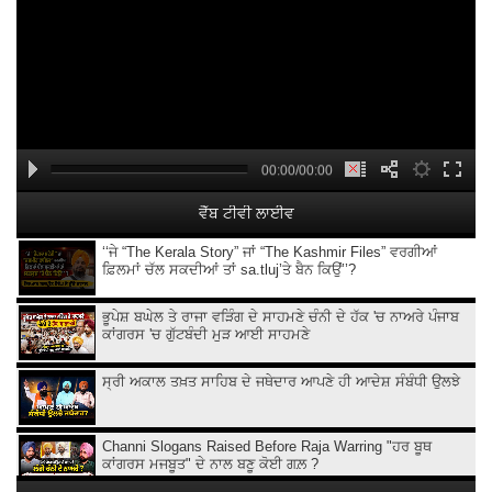
00:00/00:00
ਵੈੱਬ ਟੀਵੀ ਲਾਈਵ
‘‘ਜੇ “The Kerala Story” ਜਾਂ “The Kashmir Files” ਵਰਗੀਆਂ
ਫ਼ਿਲਮਾਂ ਚੱਲ ਸਕਦੀਆਂ ਤਾਂ sa.tluj’ਤੇ ਬੈਨ ਕਿਉਂ’’?
ਭੂਪੇਸ਼ ਬਘੇਲ ਤੇ ਰਾਜਾ ਵੜਿੰਗ ਦੇ ਸਾਹਮਣੇ ਚੰਨੀ ਦੇ ਹੱਕ 'ਚ ਨਾਅਰੇ ਪੰਜਾਬ
ਕਾਂਗਰਸ 'ਚ ਗੁੱਟਬੰਦੀ ਮੁੜ ਆਈ ਸਾਹਮਣੇ
ਸ੍ਰੀ ਅਕਾਲ ਤਖ਼ਤ ਸਾਹਿਬ ਦੇ ਜਥੇਦਾਰ ਆਪਣੇ ਹੀ ਆਦੇਸ਼ ਸੰਬੰਧੀ ਉਲਝੇ
Channi Slogans Raised Before Raja Warring "ਹਰ ਬੂਥ
ਕਾਂਗਰਸ ਮਜਬੂਤ" ਦੇ ਨਾਲ ਬਣੂ ਕੋਈ ਗਲ਼ ?