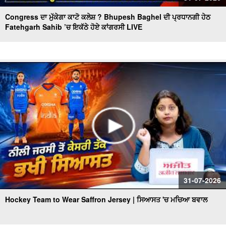
Congress ਦਾ ਮੁੱਕੇਗਾ ਕਾਟੋ ਕਲੇਸ਼ ? Bhupesh Baghel ਦੀ ਪ੍ਰਧਾਨਗੀ ਹੇਠ
Fatehgarh Sahib ’ਚ ਇਕੱਠੇ ਹੋਏ ਕਾਂਗਰਸੀ LIVE
31-07-2026
Hockey Team to Wear Saffron Jersey | ਸਿਆਸਤ 'ਚ ਮਚਿਆ ਬਵਾਲ