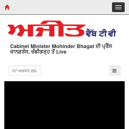
Toggl
navig
Cabinet Minister Mohinder Bhagat ਦੀ ਪ੍ਰੈੱਸ
ਕਾਨਫ਼ਰੰਸ, ਚੰਡੀਗੜ੍ਹ ਤੋਂ Live