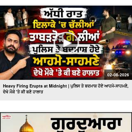
02-08-2026
Heavy Firing Erupts at Midnight | ਪੁਲਿਸ ਤੇ ਬਦਮਾਸ਼ ਹੋਏ ਆਹਮੋ-ਸਾਹਮਣੇ,
ਦੇਖੋ ਮੌਕੇ 'ਤੇ ਕੀ ਬਣੇ ਹਾਲਾਤ