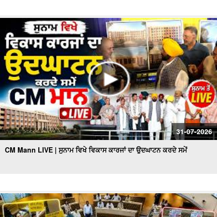
31-07-2026
CM Mann LIVE | ਸੁਨਾਮ ਵਿਖੇ ਵਿਕਾਸ ਕਾਰਜਾਂ ਦਾ ਉਦਘਾਟਨ ਕਰਦੇ ਸਮੇਂ