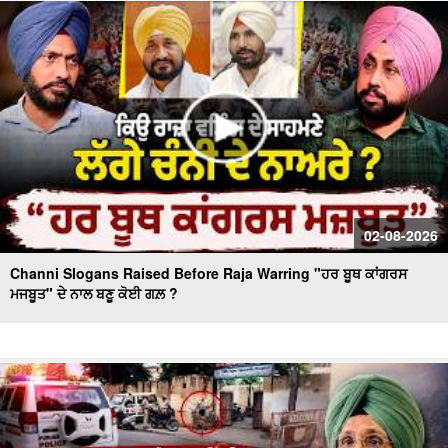
Massive Blast in Coal Mine | 32 ਮਜ਼ਦੂਰਾਂ ਦੀ ਮੌ.ਤ
02-08-2026
Channi Slogans Raised Before Raja Warring "ਹਰ ਬੂਥ ਕਾਂਗਰਸ
ਮਜਬੂਤ" ਦੇ ਨਾਲ ਬਣੂ ਕੋਈ ਗਲ਼ ?