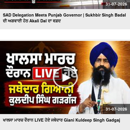
31-07-2026
SAD Delegation Meets Punjab Governor | Sukhbir Singh Badal
ਦੀ ਅਗਵਾਈ ਹੇਠ Akali Dal ਦਾ ਵਫ਼ਦ
31-07-2026
ਖਾਲਸਾ ਮਾਰਚ ਦੌਰਾਨ LIVE ਹੋਏ ਜਥੇਦਾਰ Giani Kuldeep Singh Gadgaj