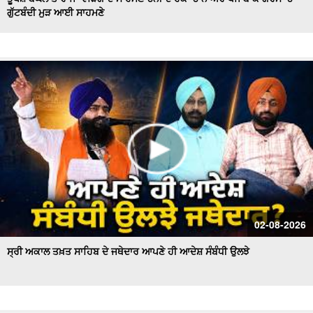
ਗੁੱਟਬੰਦੀ ਮੁੜ ਆਈ ਸਾਹਮਣੇ
Hockey Team to Wear Saffron Jersey | ਸਿਆਸਤ 'ਚ ਮਚਿਆ
ਬਵਾਲ
CM Mann LIVE | ਸੁਨਾਮ ਵਿਖੇ ਵਿਕਾਸ ਕਾਰਜਾਂ ਦਾ ਉਦਘਾਟਨ ਕਰਦੇ
ਸਮੇਂ
Uproar Erupts at Chandigarh House Meeting | ‘AAP’ ਤੇ
Congress Councilor ਆਹਮੋ ਸਾਹਮਣੇ
CM Bhagwant Mann Pays Tribute to Shaheed Udham
Singh, ਸੁਨਾਮ ਤੋਂ Live
SAD Delegation Meets Punjab Governor | Sukhbir Singh
Badal ਦੀ ਅਗਵਾਈ ਹੇਠ Akali Dal ਦਾ ਵਫ਼ਦ
ਖਾਲਸਾ ਮਾਰਚ ਦੌਰਾਨ LIVE ਹੋਏ ਜਥੇਦਾਰ Giani Kuldeep Singh
02-08-2026
Gadgaj
ਸ੍ਰੀ ਅਕਾਲ ਤਖ਼ਤ ਸਾਹਿਬ ਦੇ ਜਥੇਦਾਰ ਆਪਣੇ ਹੀ ਆਦੇਸ਼ ਸੰਬੰਧੀ ਉਲਝੇ
Pappu Yadav’s Unique Protest Outside Parliament |
Ayodhya ਰਾਮ ਮੰਦਰ ਚੋਰੀ ਮਾਮਲੇ
Day 10 of Monsoon Session, ਕਾਰਵਾਈ ਸ਼ੁਰੂ