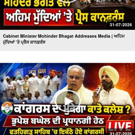
31-07-2026
Cabinet Minister Mohinder Bhagat Addresses Media | ਅਹਿਮ
ਮੁੱਦਿਆਂ ’ਤੇ ਪ੍ਰੈਸ ਕਾਨਫ਼ਰੰਸ
31-07-2026