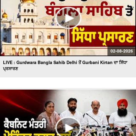
02-08-2026
LIVE : Gurdwara Bangla Sahib Delhi ਤੋਂ Gurbani Kirtan ਦਾ ਸਿੱਧਾ
ਪ੍ਰਸਾਰਣ