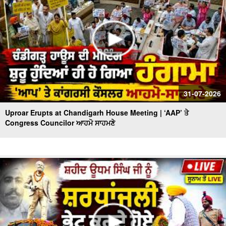
31-07-2026
Uproar Erupts at Chandigarh House Meeting | ‘AAP’ ਤੇ
Congress Councilor ਆਹਮੋ ਸਾਹਮਣੇ