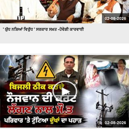
02-08-2026
' ਯੁੱਧ ਨਸ਼ਿਆਂ ਵਿਰੁੱਧ ' ਸਰਕਾਰ ਸਖ਼ਤ -ਹੋਵੇਗੀ ਕਾਰਵਾਈ
02-08-2026