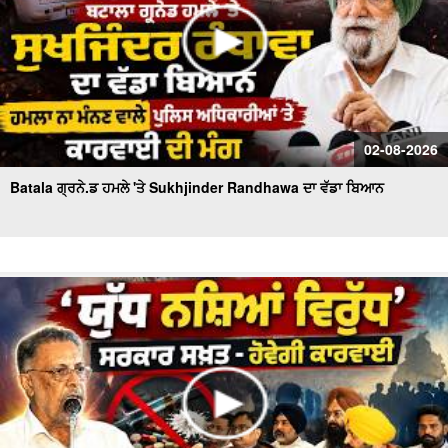
02-08-2026
Batala ਗ੍ਰਨੇ.ਡ ਹਮਲੇ 'ਤੇ Sukhjinder Randhawa ਦਾ ਵੱਡਾ ਬਿਆਨ