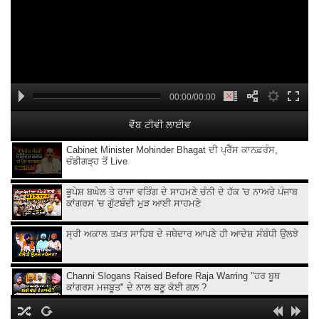
00:00/00:00
ਵੈੱਬ ਟੀਵੀ ਲਾਈਵ
Cabinet Minister Mohinder Bhagat ਦੀ ਪ੍ਰੈੱਸ ਕਾਨਫ਼ਰੰਸ,
ਚੰਡੀਗੜ੍ਹ ਤੋਂ Live
ਭੂਪੇਸ਼ ਬਘੇਲ ਤੇ ਰਾਜਾ ਵੜਿੰਗ ਦੇ ਸਾਹਮਣੇ ਚੰਨੀ ਦੇ ਹੱਕ 'ਚ ਨਾਅਰੇ ਪੰਜਾਬ
ਕਾਂਗਰਸ 'ਚ ਗੁੱਟਬੰਦੀ ਮੁੜ ਆਈ ਸਾਹਮਣੇ
ਸ੍ਰੀ ਅਕਾਲ ਤਖ਼ਤ ਸਾਹਿਬ ਦੇ ਜਥੇਦਾਰ ਆਪਣੇ ਹੀ ਆਦੇਸ਼ ਸੰਬੰਧੀ ਉਲਝੇ
Channi Slogans Raised Before Raja Warring "ਹਰ ਬੂਥ
ਕਾਂਗਰਸ ਮਜਬੂਤ" ਦੇ ਨਾਲ ਬਣੂ ਕੋਈ ਗਲ਼ ?
Batala ਗ੍ਰਨੇ.ਡ ਹਮਲੇ 'ਤੇ Sukhjinder Randhawa ਦਾ ਵੱਡਾ