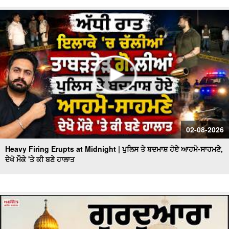
02-08-2026
Heavy Firing Erupts at Midnight | ਪੁਲਿਸ ਤੇ ਬਦਮਾਸ਼ ਹੋਏ ਆਹਮੋ-ਸਾਹਮਣੇ,
ਦੇਖੋ ਮੌਕੇ 'ਤੇ ਕੀ ਬਣੇ ਹਾਲਾਤ