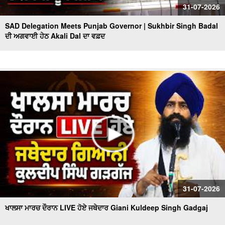
31-07-2026
SAD Delegation Meets Punjab Governor | Sukhbir Singh Badal
ਦੀ ਅਗਵਾਈ ਹੇਠ Akali Dal ਦਾ ਵਫ਼ਦ
31-07-2026
ਖਾਲਸਾ ਮਾਰਚ ਦੌਰਾਨ LIVE ਹੋਏ ਜਥੇਦਾਰ Giani Kuldeep Singh Gadgaj