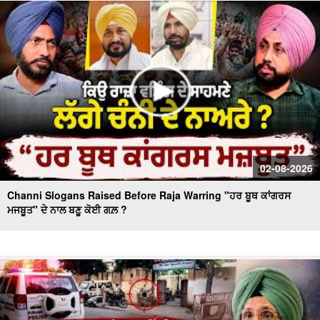
Massive Blast in Coal Mine | 32 ਮਜ਼ਦੂਰਾਂ ਦੀ ਮੌ.ਤ
02-08-2026
Channi Slogans Raised Before Raja Warring "ਹਰ ਬੂਥ ਕਾਂਗਰਸ
ਮਜਬੂਤ" ਦੇ ਨਾਲ ਬਣੂ ਕੋਈ ਗਲ਼ ?