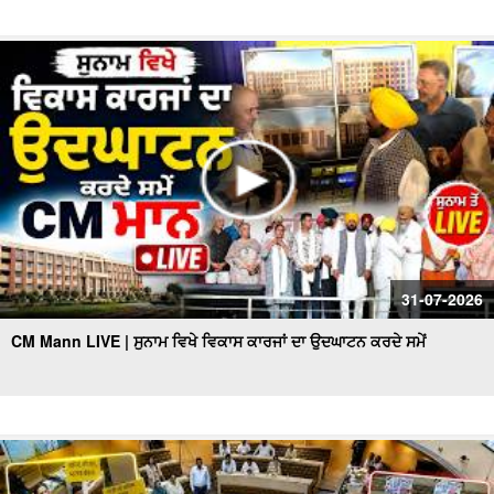
31-07-2026
CM Mann LIVE | ਸੁਨਾਮ ਵਿਖੇ ਵਿਕਾਸ ਕਾਰਜਾਂ ਦਾ ਉਦਘਾਟਨ ਕਰਦੇ ਸਮੇਂ