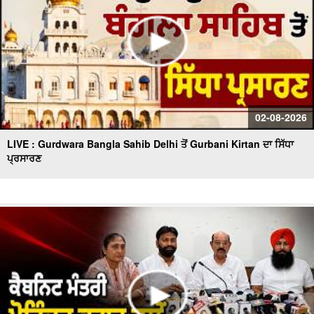
02-08-2026
LIVE : Gurdwara Bangla Sahib Delhi ਤੋਂ Gurbani Kirtan ਦਾ ਸਿੱਧਾ
ਪ੍ਰਸਾਰਣ