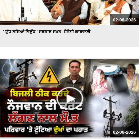
02-08-2026
' ਯੁੱਧ ਨਸ਼ਿਆਂ ਵਿਰੁੱਧ ' ਸਰਕਾਰ ਸਖ਼ਤ -ਹੋਵੇਗੀ ਕਾਰਵਾਈ
02-08-2026