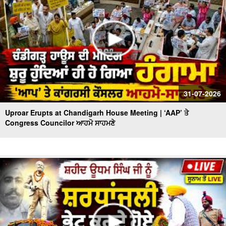
31-07-2026
Uproar Erupts at Chandigarh House Meeting | ‘AAP’ ਤੇ
Congress Councilor ਆਹਮੋ ਸਾਹਮਣੇ