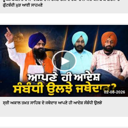
ਗੁੱਟਬੰਦੀ ਮੁੜ ਆਈ ਸਾਹਮਣੇ
Hockey Team to Wear Saffron Jersey | ਸਿਆਸਤ 'ਚ ਮਚਿਆ
ਬਵਾਲ
CM Mann LIVE | ਸੁਨਾਮ ਵਿਖੇ ਵਿਕਾਸ ਕਾਰਜਾਂ ਦਾ ਉਦਘਾਟਨ ਕਰਦੇ
ਸਮੇਂ
Uproar Erupts at Chandigarh House Meeting | ‘AAP’ ਤੇ
Congress Councilor ਆਹਮੋ ਸਾਹਮਣੇ
CM Bhagwant Mann Pays Tribute to Shaheed Udham
Singh, ਸੁਨਾਮ ਤੋਂ Live
SAD Delegation Meets Punjab Governor | Sukhbir Singh
Badal ਦੀ ਅਗਵਾਈ ਹੇਠ Akali Dal ਦਾ ਵਫ਼ਦ
ਖਾਲਸਾ ਮਾਰਚ ਦੌਰਾਨ LIVE ਹੋਏ ਜਥੇਦਾਰ Giani Kuldeep Singh
02-08-2026
Gadgaj
ਸ੍ਰੀ ਅਕਾਲ ਤਖ਼ਤ ਸਾਹਿਬ ਦੇ ਜਥੇਦਾਰ ਆਪਣੇ ਹੀ ਆਦੇਸ਼ ਸੰਬੰਧੀ ਉਲਝੇ
Pappu Yadav’s Unique Protest Outside Parliament |
Ayodhya ਰਾਮ ਮੰਦਰ ਚੋਰੀ ਮਾਮਲੇ
Day 10 of Monsoon Session, ਕਾਰਵਾਈ ਸ਼ੁਰੂ