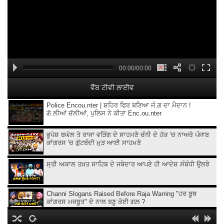
00:00/00:00
ਵੈੱਬ ਟੀਵੀ ਲਾਈਵ
Police Encou.nter | ਸ਼ਹਿਰ ਫਿਰ ਬਣਿਆ ਜੰ.ਗ ਦਾ ਮੈਦਾਨ !
ਗੋ.ਲੀਆਂ ਚੱਲੀਆਂ, ਪੁਲਿਸ ਨੇ ਕੀਤਾ Enc.ou.nter
ਭੂਪੇਸ਼ ਬਘੇਲ ਤੇ ਰਾਜਾ ਵੜਿੰਗ ਦੇ ਸਾਹਮਣੇ ਚੰਨੀ ਦੇ ਹੱਕ 'ਚ ਨਾਅਰੇ ਪੰਜਾਬ
ਕਾਂਗਰਸ 'ਚ ਗੁੱਟਬੰਦੀ ਮੁੜ ਆਈ ਸਾਹਮਣੇ
ਸ੍ਰੀ ਅਕਾਲ ਤਖ਼ਤ ਸਾਹਿਬ ਦੇ ਜਥੇਦਾਰ ਆਪਣੇ ਹੀ ਆਦੇਸ਼ ਸੰਬੰਧੀ ਉਲਝੇ
Channi Slogans Raised Before Raja Warring "ਹਰ ਬੂਥ
ਕਾਂਗਰਸ ਮਜਬੂਤ" ਦੇ ਨਾਲ ਬਣੂ ਕੋਈ ਗਲ਼ ?
Batala ਗ੍ਰਨੇ.ਡ ਹਮਲੇ 'ਤੇ Sukhjinder Randhawa ਦਾ ਵੱਡਾ