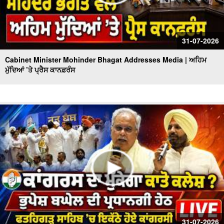
31-07-2026
Cabinet Minister Mohinder Bhagat Addresses Media | ਅਹਿਮ
ਮੁੱਦਿਆਂ ’ਤੇ ਪ੍ਰੈਸ ਕਾਨਫ਼ਰੰਸ
31-07-2026