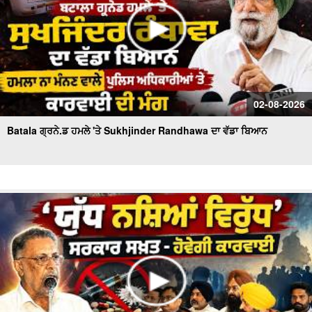
02-08-2026
Batala ਗ੍ਰਨੇ.ਡ ਹਮਲੇ 'ਤੇ Sukhjinder Randhawa ਦਾ ਵੱਡਾ ਬਿਆਨ