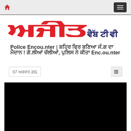
Toggl
navig
Police Encou.nter | ਸ਼ਹਿਰ ਫਿਰ ਬਣਿਆ ਜੰ.ਗ ਦਾ
ਮੈਦਾਨ ! ਗੋ.ਲੀਆਂ ਚੱਲੀਆਂ, ਪੁਲਿਸ ਨੇ ਕੀਤਾ Enc.ou.nter