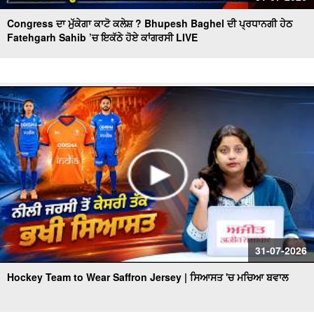
Congress ਦਾ ਮੁੱਕੇਗਾ ਕਾਟੋ ਕਲੇਸ਼ ? Bhupesh Baghel ਦੀ ਪ੍ਰਧਾਨਗੀ ਹੇਠ
Fatehgarh Sahib ’ਚ ਇਕੱਠੇ ਹੋਏ ਕਾਂਗਰਸੀ LIVE
31-07-2026
Hockey Team to Wear Saffron Jersey | ਸਿਆਸਤ 'ਚ ਮਚਿਆ ਬਵਾਲ