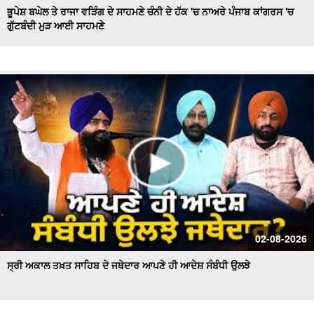
ਭੂਪੇਸ਼ ਬਘੇਲ ਤੇ ਰਾਜਾ ਵੜਿੰਗ ਦੇ ਸਾਹਮਣੇ ਚੰਨੀ ਦੇ ਹੱਕ 'ਚ ਨਾਅਰੇ ਪੰਜਾਬ ਕਾਂਗਰਸ 'ਚ
ਗੁੱਟਬੰਦੀ ਮੁੜ ਆਈ ਸਾਹਮਣੇ
Hockey Team to Wear Saffron Jersey | ਸਿਆਸਤ 'ਚ ਮਚਿਆ
ਬਵਾਲ
CM Mann LIVE | ਸੁਨਾਮ ਵਿਖੇ ਵਿਕਾਸ ਕਾਰਜਾਂ ਦਾ ਉਦਘਾਟਨ ਕਰਦੇ
ਸਮੇਂ
Uproar Erupts at Chandigarh House Meeting | ‘AAP’ ਤੇ
Congress Councilor ਆਹਮੋ ਸਾਹਮਣੇ
CM Bhagwant Mann Pays Tribute to Shaheed Udham
Singh, ਸੁਨਾਮ ਤੋਂ Live
SAD Delegation Meets Punjab Governor | Sukhbir Singh
Badal ਦੀ ਅਗਵਾਈ ਹੇਠ Akali Dal ਦਾ ਵਫ਼ਦ
ਖਾਲਸਾ ਮਾਰਚ ਦੌਰਾਨ LIVE ਹੋਏ ਜਥੇਦਾਰ Giani Kuldeep Singh
02-08-2026
Gadgaj
ਸ੍ਰੀ ਅਕਾਲ ਤਖ਼ਤ ਸਾਹਿਬ ਦੇ ਜਥੇਦਾਰ ਆਪਣੇ ਹੀ ਆਦੇਸ਼ ਸੰਬੰਧੀ ਉਲਝੇ
Pappu Yadav’s Unique Protest Outside Parliament |
Ayodhya ਰਾਮ ਮੰਦਰ ਚੋਰੀ ਮਾਮਲੇ