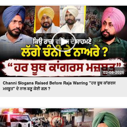
Day 10 of Monsoon Session, ਕਾਰਵਾਈ ਸ਼ੁਰੂ
Massive Blast in Coal Mine | 32 ਮਜ਼ਦੂਰਾਂ ਦੀ ਮੌ.ਤ
02-08-2026
Channi Slogans Raised Before Raja Warring "ਹਰ ਬੂਥ ਕਾਂਗਰਸ
ਮਜਬੂਤ" ਦੇ ਨਾਲ ਬਣੂ ਕੋਈ ਗਲ਼ ?