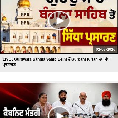
02-08-2026
LIVE : Gurdwara Bangla Sahib Delhi ਤੋਂ Gurbani Kirtan ਦਾ ਸਿੱਧਾ
ਪ੍ਰਸਾਰਣ