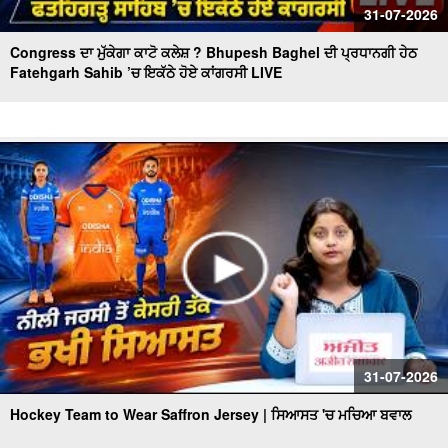
31-07-2026
Congress ਦਾ ਮੁੱਕੇਗਾ ਕਾਟੋ ਕਲੇਸ਼ ? Bhupesh Baghel ਦੀ ਪ੍ਰਧਾਨਗੀ ਹੇਠ
Fatehgarh Sahib ’ਚ ਇਕੱਠੇ ਹੋਏ ਕਾਂਗਰਸੀ LIVE
31-07-2026
Hockey Team to Wear Saffron Jersey | ਸਿਆਸਤ 'ਚ ਮਚਿਆ ਬਵਾਲ