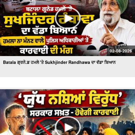
02-08-2026
Batala ਗ੍ਰਨੇ.ਡ ਹਮਲੇ 'ਤੇ Sukhjinder Randhawa ਦਾ ਵੱਡਾ ਬਿਆਨ