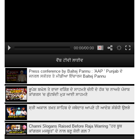
00:00/00:00
ਵੈੱਬ ਟੀਵੀ ਲਾਈਵ
Press conference by Baltej Pannu : 'AAP ' Punjab ਦੇ
ਜਨਰਲ ਸਕੱਤਰ ਤੇ ਮੀਡੀਆ ਇੰਚਾਰਜ Baltej Pannu
ਭੂਪੇਸ਼ ਬਘੇਲ ਤੇ ਰਾਜਾ ਵੜਿੰਗ ਦੇ ਸਾਹਮਣੇ ਚੰਨੀ ਦੇ ਹੱਕ 'ਚ ਨਾਅਰੇ ਪੰਜਾਬ
ਕਾਂਗਰਸ 'ਚ ਗੁੱਟਬੰਦੀ ਮੁੜ ਆਈ ਸਾਹਮਣੇ
ਸ੍ਰੀ ਅਕਾਲ ਤਖ਼ਤ ਸਾਹਿਬ ਦੇ ਜਥੇਦਾਰ ਆਪਣੇ ਹੀ ਆਦੇਸ਼ ਸੰਬੰਧੀ ਉਲਝੇ
Channi Slogans Raised Before Raja Warring "ਹਰ ਬੂਥ
ਕਾਂਗਰਸ ਮਜਬੂਤ" ਦੇ ਨਾਲ ਬਣੂ ਕੋਈ ਗਲ਼ ?