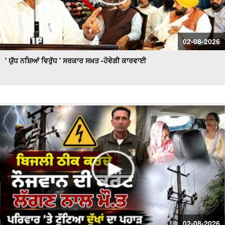
02-08-2026
' ਯੁੱਧ ਨਸ਼ਿਆਂ ਵਿਰੁੱਧ ' ਸਰਕਾਰ ਸਖ਼ਤ -ਹੋਵੇਗੀ ਕਾਰਵਾਈ
02-08-2026