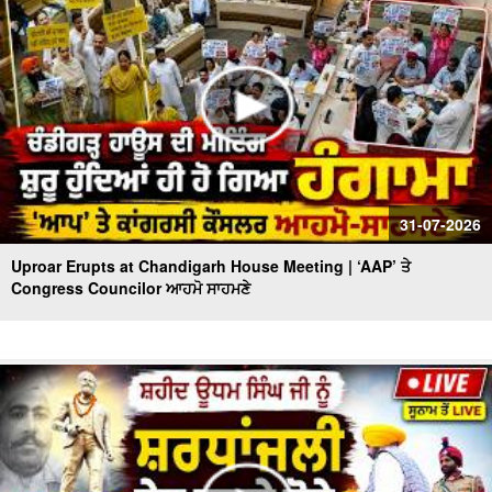
31-07-2026
Uproar Erupts at Chandigarh House Meeting | ‘AAP’ ਤੇ
Congress Councilor ਆਹਮੋ ਸਾਹਮਣੇ