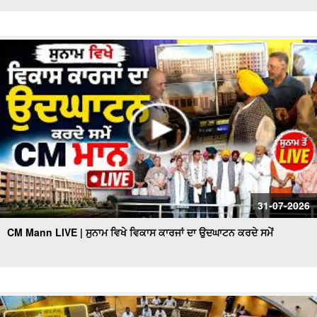
31-07-2026
CM Mann LIVE | ਸੁਨਾਮ ਵਿਖੇ ਵਿਕਾਸ ਕਾਰਜਾਂ ਦਾ ਉਦਘਾਟਨ ਕਰਦੇ ਸਮੇਂ