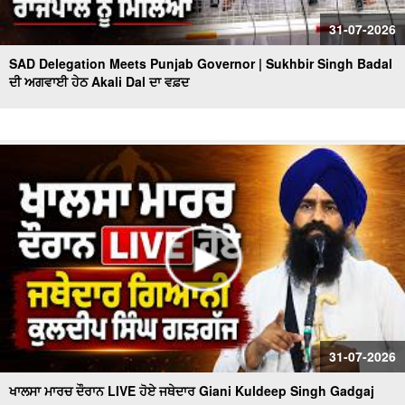
31-07-2026
SAD Delegation Meets Punjab Governor | Sukhbir Singh Badal
ਦੀ ਅਗਵਾਈ ਹੇਠ Akali Dal ਦਾ ਵਫ਼ਦ
31-07-2026
ਖਾਲਸਾ ਮਾਰਚ ਦੌਰਾਨ LIVE ਹੋਏ ਜਥੇਦਾਰ Giani Kuldeep Singh Gadgaj