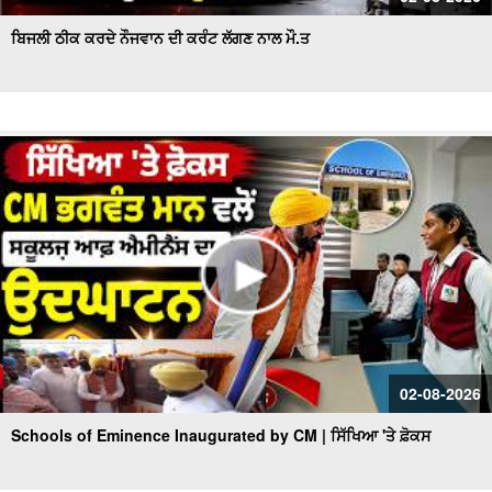
ਬਿਜਲੀ ਠੀਕ ਕਰਦੇ ਨੌਜਵਾਨ ਦੀ ਕਰੰਟ ਲੱਗਣ ਨਾਲ ਮੌ.ਤ
02-08-2026
Schools of Eminence Inaugurated by CM | ਸਿੱਖਿਆ 'ਤੇ ਫ਼ੋਕਸ