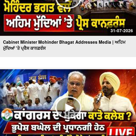
31-07-2026
Cabinet Minister Mohinder Bhagat Addresses Media | ਅਹਿਮ
ਮੁੱਦਿਆਂ ’ਤੇ ਪ੍ਰੈਸ ਕਾਨਫ਼ਰੰਸ