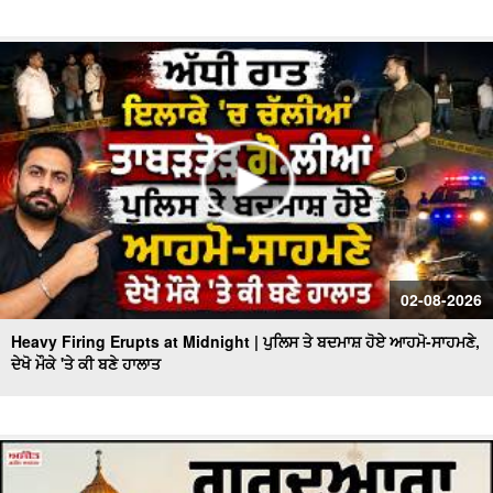
02-08-2026
Heavy Firing Erupts at Midnight | ਪੁਲਿਸ ਤੇ ਬਦਮਾਸ਼ ਹੋਏ ਆਹਮੋ-ਸਾਹਮਣੇ,
ਦੇਖੋ ਮੌਕੇ 'ਤੇ ਕੀ ਬਣੇ ਹਾਲਾਤ