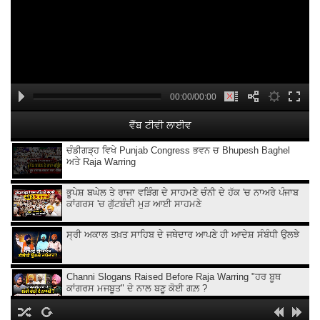
00:00/00:00
ਵੈੱਬ ਟੀਵੀ ਲਾਈਵ
ਚੰਡੀਗੜ੍ਹ ਵਿਖੇ Punjab Congress ਭਵਨ ਚ Bhupesh Baghel
ਅਤੇ Raja Warring
ਭੂਪੇਸ਼ ਬਘੇਲ ਤੇ ਰਾਜਾ ਵੜਿੰਗ ਦੇ ਸਾਹਮਣੇ ਚੰਨੀ ਦੇ ਹੱਕ 'ਚ ਨਾਅਰੇ ਪੰਜਾਬ
ਕਾਂਗਰਸ 'ਚ ਗੁੱਟਬੰਦੀ ਮੁੜ ਆਈ ਸਾਹਮਣੇ
ਸ੍ਰੀ ਅਕਾਲ ਤਖ਼ਤ ਸਾਹਿਬ ਦੇ ਜਥੇਦਾਰ ਆਪਣੇ ਹੀ ਆਦੇਸ਼ ਸੰਬੰਧੀ ਉਲਝੇ
Channi Slogans Raised Before Raja Warring "ਹਰ ਬੂਥ
ਕਾਂਗਰਸ ਮਜਬੂਤ" ਦੇ ਨਾਲ ਬਣੂ ਕੋਈ ਗਲ਼ ?
Batala ਗ੍ਰਨੇ.ਡ ਹਮਲੇ 'ਤੇ Sukhjinder Randhawa ਦਾ ਵੱਡਾ