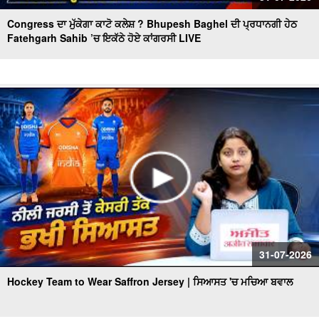
Congress ਦਾ ਮੁੱਕੇਗਾ ਕਾਟੋ ਕਲੇਸ਼ ? Bhupesh Baghel ਦੀ ਪ੍ਰਧਾਨਗੀ ਹੇਠ
Fatehgarh Sahib ’ਚ ਇਕੱਠੇ ਹੋਏ ਕਾਂਗਰਸੀ LIVE
31-07-2026
Hockey Team to Wear Saffron Jersey | ਸਿਆਸਤ 'ਚ ਮਚਿਆ ਬਵਾਲ