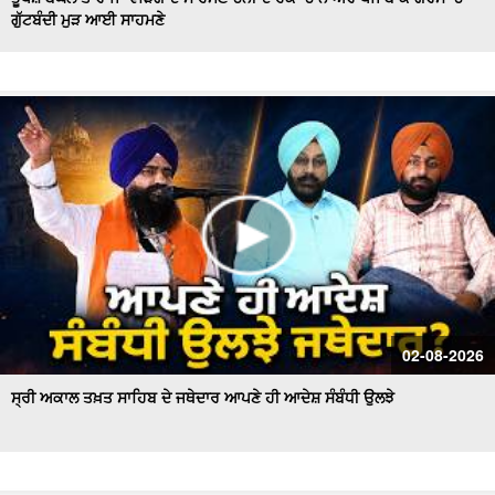
ਗੁੱਟਬੰਦੀ ਮੁੜ ਆਈ ਸਾਹਮਣੇ
Hockey Team to Wear Saffron Jersey | ਸਿਆਸਤ 'ਚ ਮਚਿਆ
ਬਵਾਲ
CM Mann LIVE | ਸੁਨਾਮ ਵਿਖੇ ਵਿਕਾਸ ਕਾਰਜਾਂ ਦਾ ਉਦਘਾਟਨ ਕਰਦੇ
ਸਮੇਂ
Uproar Erupts at Chandigarh House Meeting | ‘AAP’ ਤੇ
Congress Councilor ਆਹਮੋ ਸਾਹਮਣੇ
CM Bhagwant Mann Pays Tribute to Shaheed Udham
Singh, ਸੁਨਾਮ ਤੋਂ Live
SAD Delegation Meets Punjab Governor | Sukhbir Singh
Badal ਦੀ ਅਗਵਾਈ ਹੇਠ Akali Dal ਦਾ ਵਫ਼ਦ
ਖਾਲਸਾ ਮਾਰਚ ਦੌਰਾਨ LIVE ਹੋਏ ਜਥੇਦਾਰ Giani Kuldeep Singh
02-08-2026
Gadgaj
ਸ੍ਰੀ ਅਕਾਲ ਤਖ਼ਤ ਸਾਹਿਬ ਦੇ ਜਥੇਦਾਰ ਆਪਣੇ ਹੀ ਆਦੇਸ਼ ਸੰਬੰਧੀ ਉਲਝੇ
Pappu Yadav’s Unique Protest Outside Parliament |
Ayodhya ਰਾਮ ਮੰਦਰ ਚੋਰੀ ਮਾਮਲੇ
Day 10 of Monsoon Session, ਕਾਰਵਾਈ ਸ਼ੁਰੂ