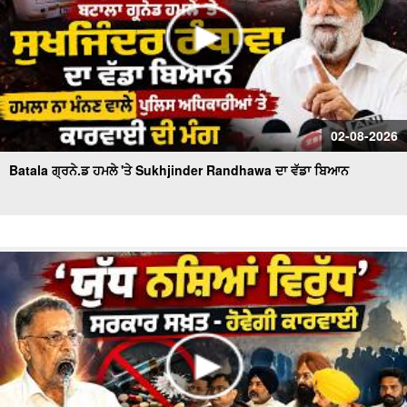
02-08-2026
Batala ਗ੍ਰਨੇ.ਡ ਹਮਲੇ 'ਤੇ Sukhjinder Randhawa ਦਾ ਵੱਡਾ ਬਿਆਨ