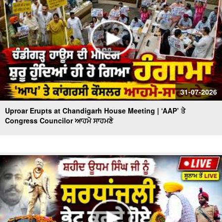
31-07-2026
Uproar Erupts at Chandigarh House Meeting | ‘AAP’ ਤੇ
Congress Councilor ਆਹਮੋ ਸਾਹਮਣੇ