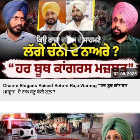
Massive Blast in Coal Mine | 32 ਮਜ਼ਦੂਰਾਂ ਦੀ ਮੌ.ਤ
02-08-2026
Channi Slogans Raised Before Raja Warring "ਹਰ ਬੂਥ ਕਾਂਗਰਸ
ਮਜਬੂਤ" ਦੇ ਨਾਲ ਬਣੂ ਕੋਈ ਗਲ਼ ?