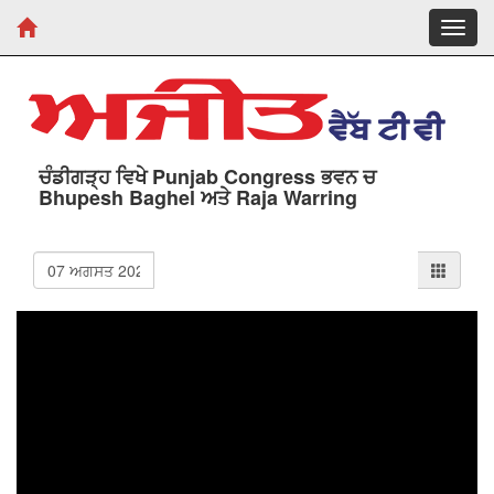
Toggl
navig
ਚੰਡੀਗੜ੍ਹ ਵਿਖੇ Punjab Congress ਭਵਨ ਚ
Bhupesh Baghel ਅਤੇ Raja Warring