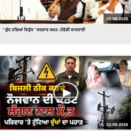
02-08-2026
' ਯੁੱਧ ਨਸ਼ਿਆਂ ਵਿਰੁੱਧ ' ਸਰਕਾਰ ਸਖ਼ਤ -ਹੋਵੇਗੀ ਕਾਰਵਾਈ
02-08-2026