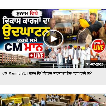
31-07-2026
CM Mann LIVE | ਸੁਨਾਮ ਵਿਖੇ ਵਿਕਾਸ ਕਾਰਜਾਂ ਦਾ ਉਦਘਾਟਨ ਕਰਦੇ ਸਮੇਂ