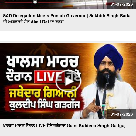
31-07-2026
SAD Delegation Meets Punjab Governor | Sukhbir Singh Badal
ਦੀ ਅਗਵਾਈ ਹੇਠ Akali Dal ਦਾ ਵਫ਼ਦ
31-07-2026
ਖਾਲਸਾ ਮਾਰਚ ਦੌਰਾਨ LIVE ਹੋਏ ਜਥੇਦਾਰ Giani Kuldeep Singh Gadgaj