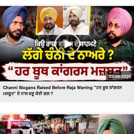
Day 10 of Monsoon Session, ਕਾਰਵਾਈ ਸ਼ੁਰੂ
Massive Blast in Coal Mine | 32 ਮਜ਼ਦੂਰਾਂ ਦੀ ਮੌ.ਤ
02-08-2026
Channi Slogans Raised Before Raja Warring "ਹਰ ਬੂਥ ਕਾਂਗਰਸ
ਮਜਬੂਤ" ਦੇ ਨਾਲ ਬਣੂ ਕੋਈ ਗਲ਼ ?