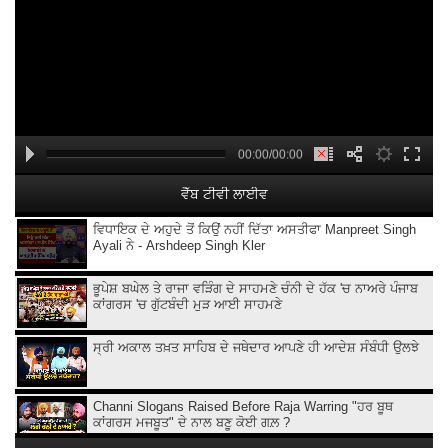
00:00/00:00
ਵੈੱਬ ਟੀਵੀ ਲਾਈਵ
ਵਿਧਾਇਕ ਦੇ ਅਹੁਦੇ ਤੋਂ ਕਿਉਂ ਨਹੀਂ ਦਿੱਤਾ ਅਸਤੀਫਾ Manpreet Singh
Ayali ਨੇ - Arshdeep Singh Kler
ਭੂਪੇਸ਼ ਬਘੇਲ ਤੇ ਰਾਜਾ ਵੜਿੰਗ ਦੇ ਸਾਹਮਣੇ ਚੰਨੀ ਦੇ ਹੱਕ 'ਚ ਨਾਅਰੇ ਪੰਜਾਬ
ਕਾਂਗਰਸ 'ਚ ਗੁੱਟਬੰਦੀ ਮੁੜ ਆਈ ਸਾਹਮਣੇ
ਸ੍ਰੀ ਅਕਾਲ ਤਖ਼ਤ ਸਾਹਿਬ ਦੇ ਜਥੇਦਾਰ ਆਪਣੇ ਹੀ ਆਦੇਸ਼ ਸੰਬੰਧੀ ਉਲਝੇ
Channi Slogans Raised Before Raja Warring "ਹਰ ਬੂਥ
ਕਾਂਗਰਸ ਮਜਬੂਤ" ਦੇ ਨਾਲ ਬਣੂ ਕੋਈ ਗਲ਼ ?