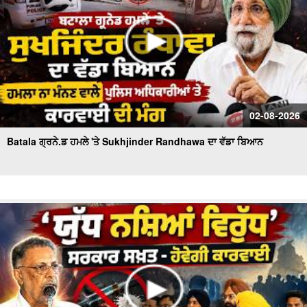
02-08-2026
Batala ਗ੍ਰਨੇ.ਡ ਹਮਲੇ 'ਤੇ Sukhjinder Randhawa ਦਾ ਵੱਡਾ ਬਿਆਨ