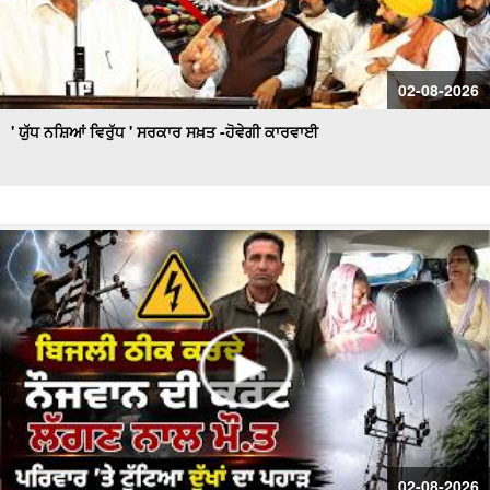
02-08-2026
' ਯੁੱਧ ਨਸ਼ਿਆਂ ਵਿਰੁੱਧ ' ਸਰਕਾਰ ਸਖ਼ਤ -ਹੋਵੇਗੀ ਕਾਰਵਾਈ
02-08-2026