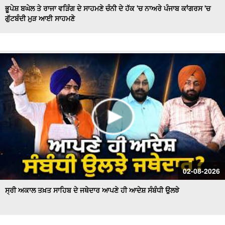
ਭੂਪੇਸ਼ ਬਘੇਲ ਤੇ ਰਾਜਾ ਵੜਿੰਗ ਦੇ ਸਾਹਮਣੇ ਚੰਨੀ ਦੇ ਹੱਕ 'ਚ ਨਾਅਰੇ ਪੰਜਾਬ ਕਾਂਗਰਸ 'ਚ
ਗੁੱਟਬੰਦੀ ਮੁੜ ਆਈ ਸਾਹਮਣੇ
Hockey Team to Wear Saffron Jersey | ਸਿਆਸਤ 'ਚ ਮਚਿਆ
ਬਵਾਲ
CM Mann LIVE | ਸੁਨਾਮ ਵਿਖੇ ਵਿਕਾਸ ਕਾਰਜਾਂ ਦਾ ਉਦਘਾਟਨ ਕਰਦੇ
ਸਮੇਂ
Uproar Erupts at Chandigarh House Meeting | ‘AAP’ ਤੇ
Congress Councilor ਆਹਮੋ ਸਾਹਮਣੇ
CM Bhagwant Mann Pays Tribute to Shaheed Udham
Singh, ਸੁਨਾਮ ਤੋਂ Live
SAD Delegation Meets Punjab Governor | Sukhbir Singh
Badal ਦੀ ਅਗਵਾਈ ਹੇਠ Akali Dal ਦਾ ਵਫ਼ਦ
ਖਾਲਸਾ ਮਾਰਚ ਦੌਰਾਨ LIVE ਹੋਏ ਜਥੇਦਾਰ Giani Kuldeep Singh
02-08-2026
Gadgaj
ਸ੍ਰੀ ਅਕਾਲ ਤਖ਼ਤ ਸਾਹਿਬ ਦੇ ਜਥੇਦਾਰ ਆਪਣੇ ਹੀ ਆਦੇਸ਼ ਸੰਬੰਧੀ ਉਲਝੇ
Pappu Yadav’s Unique Protest Outside Parliament |
Ayodhya ਰਾਮ ਮੰਦਰ ਚੋਰੀ ਮਾਮਲੇ