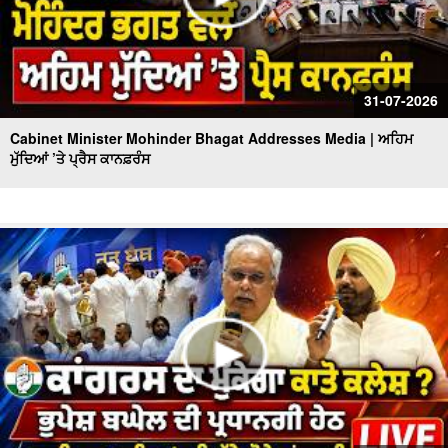
31-07-2026
Cabinet Minister Mohinder Bhagat Addresses Media | ਅਹਿਮ
ਮੁੱਦਿਆਂ ’ਤੇ ਪ੍ਰੈਸ ਕਾਨਫ਼ਰੰਸ