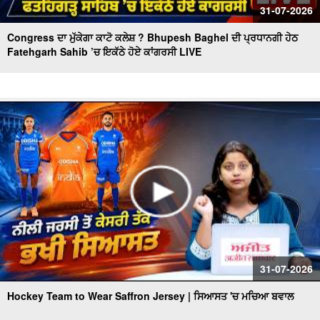
31-07-2026
Congress ਦਾ ਮੁੱਕੇਗਾ ਕਾਟੋ ਕਲੇਸ਼ ? Bhupesh Baghel ਦੀ ਪ੍ਰਧਾਨਗੀ ਹੇਠ
Fatehgarh Sahib ’ਚ ਇਕੱਠੇ ਹੋਏ ਕਾਂਗਰਸੀ LIVE
31-07-2026
Hockey Team to Wear Saffron Jersey | ਸਿਆਸਤ 'ਚ ਮਚਿਆ ਬਵਾਲ