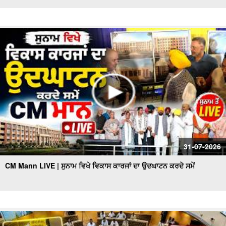
31-07-2026
CM Mann LIVE | ਸੁਨਾਮ ਵਿਖੇ ਵਿਕਾਸ ਕਾਰਜਾਂ ਦਾ ਉਦਘਾਟਨ ਕਰਦੇ ਸਮੇਂ