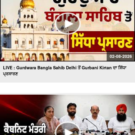
02-08-2026
LIVE : Gurdwara Bangla Sahib Delhi ਤੋਂ Gurbani Kirtan ਦਾ ਸਿੱਧਾ
ਪ੍ਰਸਾਰਣ