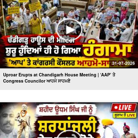
31-07-2026
Uproar Erupts at Chandigarh House Meeting | ‘AAP’ ਤੇ
Congress Councilor ਆਹਮੋ ਸਾਹਮਣੇ