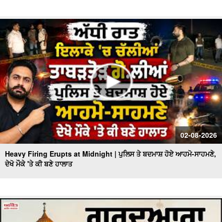
02-08-2026
Heavy Firing Erupts at Midnight | ਪੁਲਿਸ ਤੇ ਬਦਮਾਸ਼ ਹੋਏ ਆਹਮੋ-ਸਾਹਮਣੇ,
ਦੇਖੋ ਮੌਕੇ 'ਤੇ ਕੀ ਬਣੇ ਹਾਲਾਤ