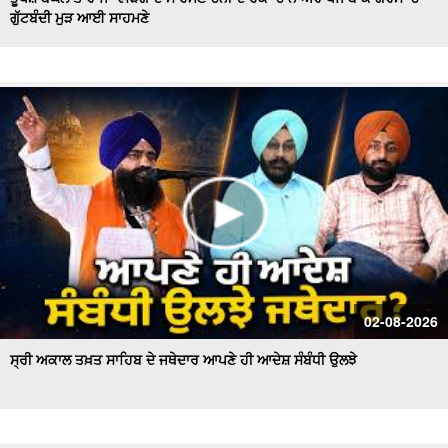
ਗੁੱਟਬੰਦੀ ਮੁੜ ਆਈ ਸਾਹਮਣੇ
Hockey Team to Wear Saffron Jersey | ਸਿਆਸਤ 'ਚ ਮਚਿਆ
ਬਵਾਲ
CM Mann LIVE | ਸੁਨਾਮ ਵਿਖੇ ਵਿਕਾਸ ਕਾਰਜਾਂ ਦਾ ਉਦਘਾਟਨ ਕਰਦੇ
ਸਮੇਂ
Uproar Erupts at Chandigarh House Meeting | ‘AAP’ ਤੇ
Congress Councilor ਆਹਮੋ ਸਾਹਮਣੇ
CM Bhagwant Mann Pays Tribute to Shaheed Udham
Singh, ਸੁਨਾਮ ਤੋਂ Live
SAD Delegation Meets Punjab Governor | Sukhbir Singh
Badal ਦੀ ਅਗਵਾਈ ਹੇਠ Akali Dal ਦਾ ਵਫ਼ਦ
ਖਾਲਸਾ ਮਾਰਚ ਦੌਰਾਨ LIVE ਹੋਏ ਜਥੇਦਾਰ Giani Kuldeep Singh
02-08-2026
Gadgaj
ਸ੍ਰੀ ਅਕਾਲ ਤਖ਼ਤ ਸਾਹਿਬ ਦੇ ਜਥੇਦਾਰ ਆਪਣੇ ਹੀ ਆਦੇਸ਼ ਸੰਬੰਧੀ ਉਲਝੇ
Pappu Yadav’s Unique Protest Outside Parliament |
Ayodhya ਰਾਮ ਮੰਦਰ ਚੋਰੀ ਮਾਮਲੇ
Day 10 of Monsoon Session, ਕਾਰਵਾਈ ਸ਼ੁਰੂ