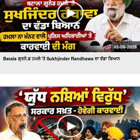
02-08-2026
Batala ਗ੍ਰਨੇ.ਡ ਹਮਲੇ 'ਤੇ Sukhjinder Randhawa ਦਾ ਵੱਡਾ ਬਿਆਨ