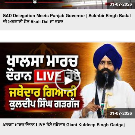
31-07-2026
SAD Delegation Meets Punjab Governor | Sukhbir Singh Badal
ਦੀ ਅਗਵਾਈ ਹੇਠ Akali Dal ਦਾ ਵਫ਼ਦ
31-07-2026
ਖਾਲਸਾ ਮਾਰਚ ਦੌਰਾਨ LIVE ਹੋਏ ਜਥੇਦਾਰ Giani Kuldeep Singh Gadgaj