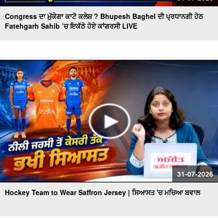
Congress ਦਾ ਮੁੱਕੇਗਾ ਕਾਟੋ ਕਲੇਸ਼ ? Bhupesh Baghel ਦੀ ਪ੍ਰਧਾਨਗੀ ਹੇਠ
Fatehgarh Sahib ’ਚ ਇਕੱਠੇ ਹੋਏ ਕਾਂਗਰਸੀ LIVE
31-07-2026
Hockey Team to Wear Saffron Jersey | ਸਿਆਸਤ 'ਚ ਮਚਿਆ ਬਵਾਲ