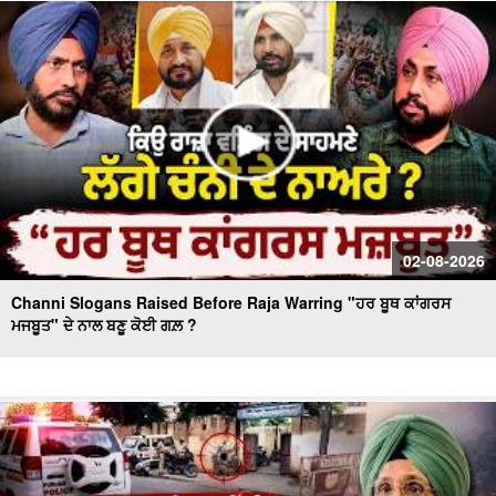
Massive Blast in Coal Mine | 32 ਮਜ਼ਦੂਰਾਂ ਦੀ ਮੌ.ਤ
02-08-2026
Channi Slogans Raised Before Raja Warring "ਹਰ ਬੂਥ ਕਾਂਗਰਸ
ਮਜਬੂਤ" ਦੇ ਨਾਲ ਬਣੂ ਕੋਈ ਗਲ਼ ?