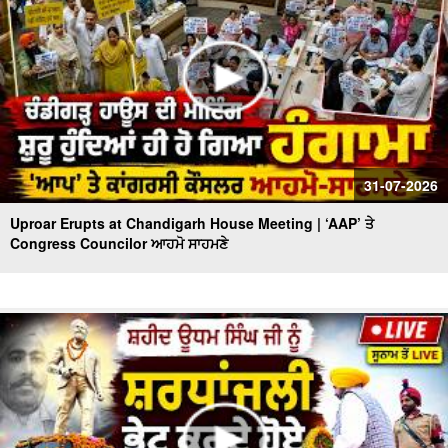
31-07-2026
Uproar Erupts at Chandigarh House Meeting | ‘AAP’ ਤੇ
Congress Councilor ਆਹਮੋ ਸਾਹਮਣੇ