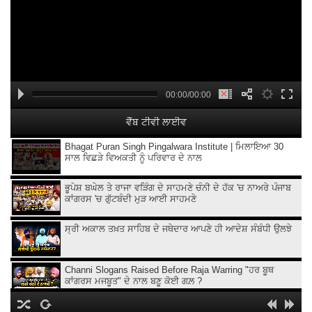
00:00/00:00
ਵੈੱਬ ਟੀਵੀ ਲਾਈਵ
Bhagat Puran Singh Pingalwara Institute | ਮਿਲਾਇਆ 30
ਸਾਲ ਵਿਛੜੇ ਵਿਅਕਤੀ ਨੂੰ ਪਰਿਵਾਰ ਦੇ ਨਾਲ
ਭੂਪੇਸ਼ ਬਘੇਲ ਤੇ ਰਾਜਾ ਵੜਿੰਗ ਦੇ ਸਾਹਮਣੇ ਚੰਨੀ ਦੇ ਹੱਕ 'ਚ ਨਾਅਰੇ ਪੰਜਾਬ
ਕਾਂਗਰਸ 'ਚ ਗੁੱਟਬੰਦੀ ਮੁੜ ਆਈ ਸਾਹਮਣੇ
ਸ੍ਰੀ ਅਕਾਲ ਤਖ਼ਤ ਸਾਹਿਬ ਦੇ ਜਥੇਦਾਰ ਆਪਣੇ ਹੀ ਆਦੇਸ਼ ਸੰਬੰਧੀ ਉਲਝੇ
Channi Slogans Raised Before Raja Warring "ਹਰ ਬੂਥ
ਕਾਂਗਰਸ ਮਜਬੂਤ" ਦੇ ਨਾਲ ਬਣੂ ਕੋਈ ਗਲ਼ ?
Batala ਗ੍ਰਨੇ.ਡ ਹਮਲੇ 'ਤੇ Sukhjinder Randhawa ਦਾ ਵੱਡਾ