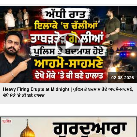
02-08-2026
Heavy Firing Erupts at Midnight | ਪੁਲਿਸ ਤੇ ਬਦਮਾਸ਼ ਹੋਏ ਆਹਮੋ-ਸਾਹਮਣੇ,
ਦੇਖੋ ਮੌਕੇ 'ਤੇ ਕੀ ਬਣੇ ਹਾਲਾਤ