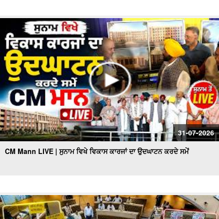
31-07-2026
CM Mann LIVE | ਸੁਨਾਮ ਵਿਖੇ ਵਿਕਾਸ ਕਾਰਜਾਂ ਦਾ ਉਦਘਾਟਨ ਕਰਦੇ ਸਮੇਂ