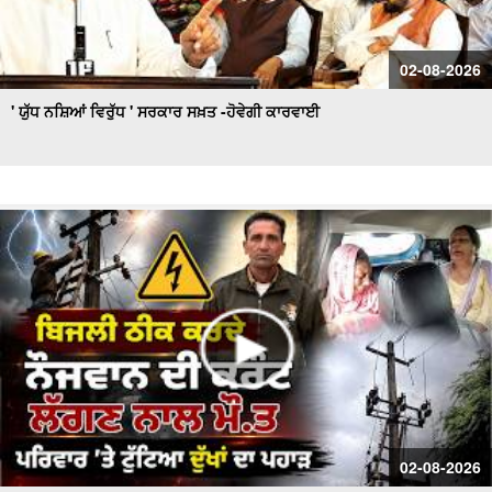
02-08-2026
' ਯੁੱਧ ਨਸ਼ਿਆਂ ਵਿਰੁੱਧ ' ਸਰਕਾਰ ਸਖ਼ਤ -ਹੋਵੇਗੀ ਕਾਰਵਾਈ
02-08-2026