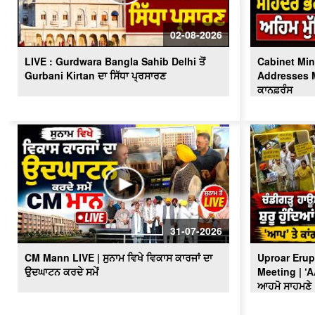
02-08-2026
LIVE : Gurdwara Bangla Sahib Delhi ਤੋਂ
Cabinet Min
Gurbani Kirtan ਦਾ ਸਿੱਧਾ ਪ੍ਰਸਾਰਣ
Addresses Me
ਕਾਨਫ਼ਰੰਸ
31-07-2026
CM Mann LIVE | ਸੁਨਾਮ ਵਿਖੇ ਵਿਕਾਸ ਕਾਰਜਾਂ ਦਾ
Uproar Erup
ਉਦਘਾਟਨ ਕਰਦੇ ਸਮੇਂ
Meeting | ‘
ਆਹਮੋ ਸਾਹਮਣੇ