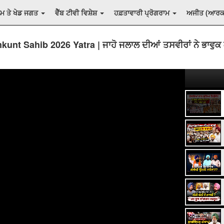
ਲਮ ਤੇ ਖੇਡ ਜਗਤ
ਵੈੱਬ ਟੀਵੀ ਵਿਸ਼ੇਸ਼
ਹਫ਼ਤਾਵਾਰੀ ਪ੍ਰੋਗਰਾਮ
ਅਜੀਤ (ਆਰ
unt Sahib 2026 Yatra | ਜਾਹੋ ਜਲਾਲ ਦੀਆਂ ਤਸਵੀਰਾਂ ਨੇ ਭਾਵੁਕ 