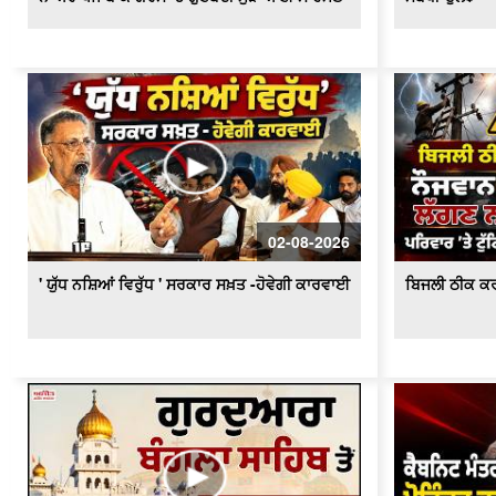
02-08-2026
' ਯੁੱਧ ਨਸ਼ਿਆਂ ਵਿਰੁੱਧ ' ਸਰਕਾਰ ਸਖ਼ਤ -ਹੋਵੇਗੀ ਕਾਰਵਾਈ
ਬਿਜਲੀ ਠੀਕ ਕਰ