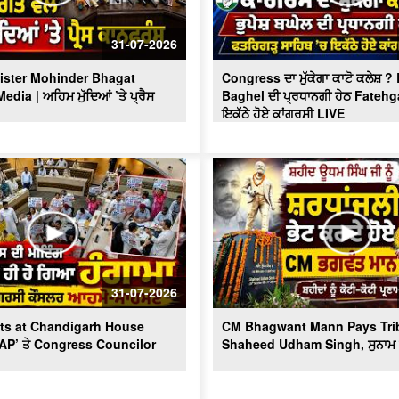
31-07-2026
ister Mohinder Bhagat
Congress ਦਾ ਮੁੱਕੇਗਾ ਕਾਟੋ ਕਲੇਸ਼ 
dia | ਅਹਿਮ ਮੁੱਦਿਆਂ ’ਤੇ ਪ੍ਰੈਸ
Baghel ਦੀ ਪ੍ਰਧਾਨਗੀ ਹੇਠ Fatehg
ਇਕੱਠੇ ਹੋਏ ਕਾਂਗਰਸੀ LIVE
31-07-2026
ts at Chandigarh House
CM Bhagwant Mann Pays Trib
AAP’ ਤੇ Congress Councilor
Shaheed Udham Singh, ਸੁਨਾਮ ਤ