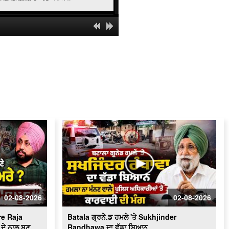
' ਯੁੱਧ ਨਸ਼ਿਆਂ ਵਿਰੁੱਧ ' ਸਰਕਾਰ ਸਖ਼ਤ -ਹੋਵੇਗੀ
ਕਾਰਵਾਈ
ਬਿਜਲੀ ਠੀਕ ਕਰਦੇ ਨੌਜਵਾਨ ਦੀ ਕਰੰਟ ਲੱਗਣ
ਨਾਲ ਮੌ.ਤ
Schools of Eminence Inaugurated by
CM | ਸਿੱਖਿਆ 'ਤੇ ਫ਼ੋਕਸ
Heavy Firing Erupts at Midnight |
ਪੁਲਿਸ ਤੇ ਬਦਮਾਸ਼ ਹੋਏ ਆਹਮੋ-ਸਾਹਮਣੇ, ਦੇਖੋ
ਮੌਕੇ 'ਤੇ ਕੀ ਬਣੇ ਹਾਲਾਤ
LIVE : Gurdwara Bangla Sahib Delhi
ਤੋਂ Gurbani Kirtan ਦਾ ਸਿੱਧਾ ਪ੍ਰਸਾਰਣ
Cabinet Minister Mohinder Bhagat
Addresses Media | ਅਹਿਮ ਮੁੱਦਿਆਂ ’ਤੇ
ਪ੍ਰੈਸ ਕਾਨਫ਼ਰੰਸ
02-08-2026
02-08-2026
Congress ਦਾ ਮੁੱਕੇਗਾ ਕਾਟੋ ਕਲੇਸ਼ ?
Bhupesh Baghel ਦੀ ਪ੍ਰਧਾਨਗੀ ਹੇਠ
e Raja
Batala ਗ੍ਰਨੇ.ਡ ਹਮਲੇ 'ਤੇ Sukhjinder
Fatehgarh Sahib ’ਚ ਇਕੱਠੇ ਹੋਏ ਕਾਂਗਰਸੀ
LIVE
ਦੇ ਨਾਲ ਬਣੂ
Randhawa ਦਾ ਵੱਡਾ ਬਿਆਨ