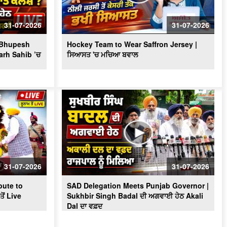
Massive Blast in Coal Mine | 32
ਮਜ਼ਦੂਰਾਂ ਦੀ ਮੌ.ਤ
31-07-2026
31-07-2026
? Bhupesh
Hockey Team to Wear Saffron Jersey |
arh Sahib ’ਚ
ਸਿਆਸਤ 'ਚ ਮਚਿਆ ਬਵਾਲ
31-07-2026
31-07-2026
ute to
SAD Delegation Meets Punjab Governor |
ੋਂ Live
Sukhbir Singh Badal ਦੀ ਅਗਵਾਈ ਹੇਠ Akali
Dal ਦਾ ਵਫ਼ਦ