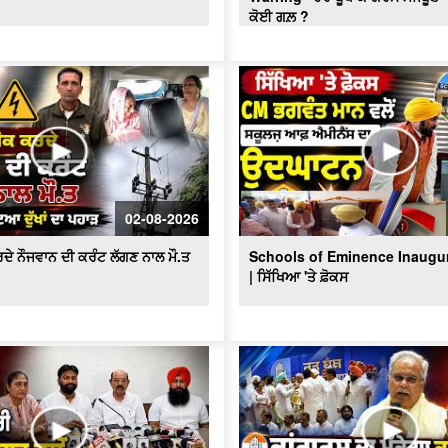
ਕੋਈ ਗਲ਼ ?
02-08-2026
ਦੇ ਨੌਜਵਾਨ ਦੀ ਕਰੰਟ ਲੱਗਣ ਨਾਲ ਮੌ.ਤ
Schools of Eminence Inaugu
| ਸਿੱਖਿਆ 'ਤੇ ਫ਼ੋਕਸ